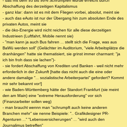
- das mit dem 93 bis 95% Schrumpfen würde erreicht durch
Abschaffung des derzeitigen Kapitalismus
- ganz klar: dann ist es mit dem Fliegen vorbei, absolut, meint sie
- auch das eAuto ist nur der Übergang hin zum absoluten Ende des
privaten Autos, meint sie
- die öko-Energie wird nicht reichen für alle diese derzeitigen
Industrieen (Luftfahrt, Mobile nennt sie)
- "man kann ja auch Bus fahren ... stellt sich die Frage, was aus
BaWü werden soll" (Gelächter im Auditorium, "viele Arbeitsplätze die
dranhängen" hatte sie thematisiert, sie grinst immer charmant: "ja
ich bin froh dass sie lachen")-
- sie fordert Abschaffung von Krediten und Banken - weil nicht mehr
erforderlich in der Zukunft [hatte das nicht auch die eine oder
andere damalige "... sozialistische Arbeiterpartei" gefordert? Kommt
mir sehr bekannt vor!]
- wie Baden-Württemberg hätte der Standort Frankfurt (sie meint
den am Main) eine "extreme Herausforderung" vor sich
(Finanzarbeiter sollen weg)
- man braucht wennn man "schrumpft auch keine anderen
Branchen mehr" sie nenne Beispiele: ".. Grafikdesigner PR-
Agenturen ..." "Lebensversicherungen" ... "wird auch den
Journalimus betreffen"