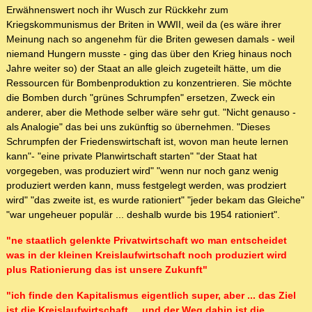
Erwähnenswert noch ihr Wusch zur Rückkehr zum
Kriegskommunismus der Briten in WWII, weil da (es wäre ihrer
Meinung nach so angenehm für die Briten gewesen damals - weil
niemand Hungern musste - ging das über den Krieg hinaus noch
Jahre weiter so) der Staat an alle gleich zugeteilt hätte, um die
Ressourcen für Bombenproduktion zu konzentrieren. Sie möchte
die Bomben durch "grünes Schrumpfen" ersetzen, Zweck ein
anderer, aber die Methode selber wäre sehr gut. "Nicht genauso -
als Analogie" das bei uns zukünftig so übernehmen. "Dieses
Schrumpfen der Friedenswirtschaft ist, wovon man heute lernen
kann"- "eine private Planwirtschaft starten" "der Staat hat
vorgegeben, was produziert wird" "wenn nur noch ganz wenig
produziert werden kann, muss festgelegt werden, was prodziert
wird" "das zweite ist, es wurde rationiert" "jeder bekam das Gleiche"
"war ungeheuer populär ... deshalb wurde bis 1954 rationiert".
"ne staatlich gelenkte Privatwirtschaft wo man entscheidet
was in der kleinen Kreislaufwirtschaft noch produziert wird
plus Rationierung das ist unsere Zukunft"
"ich finde den Kapitalismus eigentlich super, aber ... das Ziel
ist die Kreislaufwirtschaft ... und der Weg dahin ist die