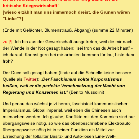
britische Kriegswirtschaft"
[wieso erzählt man uns immernoch dreist, die Grünen wären
"Linke"?]
(Ende mit Gelächter, Blumenstrauß, Abgang) (summe 22 Minuten)
zu [!]
: Ich bin aus der Gewerkschaft ausgetreten, weil die mir nach
der Wende in der Not gesagt haben: "sei froh das du Arbeit hast" -
ich darauf: Kannst gern bei mir arbeiten kommen für lau, biste dann
froh?
Der Duce soll gesagt haben (finde auf die Schnelle keine bessere
Quelle als
Twitter
): „
Der Faschismus sollte Korporatismus
heißen, weil er die perfekte Verschmelzung der Macht von
Regierung und Konzernen ist.
“ (Benito Mussolini)
Und genau das wächst jetzt heran, faschistoid kommunistischer
Imperialismus. Global imperial, weil eben die Chinesen auch
mitmachen werden. Ich glaube, Konflikte mit den Kommies sind nur
übergangsweise nötig, so wie das obenbeschriebene Elektroauto
übergangsweise nötig ist in seiner Funktion als Mittel zur
Erreichung der toltalitär Besitz- und Auto-losen Eine-Welt-