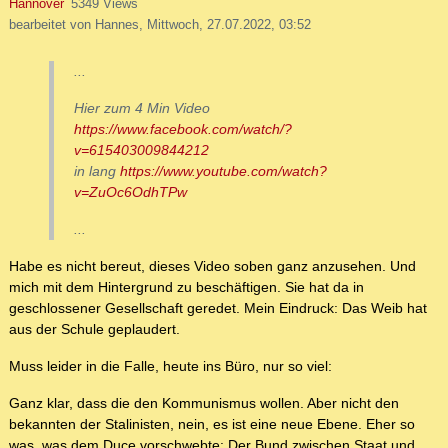
Hannover
5349 Views
bearbeitet von Hannes, Mittwoch, 27.07.2022, 03:52
...
Hier zum 4 Min Video
https://www.facebook.com/watch/?
v=615403009844212
in lang
https://www.youtube.com/watch?
v=ZuOc6OdhTPw
...
Habe es nicht bereut, dieses Video soben ganz anzusehen. Und
mich mit dem Hintergrund zu beschäftigen. Sie hat da in
geschlossener Gesellschaft geredet. Mein Eindruck: Das Weib hat
aus der Schule geplaudert.
Muss leider in die Falle, heute ins Büro, nur so viel:
Ganz klar, dass die den Kommunismus wollen. Aber nicht den
bekannten der Stalinisten, nein, es ist eine neue Ebene. Eher so
was, was dem Duce vorschwebte: Der Bund zwischen Staat und