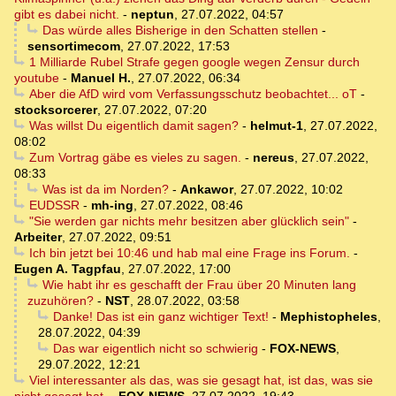
gibt es dabei nicht.
-
neptun
,
27.07.2022, 04:57
Das würde alles Bisherige in den Schatten stellen
-
sensortimecom
,
27.07.2022, 17:53
1 Milliarde Rubel Strafe gegen google wegen Zensur durch
youtube
-
Manuel H.
,
27.07.2022, 06:34
Aber die AfD wird vom Verfassungsschutz beobachtet... oT
-
stocksorcerer
,
27.07.2022, 07:20
Was willst Du eigentlich damit sagen?
-
helmut-1
,
27.07.2022,
08:02
Zum Vortrag gäbe es vieles zu sagen.
-
nereus
,
27.07.2022,
08:33
Was ist da im Norden?
-
Ankawor
,
27.07.2022, 10:02
EUDSSR
-
mh-ing
,
27.07.2022, 08:46
"Sie werden gar nichts mehr besitzen aber glücklich sein"
-
Arbeiter
,
27.07.2022, 09:51
Ich bin jetzt bei 10:46 und hab mal eine Frage ins Forum.
-
Eugen A. Tagpfau
,
27.07.2022, 17:00
Wie habt ihr es geschafft der Frau über 20 Minuten lang
zuzuhören?
-
NST
,
28.07.2022, 03:58
Danke! Das ist ein ganz wichtiger Text!
-
Mephistopheles
,
28.07.2022, 04:39
Das war eigentlich nicht so schwierig
-
FOX-NEWS
,
29.07.2022, 12:21
Viel interessanter als das, was sie gesagt hat, ist das, was sie