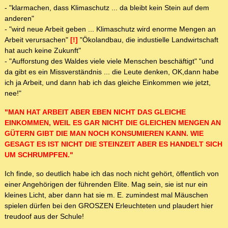
- "klarmachen, dass Klimaschutz ... da bleibt kein Stein auf dem
anderen"
- "wird neue Arbeit geben ... Klimaschutz wird enorme Mengen an
Arbeit verursachen"
[!]
"Ökolandbau, die industielle Landwirtschaft
hat auch keine Zukunft"
- "Aufforstung des Waldes viele viele Menschen beschäftigt" "und
da gibt es ein Missverständnis ... die Leute denken, OK,dann habe
ich ja Arbeit, und dann hab ich das gleiche Einkommen wie jetzt,
nee!"
"MAN HAT ARBEIT ABER EBEN NICHT DAS GLEICHE
EINKOMMEN, WEIL ES GAR NICHT DIE GLEICHEN MENGEN AN
GÜTERN GIBT DIE MAN NOCH KONSUMIEREN KANN. WIE
GESAGT ES IST NICHT DIE STEINZEIT ABER ES HANDELT SICH
UM SCHRUMPFEN."
Ich finde, so deutlich habe ich das noch nicht gehört, öffentlich von
einer Angehörigen der führenden Elite. Mag sein, sie ist nur ein
kleines Licht, aber dann hat sie m. E. zumindest mal Mäuschen
spielen dürfen bei den GROSZEN Erleuchteten und plaudert hier
treudoof aus der Schule!