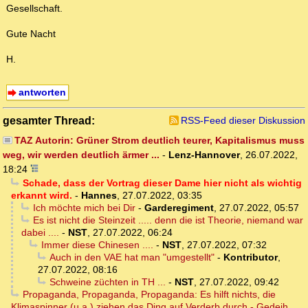
Gesellschaft.
Gute Nacht
H.
antworten
gesamter Thread:
RSS-Feed dieser Diskussion
TAZ Autorin: Grüner Strom deutlich teurer, Kapitalismus muss
weg, wir werden deutlich ärmer ...
-
Lenz-Hannover
,
26.07.2022,
18:24
Schade, dass der Vortrag dieser Dame hier nicht als wichtig
erkannt wird.
-
Hannes
,
27.07.2022, 03:35
Ich möchte mich bei Dir
-
Garderegiment
,
27.07.2022, 05:57
Es ist nicht die Steinzeit ..... denn die ist Theorie, niemand war
dabei ....
-
NST
,
27.07.2022, 06:24
Immer diese Chinesen ....
-
NST
,
27.07.2022, 07:32
Auch in den VAE hat man "umgestellt"
-
Kontributor
,
27.07.2022, 08:16
Schweine züchten in TH ...
-
NST
,
27.07.2022, 09:42
Propaganda, Propaganda, Propaganda: Es hilft nichts, die
Klimaspinner (u.a.) ziehen das Ding auf Verderb durch - Gedeih