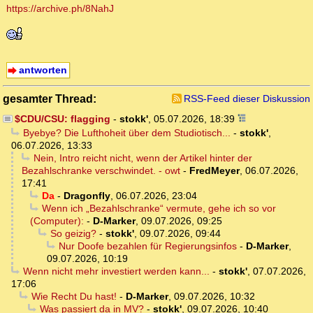
https://archive.ph/8NahJ
antworten
gesamter Thread:
RSS-Feed dieser Diskussion
$CDU/CSU: flagging
-
stokk'
,
05.07.2026, 18:39
Byebye? Die Lufthoheit über dem Studiotisch...
-
stokk'
,
06.07.2026, 13:33
Nein, Intro reicht nicht, wenn der Artikel hinter der
Bezahlschranke verschwindet. - owt
-
FredMeyer
,
06.07.2026,
17:41
Da
-
Dragonfly
,
06.07.2026, 23:04
Wenn ich „Bezahlschranke“ vermute, gehe ich so vor
(Computer):
-
D-Marker
,
09.07.2026, 09:25
So geizig?
-
stokk'
,
09.07.2026, 09:44
Nur Doofe bezahlen für Regierungsinfos
-
D-Marker
,
09.07.2026, 10:19
Wenn nicht mehr investiert werden kann...
-
stokk'
,
07.07.2026,
17:06
Wie Recht Du hast!
-
D-Marker
,
09.07.2026, 10:32
Was passiert da in MV?
-
stokk'
,
09.07.2026, 10:40