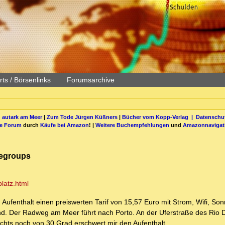
ts / Börsenlinks
Forumsarchive
 autark am Meer
|
Zum Tode Jürgen Küßners
|
Bücher vom Kopp-Verlag |
Datenschut
be Forum
durch
Käufe bei Amazon
! |
Weitere Buchempfehlungen
und
Amazonnavigat
legroups
latz.html
Aufenthalt einen preiswerten Tarif von 15,57 Euro mit Strom, Wifi, Son
nd. Der Radweg am Meer führt nach Porto. An der Uferstraße des Rio 
chts noch von 30 Grad erschwert mir den Aufenthalt.