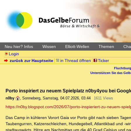
Neu hier? Infos
Wissen
Elliott-Wellen
Themen
Char
Login
zurück zur Hauptseite
in Thread öffnen
Ticker
Fluchtburg
Unterstützen Sie das Gel
Porto inspiriert zu neuem Spielplatz n0by4you bei Goog
n0by
,
Sonneberg
,
Samstag, 04.07.2026, 03:44
1611 Views
https://n0by.blogspot.com/2026/07/porto-inspieriert-zu-neuem-spielp
Das Camp in kühleren Vorort Gaia vor Porto gibt nach sieben Tagen 
Taubengurren, Katzenschleichen, Hundegebell, Atlantikbad und -wi
stadtauswärts. Hitze am Nachmittag um die 40 Grad Celsius und na