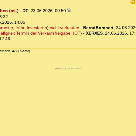
rben (mL)
-
DT
,
23.06.2026, 00:50
3:32
6.2026, 14:05
beiter, frühe Investoren) nicht verkaufen
-
BerndBorchert
,
24.06.202
älligkeit Termin der Verkaufsfreigabe. (OT)
-
XERXES
,
24.06.2026, 17
12:46
strierte, 4783 Gäste)
powered by my little forum