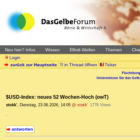
Neu hier? Infos
Wissen
Elliott-Wellen
Themen
Char
Login
zurück zur Hauptseite
in Thread öffnen
Ticker
Fluchtburg
Unterstützen Sie das Gel
$USD-Index: neues 52 Wochen-Hoch (owT)
stokk'
,
Dienstag, 23.06.2026, 14:05
@ stokk'
1776 Views
.
antworten