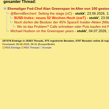
gesamter Thread:
Ehemaliger Fed-Chef Alan Greenspan im Alter von 100 gesto
@BerndBorchert: Setting the stage (nC)
-
stokk'
,
23.06.2026, 1
$USD-Index: neues 52 Wochen-Hoch (owT)
-
stokk'
,
23.0
Noch dürfen die Besitzer der 45% SpaceX Insider-Aktien (Mitar
Wo ist das Problem? Calls schreiben oder Puts kaufen mit F
Michael Hudson on the Greenspan years
-
stokk'
,
04.07.2026, 
257378 Einträge in 18363 Threads, 975 registrierte Benutzer, 4787 Benutzer online (4 regi
Forumszeit: 08.08.2026, 06:31 (Europe/Berlin)
RSS Einträge
RSS Threads
Kontakt