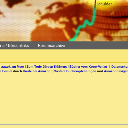
ts / Börsenlinks
Forumsarchive
 autark am Meer
|
Zum Tode Jürgen Küßners
|
Bücher vom Kopp-Verlag |
Datenschut
be Forum
durch
Käufe bei Amazon
! |
Weitere Buchempfehlungen
und
Amazonnavigat