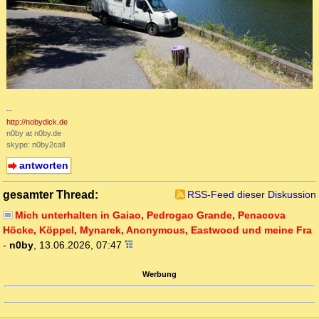
--
http://nobydick.de
n0by at n0by.de
skype: n0by2call
antworten
gesamter Thread:
RSS-Feed dieser Diskussion
Mich unterhalten in Gaiao, Pedrogao Grande, Penacova
Höcke, Köppel, Mynarek, Anonymous, Eastwood und meine Fra
-
n0by
,
13.06.2026, 07:47
Werbung