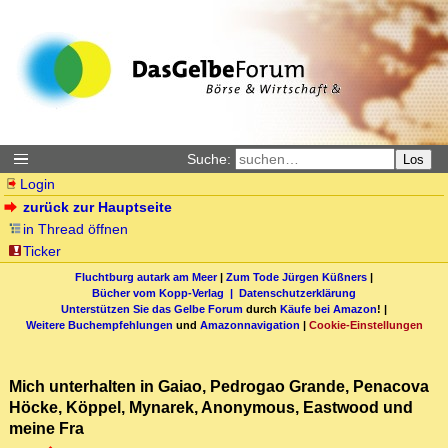
Suche:
Los
Login
zurück zur Hauptseite
in Thread öffnen
Ticker
Fluchtburg autark am Meer
|
Zum Tode Jürgen Küßners
|
Bücher vom Kopp-Verlag |
Datenschutzerklärung
Unterstützen Sie das Gelbe Forum
durch
Käufe bei Amazon
! |
Weitere Buchempfehlungen
und
Amazonnavigation
|
Cookie-Einstellungen
Mich unterhalten in Gaiao, Pedrogao Grande, Penacova
Höcke, Köppel, Mynarek, Anonymous, Eastwood und
meine Fra