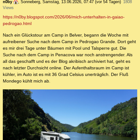
n0by
,
Sonneberg
,
Samstag, 13.06.2026, 07:47
(vor 54 Tagen)
1808
Views
https://n0by.blogspot.com/2026/06/mich-unterhalten-in-gaiao-
pedrogao.html
Nach ein Glückstour am Camp in Belver, begann die Woche mit
aufreibener Suche nach dem Camp in Pedrogao Grande. Dort geht
es mir drei Tage unter Bäumen mit Pool und Talsperre gut. Die
Suche nach dem Camp in Penacova war noch anstrengender. Als
all das geschafft und es der Blog akribisch archiviert hat, geht es
nach letzter Durchsicht online. Der Aufenthaltsraum im Camp ist
kühler, im Auto ist es mit 36 Grad Celsius unerträglich. Der Fluß
Mondego kühlt mich ab.