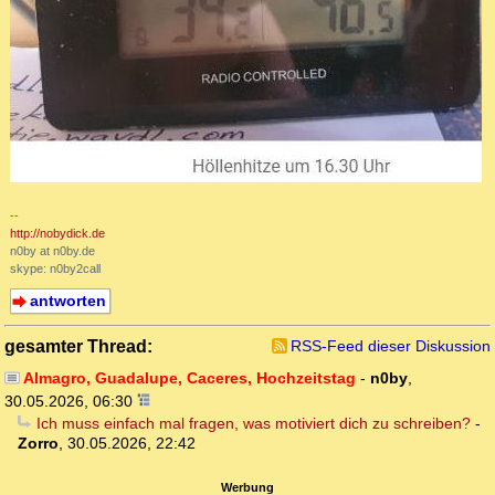
--
http://nobydick.de
n0by at n0by.de
skype: n0by2call
antworten
gesamter Thread:
RSS-Feed dieser Diskussion
Almagro, Guadalupe, Caceres, Hochzeitstag
-
n0by
,
30.05.2026, 06:30
Ich muss einfach mal fragen, was motiviert dich zu schreiben?
-
Zorro
,
30.05.2026, 22:42
Werbung