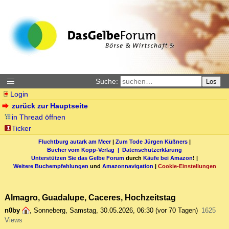
Suche:
Los
Login
zurück zur Hauptseite
in Thread öffnen
Ticker
Fluchtburg autark am Meer
|
Zum Tode Jürgen Küßners
|
Bücher vom Kopp-Verlag |
Datenschutzerklärung
Unterstützen Sie das Gelbe Forum
durch
Käufe bei Amazon
! |
Weitere Buchempfehlungen
und
Amazonnavigation
|
Cookie-Einstellungen
Almagro, Guadalupe, Caceres, Hochzeitstag
n0by
,
Sonneberg
,
Samstag, 30.05.2026, 06:30
(vor 70 Tagen)
1625
Views