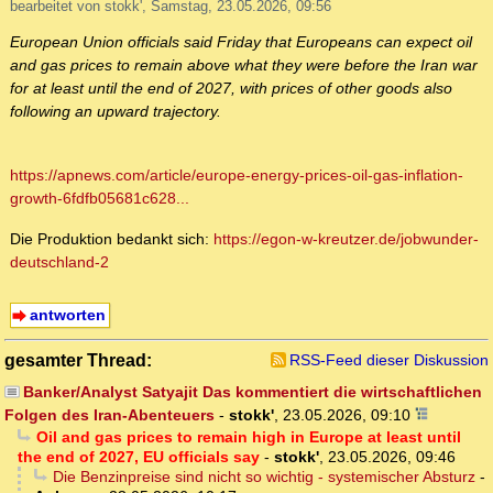
bearbeitet von stokk', Samstag, 23.05.2026, 09:56
European Union officials said Friday that Europeans can expect oil
and gas prices to remain above what they were before the Iran war
for at least until the end of 2027, with prices of other goods also
following an upward trajectory.
https://apnews.com/article/europe-energy-prices-oil-gas-inflation-
growth-6fdfb05681c628...
Die Produktion bedankt sich:
https://egon-w-kreutzer.de/jobwunder-
deutschland-2
antworten
gesamter Thread:
RSS-Feed dieser Diskussion
Banker/Analyst Satyajit Das kommentiert die wirtschaftlichen
Folgen des Iran-Abenteuers
-
stokk'
,
23.05.2026, 09:10
Oil and gas prices to remain high in Europe at least until
the end of 2027, EU officials say
-
stokk'
,
23.05.2026, 09:46
Die Benzinpreise sind nicht so wichtig - systemischer Absturz
-