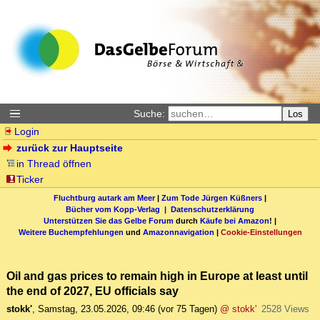
Suche:
Los
Login
zurück zur Hauptseite
in Thread öffnen
Ticker
Fluchtburg autark am Meer
|
Zum Tode Jürgen Küßners
|
Bücher vom Kopp-Verlag |
Datenschutzerklärung
Unterstützen Sie das Gelbe Forum
durch
Käufe bei Amazon
! |
Weitere Buchempfehlungen
und
Amazonnavigation
|
Cookie-Einstellungen
Oil and gas prices to remain high in Europe at least until
the end of 2027, EU officials say
stokk'
,
Samstag, 23.05.2026, 09:46
(vor 75 Tagen)
@ stokk'
2528 Views