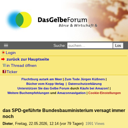
Suche:
Los
Login
zurück zur Hauptseite
in Thread öffnen
Ticker
Fluchtburg autark am Meer
|
Zum Tode Jürgen Küßners
|
Bücher vom Kopp-Verlag |
Datenschutzerklärung
Unterstützen Sie das Gelbe Forum
durch
Käufe bei Amazon
! |
Weitere Buchempfehlungen
und
Amazonnavigation
|
Cookie-Einstellungen
das SPD-geführte Bundesbauministerium versagt immer
noch
Dieter
,
Freitag, 22.05.2026, 12:14
(vor 79 Tagen)
1991 Views