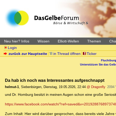
Neu hier? Infos
Wissen
Elliott-Wellen
Themen
Char
Login
zurück zur Hauptseite
in Thread öffnen
Ticker
Fluchtburg
Unterstützen Sie das Gel
Da hab ich noch was Interessantes aufgeschnappt
helmut-1
,
Siebenbürgen
,
Dienstag, 19.05.2026, 22:44
@ Dragonfly
2094 
und Dr. Homburg besitzt in meinen Augen schon eine große Seriosit
https://www.facebook.com/watch/?ref=saved&v=201928876897374
Zum Inhalt: Hier wird darüber gesprochen, dass bereits viele Jahr