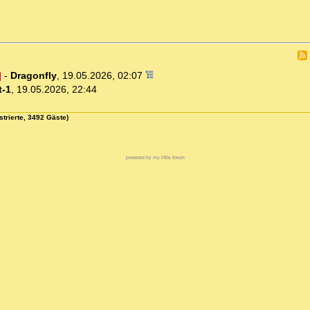
]
-
Dragonfly
,
19.05.2026, 02:07
t-1
,
19.05.2026, 22:44
strierte, 3492 Gäste)
powered by my little forum