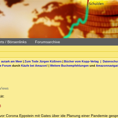
ts / Börsenlinks
Forumsarchive
 autark am Meer
|
Zum Tode Jürgen Küßners
|
Bücher vom Kopp-Verlag |
Datenschut
be Forum
durch
Käufe bei Amazon
! |
Weitere Buchempfehlungen
und
Amazonnavigat
Views
ät:
8
e vor Corona Eppstein mit Gates über ide Planung einer Pandemie gesp