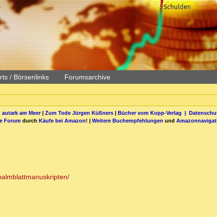
ts / Börsenlinks
Forumsarchive
 autark am Meer
|
Zum Tode Jürgen Küßners
|
Bücher vom Kopp-Verlag |
Datenschut
be Forum
durch
Käufe bei Amazon
! |
Weitere Buchempfehlungen
und
Amazonnavigat
almblattmanuskripten/