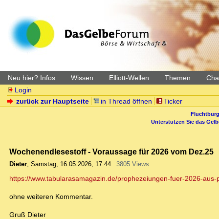
Neu hier? Infos
Wissen
Elliott-Wellen
Themen
Char
Login
zurück zur Hauptseite
in Thread öffnen
Ticker
Fluchtburg
Unterstützen Sie das Gel
Wochenendlesestoff - Voraussage für 2026 vom Dez.25
Dieter
,
Samstag, 16.05.2026, 17:44
3805 Views
https://www.tabularasamagazin.de/prophezeiungen-fuer-2026-aus-p
ohne weiteren Kommentar.
Gruß Dieter