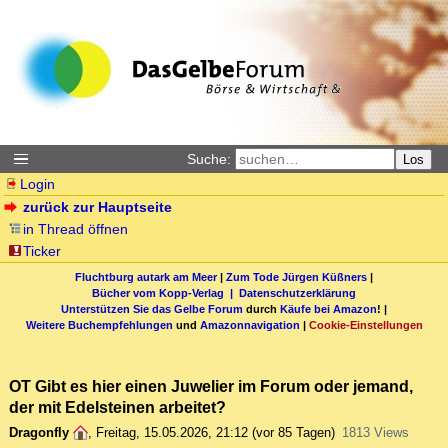
Suche:
Los
Login
zurück zur Hauptseite
in Thread öffnen
Ticker
Fluchtburg autark am Meer
|
Zum Tode Jürgen Küßners
|
Bücher vom Kopp-Verlag |
Datenschutzerklärung
Unterstützen Sie das Gelbe Forum
durch
Käufe bei Amazon
! |
Weitere Buchempfehlungen
und
Amazonnavigation
|
Cookie-Einstellungen
OT Gibt es hier einen Juwelier im Forum oder jemand,
der mit Edelsteinen arbeitet?
Dragonfly
,
Freitag, 15.05.2026, 21:12
(vor 85 Tagen)
1813 Views