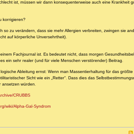
lecht ist, müssen wir dann konsequenterweise auch eine Krankheit gu
u korrigieren?
so zu verändern, dass sie mehr Allergien verbreiten, zwingen sie and
ht auf körperliche Unversehrtheit).
 in einem Fachjournal ist. Es bedeutet nicht, dass morgen Gesundheitsb
es ein sehr realer (und für viele Menschen verstörender) Beitrag.
e logische Ableitung ernst: Wenn man Massentierhaltung für das größte
tilitaristischer Sicht wie ein „Retter“. Dass dies das Selbstbestimmungs
er ansetzen würden.
g/archive/CRUBBS
.org/wiki/Alpha-Gal-Syndrom