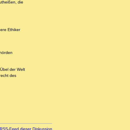
theißen, die
ere Ethiker
ehörden
 Übel der Welt
recht des
RSS-Feed dieser Diskussion