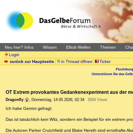
Neu hier? Infos
Wissen
Elliott-Wellen
Themen
Char
Login
zurück zur Hauptseite
in Thread öffnen
Ticker
Fluchtburg
Unterstützen Sie das Gel
OT Extrem provokantes Gedankenexperiment aus der mod
Dragonfly
,
Donnerstag, 14.05.2026, 02:34
3004 Views
Ich habe Gemini gefragt:
Das ist tatsächlich kein Witz, sondern ein Beispiel für ein extrem
Die Autoren Parker Crutchfield und Blake Hereth sind ernsthafte Akade