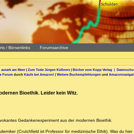
ts / Börsenlinks
Forumsarchive
 autark am Meer
|
Zum Tode Jürgen Küßners
|
Bücher vom Kopp-Verlag |
Datenschut
be Forum
durch
Käufe bei Amazon
! |
Weitere Buchempfehlungen
und
Amazonnavigat
ernen Bioethik. Leider kein Witz.
 provokantes Gedankenexperiment aus der modernen Bioethik.
miker (Crutchfield ist Professor für medizinische Ethik). Was du hier li