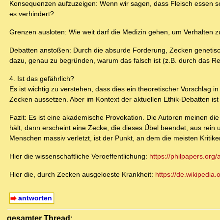
Konsequenzen aufzuzeigen: Wenn wir sagen, dass Fleisch essen sch
es verhindert?
Grenzen ausloten: Wie weit darf die Medizin gehen, um Verhalten z
Debatten anstoßen: Durch die absurde Forderung, Zecken genetisch 
dazu, genau zu begründen, warum das falsch ist (z.B. durch das Rec
4. Ist das gefährlich?
Es ist wichtig zu verstehen, dass dies ein theoretischer Vorschlag
Zecken aussetzen. Aber im Kontext der aktuellen Ethik-Debatten ist 
Fazit: Es ist eine akademische Provokation. Die Autoren meinen di
hält, dann erscheint eine Zecke, die dieses Übel beendet, aus rein u
Menschen massiv verletzt, ist der Punkt, an dem die meisten Kritik
Hier die wissenschaftliche Veroeffentlichung:
https://philpapers.or
Hier die, durch Zecken ausgeloeste Krankheit:
https://de.wikipedia
antworten
gesamter Thread: