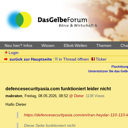
Neu hier? Infos
Wissen
Elliott-Wellen
Themen
Char
Login
zurück zur Hauptseite
in Thread öffnen
Ticker
Fluchtburg
Unterstützen Sie das Gel
defencesecurityasia.com funktioniert leider nicht
mabraton
,
Freitag, 08.05.2026, 08:52
@ Dieter
1138 Views
Hallo Dieter
https://defencesecurityasia.com/en/iran-heydar-110-110-kn
Diese Seite funktioniert nicht