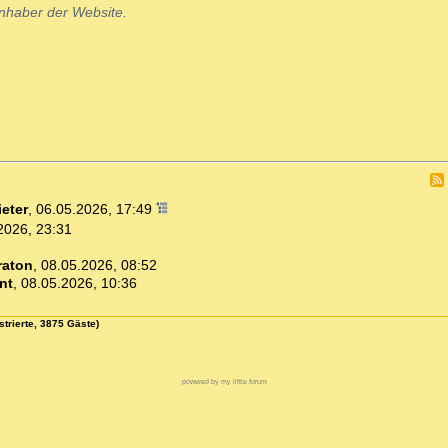
Inhaber der Website.
ieter
,
06.05.2026, 17:49
2026, 23:31
raton
,
08.05.2026, 08:52
nt
,
08.05.2026, 10:36
strierte, 3875 Gäste)
powered by my little forum