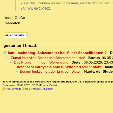
Falls das Problem weiterhin besteht, wende dich an den 
HTTP ERROR 521
beste Grüße
mabraton
antworten
gesamter Thread:
Iran - technolog. Spitzenreiter bei Militär-Schnellbooten ?
-
D
Zumal im zivilen Sektor seit Jahrzehnten usus!
-
Brutus
,
06.05.
Das Problem mit dem Wellengang
-
Dieter
,
06.05.2026, 23:43
defencesecurityasia.com funktioniert leider nicht
-
mab
Bei mir funktioniert der Link von Dieter
-
Hardy, der Stude
257376 Einträge in 18363 Threads, 975 registrierte Benutzer, 3876 Benutzer online (1 regi
Forumszeit: 08.08.2026, 02:51 (Europe/Berlin)
RSS Einträge
RSS Threads
Kontakt