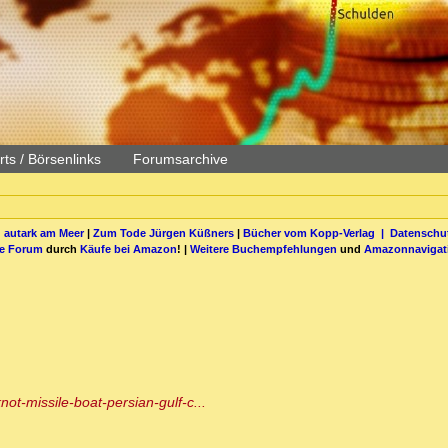
ts / Börsenlinks
Forumsarchive
 autark am Meer
|
Zum Tode Jürgen Küßners
|
Bücher vom Kopp-Verlag |
Datenschut
be Forum
durch
Käufe bei Amazon
! |
Weitere Buchempfehlungen
und
Amazonnavigat
ot-missile-boat-persian-gulf-c...