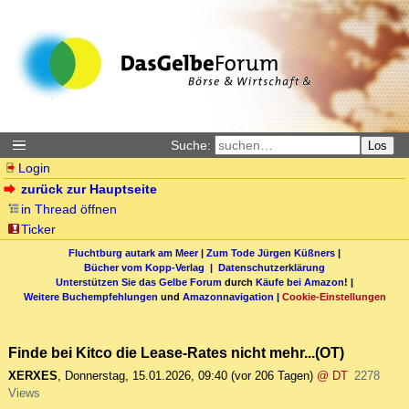
Suche:
Los
Login
zurück zur Hauptseite
in Thread öffnen
Ticker
Fluchtburg autark am Meer
|
Zum Tode Jürgen Küßners
|
Bücher vom Kopp-Verlag |
Datenschutzerklärung
Unterstützen Sie das Gelbe Forum
durch
Käufe bei Amazon
! |
Weitere Buchempfehlungen
und
Amazonnavigation
|
Cookie-Einstellungen
Finde bei Kitco die Lease-Rates nicht mehr...(OT)
XERXES
,
Donnerstag, 15.01.2026, 09:40
(vor 206 Tagen)
@ DT
2278
Views