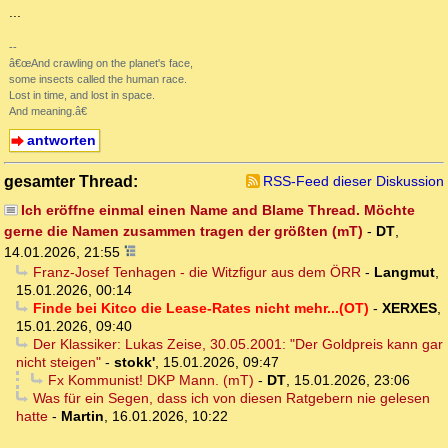
...
--
â€œAnd crawling on the planet's face,
some insects called the human race.
Lost in time, and lost in space.
And meaning.â€
antworten
gesamter Thread:
RSS-Feed dieser Diskussion
Ich eröffne einmal einen Name and Blame Thread. Möchte
gerne die Namen zusammen tragen der größten (mT)
-
DT
,
14.01.2026, 21:55
Franz-Josef Tenhagen - die Witzfigur aus dem ÖRR
-
Langmut
,
15.01.2026, 00:14
Finde bei Kitco die Lease-Rates nicht mehr...(OT)
-
XERXES
,
15.01.2026, 09:40
Der Klassiker: Lukas Zeise, 30.05.2001: "Der Goldpreis kann gar
nicht steigen"
-
stokk'
,
15.01.2026, 09:47
Fx Kommunist! DKP Mann. (mT)
-
DT
,
15.01.2026, 23:06
Was für ein Segen, dass ich von diesen Ratgebern nie gelesen
hatte
-
Martin
,
16.01.2026, 10:22