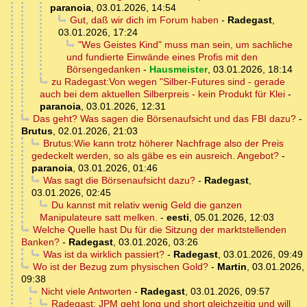
paranoia
,
03.01.2026, 14:54
Gut, daß wir dich im Forum haben
-
Radegast
,
03.01.2026, 17:24
"Wes Geistes Kind" muss man sein, um sachliche
und fundierte Einwände eines Profis mit den
Börsengedanken
-
Hausmeister
,
03.01.2026, 18:14
zu Radegast:Von wegen "Silber-Futures sind - gerade
auch bei dem aktuellen Silberpreis - kein Produkt für Klei
-
paranoia
,
03.01.2026, 12:31
Das geht? Was sagen die Börsenaufsicht und das FBI dazu?
-
Brutus
,
02.01.2026, 21:03
Brutus:Wie kann trotz höherer Nachfrage also der Preis
gedeckelt werden, so als gäbe es ein ausreich. Angebot?
-
paranoia
,
03.01.2026, 01:46
Was sagt die Börsenaufsicht dazu?
-
Radegast
,
03.01.2026, 02:45
Du kannst mit relativ wenig Geld die ganzen
Manipulateure satt melken.
-
eesti
,
05.01.2026, 12:03
Welche Quelle hast Du für die Sitzung der marktstellenden
Banken?
-
Radegast
,
03.01.2026, 03:26
Was ist da wirklich passiert?
-
Radegast
,
03.01.2026, 09:49
Wo ist der Bezug zum physischen Gold?
-
Martin
,
03.01.2026,
09:38
Nicht viele Antworten
-
Radegast
,
03.01.2026, 09:57
Radegast: JPM geht long und short gleichzeitig und will