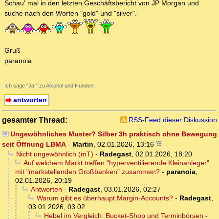
Schau' mal in den letzten Geschäftsbericht von JP Morgan und
suche nach den Worten "gold" und "silver".
Gruß
paranoia
--
Ich sage "Ja!" zu Alkohol und Hunden.
antworten
gesamter Thread:
RSS-Feed dieser Diskussion
Ungewöhnliches Muster? Silber 3h praktisch ohne Bewegung
seit Öffnung LBMA
-
Martin
,
02.01.2026, 13:16
Nicht ungewöhnlich (mT)
-
Radegast
,
02.01.2026, 18:20
Auf welchem Markt treffen "hyperventilierende Kleinanleger"
mit "markstellenden Großbanken" zusammen?
-
paranoia
,
02.01.2026, 20:19
Antworten
-
Radegast
,
03.01.2026, 02:27
Warum gibt es überhaupt Margin-Accounts?
-
Radegast
,
03.01.2026, 03:02
Hebel im Vergleich: Bucket-Shop und Terminbörsen
-