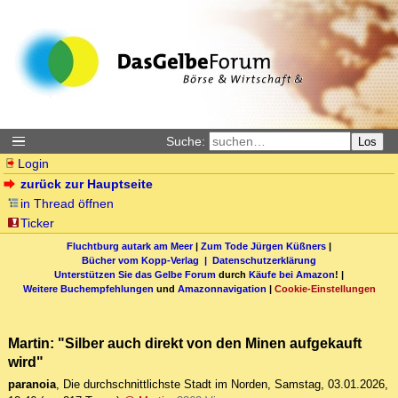
Suche:
Los
Login
zurück zur Hauptseite
in Thread öffnen
Ticker
Fluchtburg autark am Meer
|
Zum Tode Jürgen Küßners
|
Bücher vom Kopp-Verlag |
Datenschutzerklärung
Unterstützen Sie das Gelbe Forum
durch
Käufe bei Amazon
! |
Weitere Buchempfehlungen
und
Amazonnavigation
|
Cookie-Einstellungen
Martin: "Silber auch direkt von den Minen aufgekauft
wird"
paranoia
,
Die durchschnittlichste Stadt im Norden
,
Samstag, 03.01.2026,