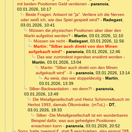
mit beiden Positionen Geld verdienen
-
paranoia
,
03.01.2026, 10:17
Beide Fragen: Antwort ist "ja". Verliere ich die Nerven
oder weiß ich, wie das Spiel gespielt wird?
-
Radegast
,
03.01.2026, 10:41
Müssen die physischen Positionen aber über den
Markt aufgelöst werden?
-
Martin
,
03.01.2026, 11:10
Müssen sie nicht
-
Radegast
,
03.01.2026, 11:56
Martin: "Silber auch direkt von den Minen
aufgekauft wird"
-
paranoia
,
03.01.2026, 12:46
Das war zumindest irgendwo erwähnt worden
-
Martin
,
03.01.2026, 13:04
Martin: "Silber auch direkt von den Minen
aufgekauft wird" - II
-
paranoia
,
03.01.2026, 13:14
Au weia, das war doppeldeutig
-
Martin
,
03.01.2026, 13:39
Silber-Backwardation - wo denn?!
-
paranoia
,
03.01.2026, 13:49
Die Metallgesellschaft und Heinz Schimmelbusch im
Herbst 1993, damals Ölkontrakte. (mTuL)
-
DT
,
03.01.2026, 18:33
Silber -Die Metallgesellschaft ist ein wunderbares
Beispiel dafür, was aus gehedgten Positionen
erwachsen kann
-
paranoia
,
03.01.2026, 20:52
Sorry, hatte zweimal €, statt $ geschrieben, also einmal 78$