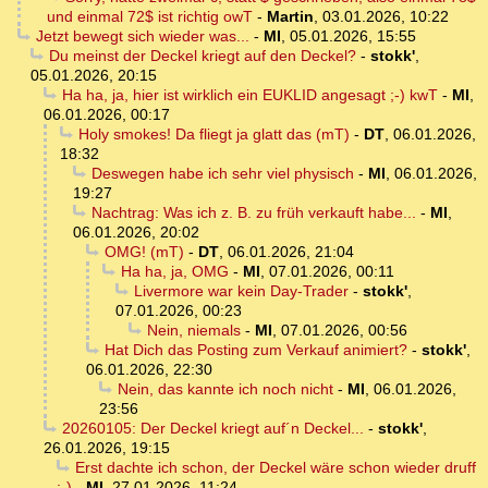
und einmal 72$ ist richtig owT
-
Martin
,
03.01.2026, 10:22
Jetzt bewegt sich wieder was...
-
MI
,
05.01.2026, 15:55
Du meinst der Deckel kriegt auf den Deckel?
-
stokk'
,
05.01.2026, 20:15
Ha ha, ja, hier ist wirklich ein EUKLID angesagt ;-) kwT
-
MI
,
06.01.2026, 00:17
Holy smokes! Da fliegt ja glatt das (mT)
-
DT
,
06.01.2026,
18:32
Deswegen habe ich sehr viel physisch
-
MI
,
06.01.2026,
19:27
Nachtrag: Was ich z. B. zu früh verkauft habe...
-
MI
,
06.01.2026, 20:02
OMG! (mT)
-
DT
,
06.01.2026, 21:04
Ha ha, ja, OMG
-
MI
,
07.01.2026, 00:11
Livermore war kein Day-Trader
-
stokk'
,
07.01.2026, 00:23
Nein, niemals
-
MI
,
07.01.2026, 00:56
Hat Dich das Posting zum Verkauf animiert?
-
stokk'
,
06.01.2026, 22:30
Nein, das kannte ich noch nicht
-
MI
,
06.01.2026,
23:56
20260105: Der Deckel kriegt auf´n Deckel...
-
stokk'
,
26.01.2026, 19:15
Erst dachte ich schon, der Deckel wäre schon wieder druff
;-)
-
MI
,
27.01.2026, 11:24