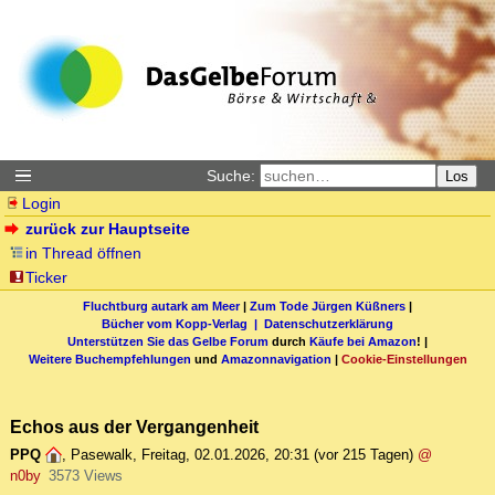
Suche:
Los
Login
zurück zur Hauptseite
in Thread öffnen
Ticker
Fluchtburg autark am Meer
|
Zum Tode Jürgen Küßners
|
Bücher vom Kopp-Verlag |
Datenschutzerklärung
Unterstützen Sie das Gelbe Forum
durch
Käufe bei Amazon
! |
Weitere Buchempfehlungen
und
Amazonnavigation
|
Cookie-Einstellungen
Echos aus der Vergangenheit
PPQ
,
Pasewalk
,
Freitag, 02.01.2026, 20:31
(vor 215 Tagen)
@
n0by
3573 Views