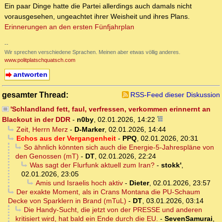
Ein paar Dinge hatte die Partei allerdings auch damals nicht
vorausgesehen, ungeachtet ihrer Weisheit und ihres Plans.
Erinnerungen an den ersten Fünfjahrplan
--
Wir sprechen verschiedene Sprachen. Meinen aber etwas völlig anderes.
www.politplatschquatsch.com
antworten
gesamter Thread:
RSS-Feed dieser Diskussion
'Schlandland fett, faul, verfressen, verkommen erinnernt an
Blackout in der DDR
-
n0by
,
02.01.2026, 14:22
Zeit, Herrn Merz
-
D-Marker
,
02.01.2026, 14:44
Echos aus der Vergangenheit
-
PPQ
,
02.01.2026, 20:31
So ähnlich könnten sich auch die Energie-5-Jahrespläne von
den Genossen (mT)
-
DT
,
02.01.2026, 22:24
Was sagt der Flurfunk aktuell zum Iran?
-
stokk'
,
02.01.2026, 23:05
Amis und Israelis hoch aktiv
-
Dieter
,
02.01.2026, 23:57
Der exakte Moment, als in Crans Montana die PU-Schaum
Decke von Sparklern in Brand (mTuL)
-
DT
,
03.01.2026, 03:14
Die Handy-Sucht, die jetzt von der PRESSE und anderen
kritisiert wird, hat bald ein Ende durch die EU.
-
SevenSamurai
,