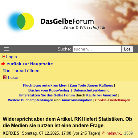
Suche:
Los
Login
zurück zur Hauptseite
in Thread öffnen
Ticker
Fluchtburg autark am Meer
|
Zum Tode Jürgen Küßners
|
Bücher vom Kopp-Verlag |
Datenschutzerklärung
Unterstützen Sie das Gelbe Forum
durch
Käufe bei Amazon
! |
Weitere Buchempfehlungen
und
Amazonnavigation
|
Cookie-Einstellungen
Widerspricht aber dem Artikel. RKI liefert Statistiken. Ob
die Medien sie nutzen ist eine andere Frage.
XERXES
,
Sonntag, 07.12.2025, 17:08
(vor 245 Tagen)
@ helmut-1
1539