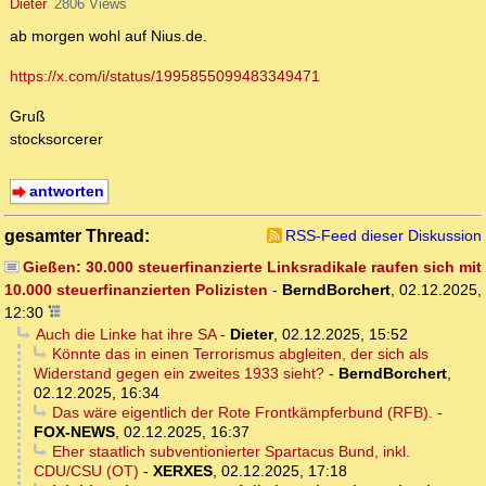
Dieter
2806 Views
ab morgen wohl auf Nius.de.
https://x.com/i/status/1995855099483349471
Gruß
stocksorcerer
antworten
gesamter Thread:
RSS-Feed dieser Diskussion
Gießen: 30.000 steuerfinanzierte Linksradikale raufen sich mit
10.000 steuerfinanzierten Polizisten
-
BerndBorchert
,
02.12.2025,
12:30
Auch die Linke hat ihre SA
-
Dieter
,
02.12.2025, 15:52
Könnte das in einen Terrorismus abgleiten, der sich als
Widerstand gegen ein zweites 1933 sieht?
-
BerndBorchert
,
02.12.2025, 16:34
Das wäre eigentlich der Rote Frontkämpferbund (RFB).
-
FOX-NEWS
,
02.12.2025, 16:37
Eher staatlich subventionierter Spartacus Bund, inkl.
CDU/CSU (OT)
-
XERXES
,
02.12.2025, 17:18