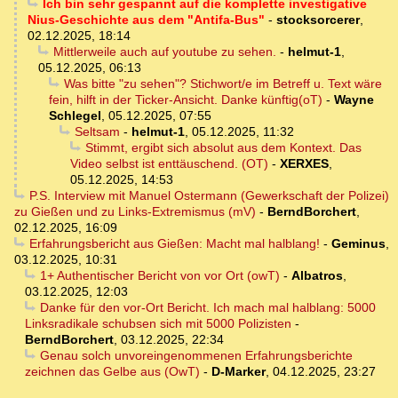
Ich bin sehr gespannt auf die komplette investigative
Nius-Geschichte aus dem "Antifa-Bus"
-
stocksorcerer
,
02.12.2025, 18:14
Mittlerweile auch auf youtube zu sehen.
-
helmut-1
,
05.12.2025, 06:13
Was bitte "zu sehen"? Stichwort/e im Betreff u. Text wäre
fein, hilft in der Ticker-Ansicht. Danke künftig(oT)
-
Wayne
Schlegel
,
05.12.2025, 07:55
Seltsam
-
helmut-1
,
05.12.2025, 11:32
Stimmt, ergibt sich absolut aus dem Kontext. Das
Video selbst ist enttäuschend. (OT)
-
XERXES
,
05.12.2025, 14:53
P.S. Interview mit Manuel Ostermann (Gewerkschaft der Polizei)
zu Gießen und zu Links-Extremismus (mV)
-
BerndBorchert
,
02.12.2025, 16:09
Erfahrungsbericht aus Gießen: Macht mal halblang!
-
Geminus
,
03.12.2025, 10:31
1+ Authentischer Bericht von vor Ort (owT)
-
Albatros
,
03.12.2025, 12:03
Danke für den vor-Ort Bericht. Ich mach mal halblang: 5000
Linksradikale schubsen sich mit 5000 Polizisten
-
BerndBorchert
,
03.12.2025, 22:34
Genau solch unvoreingenommenen Erfahrungsberichte
zeichnen das Gelbe aus (OwT)
-
D-Marker
,
04.12.2025, 23:27