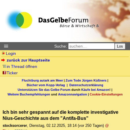
Suche:
Los
Login
zurück zur Hauptseite
in Thread öffnen
Ticker
Fluchtburg autark am Meer
|
Zum Tode Jürgen Küßners
|
Bücher vom Kopp-Verlag |
Datenschutzerklärung
Unterstützen Sie das Gelbe Forum
durch
Käufe bei Amazon
! |
Weitere Buchempfehlungen
und
Amazonnavigation
|
Cookie-Einstellungen
Ich bin sehr gespannt auf die komplette investigative
Nius-Geschichte aus dem "Antifa-Bus"
stocksorcerer
,
Dienstag, 02.12.2025, 18:14
(vor 250 Tagen)
@