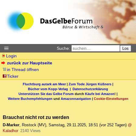
Suche:
Los
Login
zurück zur Hauptseite
in Thread öffnen
Ticker
Fluchtburg autark am Meer
|
Zum Tode Jürgen Küßners
|
Bücher vom Kopp-Verlag |
Datenschutzerklärung
Unterstützen Sie das Gelbe Forum
durch
Käufe bei Amazon
! |
Weitere Buchempfehlungen
und
Amazonnavigation
|
Cookie-Einstellungen
Brauchst nicht rot zu werden
D-Marker
,
Rostock (MV)
,
Samstag, 29.11.2025, 18:51
(vor 252 Tagen)
@
Kaladhor
2140 Views