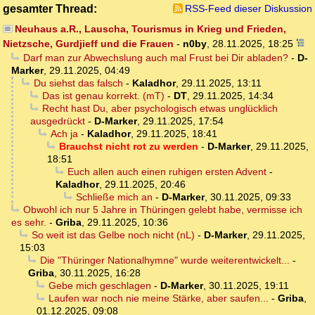
gesamter Thread:
RSS-Feed dieser Diskussion
Neuhaus a.R., Lauscha, Tourismus in Krieg und Frieden,
Nietzsche, Gurdjieff und die Frauen
-
n0by
,
28.11.2025, 18:25
Darf man zur Abwechslung auch mal Frust bei Dir abladen?
-
D-
Marker
,
29.11.2025, 04:49
Du siehst das falsch
-
Kaladhor
,
29.11.2025, 13:11
Das ist genau korrekt. (mT)
-
DT
,
29.11.2025, 14:34
Recht hast Du, aber psychologisch etwas unglücklich
ausgedrückt
-
D-Marker
,
29.11.2025, 17:54
Ach ja
-
Kaladhor
,
29.11.2025, 18:41
Brauchst nicht rot zu werden
-
D-Marker
,
29.11.2025,
18:51
Euch allen auch einen ruhigen ersten Advent
-
Kaladhor
,
29.11.2025, 20:46
Schließe mich an
-
D-Marker
,
30.11.2025, 09:33
Obwohl ich nur 5 Jahre in Thüringen gelebt habe, vermisse ich
es sehr.
-
Griba
,
29.11.2025, 10:36
So weit ist das Gelbe noch nicht (nL)
-
D-Marker
,
29.11.2025,
15:03
Die "Thüringer Nationalhymne" wurde weiterentwickelt...
-
Griba
,
30.11.2025, 16:28
Gebe mich geschlagen
-
D-Marker
,
30.11.2025, 19:11
Laufen war noch nie meine Stärke, aber saufen...
-
Griba
,
01.12.2025, 09:08