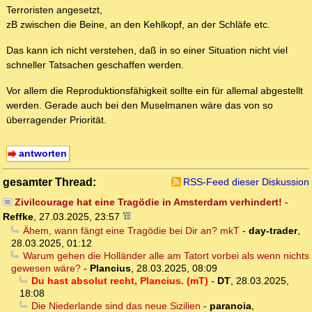
Terroristen angesetzt,
zB zwischen die Beine, an den Kehlkopf, an der Schläfe etc.
Das kann ich nicht verstehen, daß in so einer Situation nicht viel
schneller Tatsachen geschaffen werden.
Vor allem die Reproduktionsfähigkeit sollte ein für allemal abgestellt
werden. Gerade auch bei den Muselmanen wäre das von so
überragender Priorität.
antworten
gesamter Thread:
RSS-Feed dieser Diskussion
Zivilcourage hat eine Tragödie in Amsterdam verhindert!
-
Reffke
,
27.03.2025, 23:57
Ähem, wann fängt eine Tragödie bei Dir an? mkT
-
day-trader
,
28.03.2025, 01:12
Warum gehen die Holländer alle am Tatort vorbei als wenn nichts
gewesen wäre?
-
Plancius
,
28.03.2025, 08:09
Du hast absolut recht, Plancius. (mT)
-
DT
,
28.03.2025,
18:08
Die Niederlande sind das neue Sizilien
-
paranoia
,