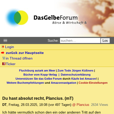
Suche:
Los
Login
zurück zur Hauptseite
in Thread öffnen
Ticker
Fluchtburg autark am Meer
|
Zum Tode Jürgen Küßners
|
Bücher vom Kopp-Verlag |
Datenschutzerklärung
Unterstützen Sie das Gelbe Forum
durch
Käufe bei Amazon
! |
Weitere Buchempfehlungen
und
Amazonnavigation
|
Cookie-Einstellungen
Du hast absolut recht, Plancius. (mT)
DT
,
Freitag, 28.03.2025, 18:08
(vor 497 Tagen)
@ Plancius
2634 Views
Ich hätte vermutlich schon den ein oder anderen Tritt auf den