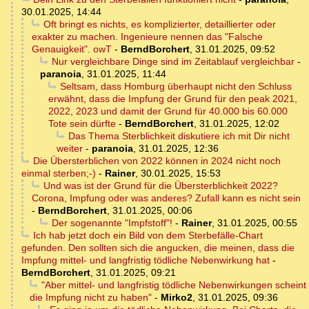
30.01.2025, 14:44
Oft bringt es nichts, es komplizierter, detaillierter oder
exakter zu machen. Ingenieure nennen das "Falsche
Genauigkeit". owT
-
BerndBorchert
,
31.01.2025, 09:52
Nur vergleichbare Dinge sind im Zeitablauf vergleichbar
-
paranoia
,
31.01.2025, 11:44
Seltsam, dass Homburg überhaupt nicht den Schluss
erwähnt, dass die Impfung der Grund für den peak 2021,
2022, 2023 und damit der Grund für 40.000 bis 60.000
Tote sein dürfte
-
BerndBorchert
,
31.01.2025, 12:02
Das Thema Sterblichkeit diskutiere ich mit Dir nicht
weiter
-
paranoia
,
31.01.2025, 12:36
Die Übersterblichen von 2022 können in 2024 nicht noch
einmal sterben;-)
-
Rainer
,
30.01.2025, 15:53
Und was ist der Grund für die Übersterblichkeit 2022?
Corona, Impfung oder was anderes? Zufall kann es nicht sein
-
BerndBorchert
,
31.01.2025, 00:06
Der sogenannte "Impfstoff"!
-
Rainer
,
31.01.2025, 00:55
Ich hab jetzt doch ein Bild von dem Sterbefälle-Chart
gefunden. Den sollten sich die angucken, die meinen, dass die
Impfung mittel- und langfristig tödliche Nebenwirkung hat
-
BerndBorchert
,
31.01.2025, 09:21
"Aber mittel- und langfristig tödliche Nebenwirkungen scheint
die Impfung nicht zu haben"
-
Mirko2
,
31.01.2025, 09:36