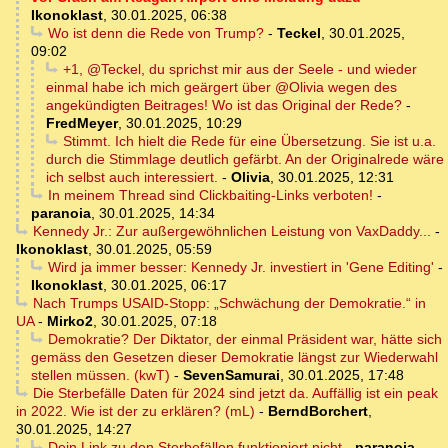
Ikonoklast
,
30.01.2025, 06:38
Wo ist denn die Rede von Trump?
-
Teckel
,
30.01.2025,
09:02
+1, @Teckel, du sprichst mir aus der Seele - und wieder
einmal habe ich mich geärgert über @Olivia wegen des
angekündigten Beitrages! Wo ist das Original der Rede?
-
FredMeyer
,
30.01.2025, 10:29
Stimmt. Ich hielt die Rede für eine Übersetzung. Sie ist u.a.
durch die Stimmlage deutlich gefärbt. An der Originalrede wäre
ich selbst auch interessiert.
-
Olivia
,
30.01.2025, 12:31
In meinem Thread sind Clickbaiting-Links verboten!
-
paranoia
,
30.01.2025, 14:34
Kennedy Jr.: Zur außergewöhnlichen Leistung von VaxDaddy...
-
Ikonoklast
,
30.01.2025, 05:59
Wird ja immer besser: Kennedy Jr. investiert in 'Gene Editing'
-
Ikonoklast
,
30.01.2025, 06:17
Nach Trumps USAID-Stopp: „Schwächung der Demokratie.“ in
UA
-
Mirko2
,
30.01.2025, 07:18
Demokratie? Der Diktator, der einmal Präsident war, hätte sich
gemäss den Gesetzen dieser Demokratie längst zur Wiederwahl
stellen müssen. (kwT)
-
SevenSamurai
,
30.01.2025, 17:48
Die Sterbefälle Daten für 2024 sind jetzt da. Auffällig ist ein peak
in 2022. Wie ist der zu erklären? (mL)
-
BerndBorchert
,
30.01.2025, 14:27
Dein Link zu den Sterbefällen funktioniert nicht
-
paranoia
,