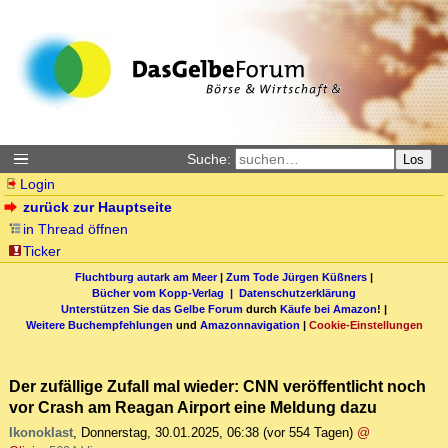
Suche:
Los
Login
zurück zur Hauptseite
in Thread öffnen
Ticker
Fluchtburg autark am Meer
|
Zum Tode Jürgen Küßners
|
Bücher vom Kopp-Verlag |
Datenschutzerklärung
Unterstützen Sie das Gelbe Forum
durch
Käufe bei Amazon
! |
Weitere Buchempfehlungen
und
Amazonnavigation
|
Cookie-Einstellungen
Der zufällige Zufall mal wieder: CNN veröffentlicht noch
vor Crash am Reagan Airport eine Meldung dazu
Ikonoklast
,
Donnerstag, 30.01.2025, 06:38
(vor 554 Tagen)
@