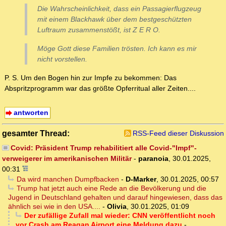
Die Wahrscheinlichkeit, dass ein Passagierflugzeug
mit einem Blackhawk über dem bestgeschützten
Luftraum zusammenstößt, ist Z E R O.
Möge Gott diese Familien trösten. Ich kann es mir
nicht vorstellen.
P. S. Um den Bogen hin zur Impfe zu bekommen: Das
Abspritzprogramm war das größte Opferritual aller Zeiten....
antworten
gesamter Thread:
RSS-Feed dieser Diskussion
Covid: Präsident Trump rehabilitiert alle Covid-"Impf"-
verweigerer im amerikanischen Militär
-
paranoia
,
30.01.2025,
00:31
Da wird manchen Dumpfbacken
-
D-Marker
,
30.01.2025, 00:57
Trump hat jetzt auch eine Rede an die Bevölkerung und die
Jugend in Deutschland gehalten und darauf hingewiesen, dass das
ähnlich sei wie in den USA....
-
Olivia
,
30.01.2025, 01:09
Der zufällige Zufall mal wieder: CNN veröffentlicht noch
vor Crash am Reagan Airport eine Meldung dazu
-