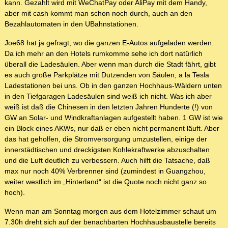
kann. Gezahlt wird mit WeChatPay oder AliPay mit dem Handy,
aber mit cash kommt man schon noch durch, auch an den
Bezahlautomaten in den UBahnstationen.
Joe68 hat ja gefragt, wo die ganzen E-Autos aufgeladen werden.
Da ich mehr an den Hotels rumkomme sehe ich dort natürlich
überall die Ladesäulen. Aber wenn man durch die Stadt fährt, gibt
es auch große Parkplätze mit Dutzenden von Säulen, a la Tesla
Ladestationen bei uns. Ob in den ganzen Hochhaus-Wäldern unten
in den Tiefgaragen Ladesäulen sind weiß ich nicht. Was ich aber
weiß ist daß die Chinesen in den letzten Jahren Hunderte (!) von
GW an Solar- und Windkraftanlagen aufgestellt haben. 1 GW ist wie
ein Block eines AKWs, nur daß er eben nicht permanent läuft. Aber
das hat geholfen, die Stromversorgung umzustellen, einige der
innerstädtischen und dreckigsten Kohlekraftwerke abzuschalten
und die Luft deutlich zu verbessern. Auch hilft die Tatsache, daß
max nur noch 40% Verbrenner sind (zumindest in Guangzhou,
weiter westlich im „Hinterland“ ist die Quote noch nicht ganz so
hoch).
Wenn man am Sonntag morgen aus dem Hotelzimmer schaut um
7.30h dreht sich auf der benachbarten Hochhausbaustelle bereits