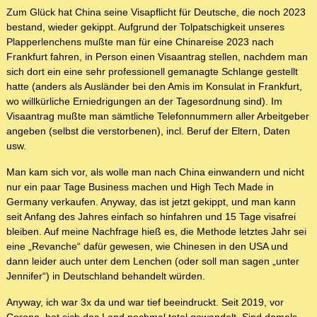
Zum Glück hat China seine Visapflicht für Deutsche, die noch 2023
bestand, wieder gekippt. Aufgrund der Tolpatschigkeit unseres
Plapperlenchens mußte man für eine Chinareise 2023 nach
Frankfurt fahren, in Person einen Visaantrag stellen, nachdem man
sich dort ein eine sehr professionell gemanagte Schlange gestellt
hatte (anders als Ausländer bei den Amis im Konsulat in Frankfurt,
wo willkürliche Erniedrigungen an der Tagesordnung sind). Im
Visaantrag mußte man sämtliche Telefonnummern aller Arbeitgeber
angeben (selbst die verstorbenen), incl. Beruf der Eltern, Daten
usw.
Man kam sich vor, als wolle man nach China einwandern und nicht
nur ein paar Tage Business machen und High Tech Made in
Germany verkaufen. Anyway, das ist jetzt gekippt, und man kann
seit Anfang des Jahres einfach so hinfahren und 15 Tage visafrei
bleiben. Auf meine Nachfrage hieß es, die Methode letztes Jahr sei
eine „Revanche“ dafür gewesen, wie Chinesen in den USA und
dann leider auch unter dem Lenchen (oder soll man sagen „unter
Jennifer“) in Deutschland behandelt würden.
Anyway, ich war 3x da und war tief beeindruckt. Seit 2019, vor