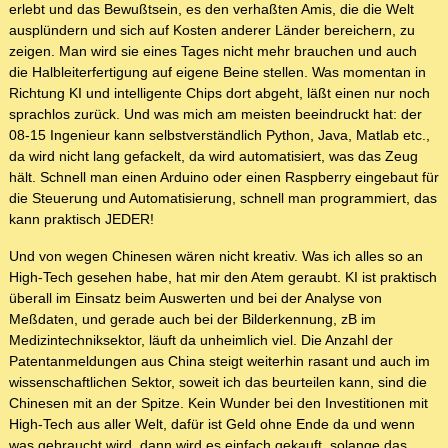
erlebt und das Bewußtsein, es den verhaßten Amis, die die Welt
ausplündern und sich auf Kosten anderer Länder bereichern, zu
zeigen. Man wird sie eines Tages nicht mehr brauchen und auch
die Halbleiterfertigung auf eigene Beine stellen. Was momentan in
Richtung KI und intelligente Chips dort abgeht, läßt einen nur noch
sprachlos zurück. Und was mich am meisten beeindruckt hat: der
08-15 Ingenieur kann selbstverständlich Python, Java, Matlab etc.,
da wird nicht lang gefackelt, da wird automatisiert, was das Zeug
hält. Schnell man einen Arduino oder einen Raspberry eingebaut für
die Steuerung und Automatisierung, schnell man programmiert, das
kann praktisch JEDER!
Und von wegen Chinesen wären nicht kreativ. Was ich alles so an
High-Tech gesehen habe, hat mir den Atem geraubt. KI ist praktisch
überall im Einsatz beim Auswerten und bei der Analyse von
Meßdaten, und gerade auch bei der Bilderkennung, zB im
Medizintechniksektor, läuft da unheimlich viel. Die Anzahl der
Patentanmeldungen aus China steigt weiterhin rasant und auch im
wissenschaftlichen Sektor, soweit ich das beurteilen kann, sind die
Chinesen mit an der Spitze. Kein Wunder bei den Investitionen mit
High-Tech aus aller Welt, dafür ist Geld ohne Ende da und wenn
was gebraucht wird, dann wird es einfach gekauft, solange das