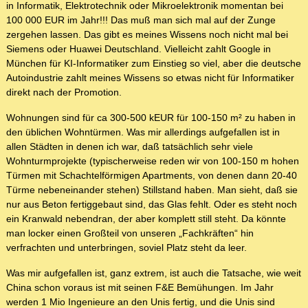
in Informatik, Elektrotechnik oder Mikroelektronik momentan bei
100 000 EUR im Jahr!!! Das muß man sich mal auf der Zunge
zergehen lassen. Das gibt es meines Wissens noch nicht mal bei
Siemens oder Huawei Deutschland. Vielleicht zahlt Google in
München für KI-Informatiker zum Einstieg so viel, aber die deutsche
Autoindustrie zahlt meines Wissens so etwas nicht für Informatiker
direkt nach der Promotion.
Wohnungen sind für ca 300-500 kEUR für 100-150 m² zu haben in
den üblichen Wohntürmen. Was mir allerdings aufgefallen ist in
allen Städten in denen ich war, daß tatsächlich sehr viele
Wohnturmprojekte (typischerweise reden wir von 100-150 m hohen
Türmen mit Schachtelförmigen Apartments, von denen dann 20-40
Türme nebeneinander stehen) Stillstand haben. Man sieht, daß sie
nur aus Beton fertiggebaut sind, das Glas fehlt. Oder es steht noch
ein Kranwald nebendran, der aber komplett still steht. Da könnte
man locker einen Großteil von unseren „Fachkräften“ hin
verfrachten und unterbringen, soviel Platz steht da leer.
Was mir aufgefallen ist, ganz extrem, ist auch die Tatsache, wie weit
China schon voraus ist mit seinen F&E Bemühungen. Im Jahr
werden 1 Mio Ingenieure an den Unis fertig, und die Unis sind