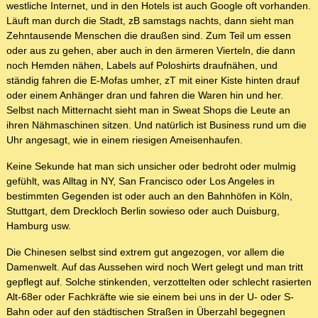
westliche Internet, und in den Hotels ist auch Google oft vorhanden.
Läuft man durch die Stadt, zB samstags nachts, dann sieht man
Zehntausende Menschen die draußen sind. Zum Teil um essen
oder aus zu gehen, aber auch in den ärmeren Vierteln, die dann
noch Hemden nähen, Labels auf Poloshirts draufnähen, und
ständig fahren die E-Mofas umher, zT mit einer Kiste hinten drauf
oder einem Anhänger dran und fahren die Waren hin und her.
Selbst nach Mitternacht sieht man in Sweat Shops die Leute an
ihren Nähmaschinen sitzen. Und natürlich ist Business rund um die
Uhr angesagt, wie in einem riesigen Ameisenhaufen.
Keine Sekunde hat man sich unsicher oder bedroht oder mulmig
gefühlt, was Alltag in NY, San Francisco oder Los Angeles in
bestimmten Gegenden ist oder auch an den Bahnhöfen in Köln,
Stuttgart, dem Dreckloch Berlin sowieso oder auch Duisburg,
Hamburg usw.
Die Chinesen selbst sind extrem gut angezogen, vor allem die
Damenwelt. Auf das Aussehen wird noch Wert gelegt und man tritt
gepflegt auf. Solche stinkenden, verzottelten oder schlecht rasierten
Alt-68er oder Fachkräfte wie sie einem bei uns in der U- oder S-
Bahn oder auf den städtischen Straßen in Überzahl begegnen