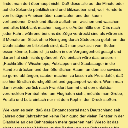
findet man dort überhaupt nicht. Daß diese alle auf die Minute oder
auf die Sekunde pünktlich sind und blitzsauber sind, weil Hunderte
von fleißigem Ameisen über raumlaufen und den kaum
vorhandenen Dreck und Staub aufkehren, wischen und waschen
und alles blitzblank machen, sogar die Außenhülle der ICEs nach
jeder Fahrt, während bei uns die Züge verdreckt sind als wären sie
3 Monate am Stück ohne Reinigung durch Südeuropa gefahren, die
Ubahnstationen blitzblank sind, daß man praktisch vom Boden
essen könnte, habe ich ja schon in der Vergangenheit gesagt und
daran hat sich nichts geändert. Wie einfach wäre das, unseren
„Fachkräften“ Wischmops, Putzlappen und Staubsauger in die
Hand zu drücken und den öffentlichen Raum, an dem sie sowieso
so gerne abhängen, sauber machen zu lassen als Preis dafür, daß
sie hier fürstlich durchgefüttert und gepampert werden. Wenn man
dann wieder zurück nach Frankfurt kommt und den unfaßbar
verdreckten Fernbahnhof am Flughafen sieht, möchte man Grube,
Pofalla und Lutz einfach nur mit dem Kopf in den Dreck stoßen.
Wie kann es sein, daß das Eingangsportal nach Deutschland seit
Jahren oder Jahrzehnten keine Reinigung der vielen Fenster in der
Glashalle an den Bahnsteigen mehr gesehen hat? Wieso ist das