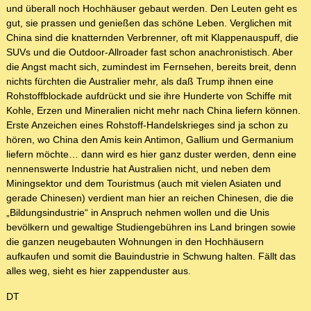
und überall noch Hochhäuser gebaut werden. Den Leuten geht es
gut, sie prassen und genießen das schöne Leben. Verglichen mit
China sind die knatternden Verbrenner, oft mit Klappenauspuff, die
SUVs und die Outdoor-Allroader fast schon anachronistisch. Aber
die Angst macht sich, zumindest im Fernsehen, bereits breit, denn
nichts fürchten die Australier mehr, als daß Trump ihnen eine
Rohstoffblockade aufdrückt und sie ihre Hunderte von Schiffe mit
Kohle, Erzen und Mineralien nicht mehr nach China liefern können.
Erste Anzeichen eines Rohstoff-Handelskrieges sind ja schon zu
hören, wo China den Amis kein Antimon, Gallium und Germanium
liefern möchte… dann wird es hier ganz duster werden, denn eine
nennenswerte Industrie hat Australien nicht, und neben dem
Miningsektor und dem Touristmus (auch mit vielen Asiaten und
gerade Chinesen) verdient man hier an reichen Chinesen, die die
„Bildungsindustrie“ in Anspruch nehmen wollen und die Unis
bevölkern und gewaltige Studiengebühren ins Land bringen sowie
die ganzen neugebauten Wohnungen in den Hochhäusern
aufkaufen und somit die Bauindustrie in Schwung halten. Fällt das
alles weg, sieht es hier zappenduster aus.
DT