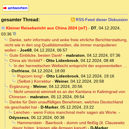
antworten
gesamter Thread:
RSS-Feed dieser Diskussion
Kleiner Reisebericht aus China 2024 (mT)
-
DT
,
04.12.2024,
03:36
Danke, sehr informativ und woke freie ehrliche Berichterstattung,
nicht wie in den sog Qualitätsmedien, die immer manipulieren
wollen
-
Joe68
,
04.12.2024, 06:57
Gute Einblicke, besten Dank!
-
mabraton
,
04.12.2024, 07:36
China als Vorbild?
-
Otto Lidenbrock
,
04.12.2024, 08:48
In der hermetischen Weltsicht entspricht der exponentiellen …
-
Ostfriese
,
04.12.2024, 18:00
Popcorn long!
-
Otto Lidenbrock
,
04.12.2024, 19:16
(Selbst-) Korrektur
-
Weiner
,
04.12.2024, 20:58
Ergänzung
-
Weiner
,
04.12.2024, 20:56
Nicht umsonst wimmelt es an der Kantiana in Kaliningrad von
Chinesen
-
mabraton
,
05.12.2024, 09:54
Danke für Dein unauffälliges Benehmen, welches Deutschland
nix geschadet hat
-
D-Marker
,
05.12.2024, 23:22
Lenchen - wenn Fotos manchmal mehr sagen als Worte.
-
Odysseus
,
06.12.2024, 00:38
Hammerstein - Baerbock - dumm und fleißig (lt. Clausewitz
davor hüten, kriegen alle Armeen kaputt)
-
D-Marker
,