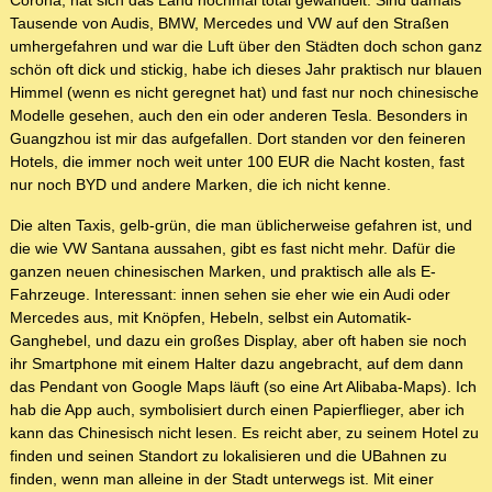
Corona, hat sich das Land nochmal total gewandelt. Sind damals
Tausende von Audis, BMW, Mercedes und VW auf den Straßen
umhergefahren und war die Luft über den Städten doch schon ganz
schön oft dick und stickig, habe ich dieses Jahr praktisch nur blauen
Himmel (wenn es nicht geregnet hat) und fast nur noch chinesische
Modelle gesehen, auch den ein oder anderen Tesla. Besonders in
Guangzhou ist mir das aufgefallen. Dort standen vor den feineren
Hotels, die immer noch weit unter 100 EUR die Nacht kosten, fast
nur noch BYD und andere Marken, die ich nicht kenne.
Die alten Taxis, gelb-grün, die man üblicherweise gefahren ist, und
die wie VW Santana aussahen, gibt es fast nicht mehr. Dafür die
ganzen neuen chinesischen Marken, und praktisch alle als E-
Fahrzeuge. Interessant: innen sehen sie eher wie ein Audi oder
Mercedes aus, mit Knöpfen, Hebeln, selbst ein Automatik-
Ganghebel, und dazu ein großes Display, aber oft haben sie noch
ihr Smartphone mit einem Halter dazu angebracht, auf dem dann
das Pendant von Google Maps läuft (so eine Art Alibaba-Maps). Ich
hab die App auch, symbolisiert durch einen Papierflieger, aber ich
kann das Chinesisch nicht lesen. Es reicht aber, zu seinem Hotel zu
finden und seinen Standort zu lokalisieren und die UBahnen zu
finden, wenn man alleine in der Stadt unterwegs ist. Mit einer