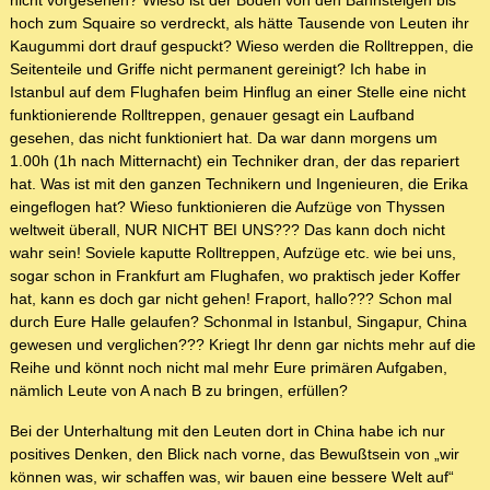
nicht vorgesehen? Wieso ist der Boden von den Bahnsteigen bis
hoch zum Squaire so verdreckt, als hätte Tausende von Leuten ihr
Kaugummi dort drauf gespuckt? Wieso werden die Rolltreppen, die
Seitenteile und Griffe nicht permanent gereinigt? Ich habe in
Istanbul auf dem Flughafen beim Hinflug an einer Stelle eine nicht
funktionierende Rolltreppen, genauer gesagt ein Laufband
gesehen, das nicht funktioniert hat. Da war dann morgens um
1.00h (1h nach Mitternacht) ein Techniker dran, der das repariert
hat. Was ist mit den ganzen Technikern und Ingenieuren, die Erika
eingeflogen hat? Wieso funktionieren die Aufzüge von Thyssen
weltweit überall, NUR NICHT BEI UNS??? Das kann doch nicht
wahr sein! Soviele kaputte Rolltreppen, Aufzüge etc. wie bei uns,
sogar schon in Frankfurt am Flughafen, wo praktisch jeder Koffer
hat, kann es doch gar nicht gehen! Fraport, hallo??? Schon mal
durch Eure Halle gelaufen? Schonmal in Istanbul, Singapur, China
gewesen und verglichen??? Kriegt Ihr denn gar nichts mehr auf die
Reihe und könnt noch nicht mal mehr Eure primären Aufgaben,
nämlich Leute von A nach B zu bringen, erfüllen?
Bei der Unterhaltung mit den Leuten dort in China habe ich nur
positives Denken, den Blick nach vorne, das Bewußtsein von „wir
können was, wir schaffen was, wir bauen eine bessere Welt auf“