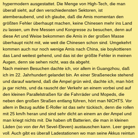
hypermodern ausgestattet. Die Menge von High-Tech, die man
überall sieht, auf den verschiedensten Sektoren, ist
atemberaubend, und ich glaube, daß die Amis momentan den
größten Fehler überhaupt machen, keine Chinesen mehr ins Land
zu lassen, um ihre Messen und Kongresse zu besuchen, denn auf
diese Art und Weise bekommen die Amis in der großen Masse
überhaupt nicht mit, wie weit die Chinesen schon sind. Umgekehrt
kommen auch nur noch wenige Amis nach China, sie boykottieren
das Land weitest gehend, und das ist der größte Fehler in meinen
Augen, denn sie sehen nicht, was da abgeht.
Nach meinen Besuchen dachte ich, vor allem in Guangzhou, daß
ich im 22. Jahrhundert gelandet bin. An einer Straßenecke stehend
und darauf wartend, daß die Ampel grün wird, dachte ich, man hört
ja gar nichts, und da rauscht der Verkehr an einem vorbei und auf
den kleinen Parallelstraßen für die Fahrräder und Mopeds, die
neben den großen Straßen entlang führen, hört man NICHTS. Vor
allem in Bezug aufdie E-Roller ist das sehr tückisch, denn die rollen
mit 25 km/h heran und sind sehr dicht an einem an der Ampel und
man kriegt nichts mit. Die haben oft Batterien, die man in kleinen
Läden (so von der Art Sevel-Eleven) austauschen kann. Leer gegen
voll. Auch gibt es überall Ladestationen wo man seine Akkus reintun