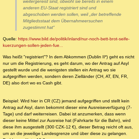
weitergereist sind, obwohl sie bereits in einem
anderen EU-Staat registriert sind und
abgeschoben werden sollen, weil „der betreffende
Mitgliedsstaat dem Übernahmeersuchen
zugestimmt hat“
Quelle:
https://www.bild.de/politik/inland/nur-noch-bett-brot-seife-
kuerzungen-sollen-jeden-fue...
Was heißt "registriert"? In dem Abkommen (Dublin II*) geht es nicht
nur um die Registrierung, es geht darum, wo der Antrag auf Asyl
gestellt wurde und die wenigsten stellen ein Antrag wo sie
aufgegriffen werden, sondern deren Zielländer (CH, AT, EN, FR,
DE) also dort wo es Cash gibt.
Beispiel: Wird hier in CR (CZ) jemand aufgegriffen und stellt kein
Antrag auf Asyl, dann bekommt dieser eine Ausreiseverfügung (7-
Tage) und darf weiterreisen. Dabei ist anzumerken, dass wenn
dieser keine Mittel zur Ausreise hat (Fahrkarte für die Bahn), wird
diese ihm ausgestellt (300 CZK-12 €), dieser Betrag reicht oft aus,
um an die jeweilige Landesgrenze und über diese zu gelangen.