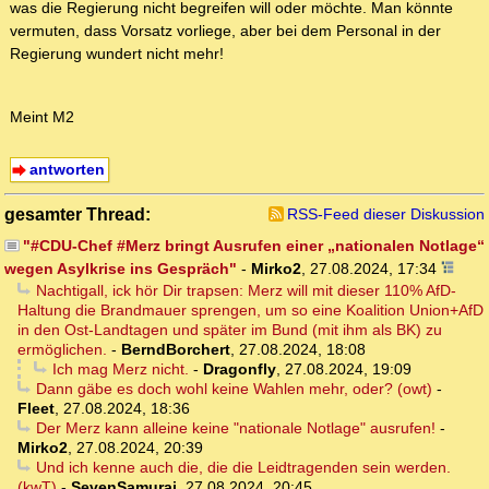
was die Regierung nicht begreifen will oder möchte. Man könnte
vermuten, dass Vorsatz vorliege, aber bei dem Personal in der
Regierung wundert nicht mehr!
Meint M2
antworten
gesamter Thread:
RSS-Feed dieser Diskussion
"#CDU-Chef #Merz bringt Ausrufen einer „nationalen Notlage“
wegen Asylkrise ins Gespräch"
-
Mirko2
,
27.08.2024, 17:34
Nachtigall, ick hör Dir trapsen: Merz will mit dieser 110% AfD-
Haltung die Brandmauer sprengen, um so eine Koalition Union+AfD
in den Ost-Landtagen und später im Bund (mit ihm als BK) zu
ermöglichen.
-
BerndBorchert
,
27.08.2024, 18:08
Ich mag Merz nicht.
-
Dragonfly
,
27.08.2024, 19:09
Dann gäbe es doch wohl keine Wahlen mehr, oder? (owt)
-
Fleet
,
27.08.2024, 18:36
Der Merz kann alleine keine "nationale Notlage" ausrufen!
-
Mirko2
,
27.08.2024, 20:39
Und ich kenne auch die, die die Leidtragenden sein werden.
(kwT)
-
SevenSamurai
,
27.08.2024, 20:45