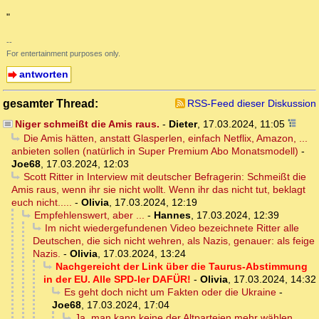
"
--
For entertainment purposes only.
antworten
gesamter Thread:
RSS-Feed dieser Diskussion
Niger schmeißt die Amis raus.
-
Dieter
,
17.03.2024, 11:05
Die Amis hätten, anstatt Glasperlen, einfach Netflix, Amazon, ...
anbieten sollen (natürlich in Super Premium Abo Monatsmodell)
-
Joe68
,
17.03.2024, 12:03
Scott Ritter in Interview mit deutscher Befragerin: Schmeißt die
Amis raus, wenn ihr sie nicht wollt. Wenn ihr das nicht tut, beklagt
euch nicht.....
-
Olivia
,
17.03.2024, 12:19
Empfehlenswert, aber ...
-
Hannes
,
17.03.2024, 12:39
Im nicht wiedergefundenen Video bezeichnete Ritter alle
Deutschen, die sich nicht wehren, als Nazis, genauer: als feige
Nazis.
-
Olivia
,
17.03.2024, 13:24
Nachgereicht der Link über die Taurus-Abstimmung
in der EU. Alle SPD-ler DAFÜR!
-
Olivia
,
17.03.2024, 14:32
Es geht doch nicht um Fakten oder die Ukraine
-
Joe68
,
17.03.2024, 17:04
Ja, man kann keine der Altparteien mehr wählen.