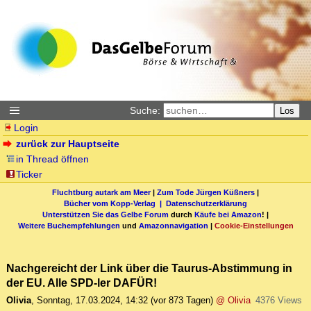
Suche:
Los
Login
zurück zur Hauptseite
in Thread öffnen
Ticker
Fluchtburg autark am Meer
|
Zum Tode Jürgen Küßners
|
Bücher vom Kopp-Verlag |
Datenschutzerklärung
Unterstützen Sie das Gelbe Forum
durch
Käufe bei Amazon
! |
Weitere Buchempfehlungen
und
Amazonnavigation
|
Cookie-Einstellungen
Nachgereicht der Link über die Taurus-Abstimmung in
der EU. Alle SPD-ler DAFÜR!
Olivia
,
Sonntag, 17.03.2024, 14:32
(vor 873 Tagen)
@ Olivia
4376 Views