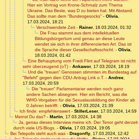
Hier ein Vortrag von Krone-Schmalz zum Thema
Ukraine. Das Beste, was D zu bieten hat. Mit Abstand.
Das sollte man dem "Bundesgesocks"
-
Olivia
,
17.03.2024, 18:21
Verschwendete Zeit
-
Rainer
,
18.03.2024, 01:32
Die Frau stammt aus dem intellektuellen
Bildungsbürgertum und genau an diese Leute
wendet sie sich in ihrer differenzierten Art. Das ist
die Sprache dieser Gesellschaftsschicht.
-
Olivia
,
18.03.2024, 01:42
Eine Behauptung vom Fredi Flint auf Telegram ist nicht
sehr überzeugend (oT)
-
Ankawor
,
17.03.2024, 18:19
Und die "treuen" Genossen stimmten im Bundestag auf
"Befehl" gegen dien CDU-Antrag Link o.T.
-
Andree
,
17.03.2024, 20:59
Die "treuen" Parlamentarier werden noch ganz
andere Sachen absegnen. Hier ein Bericht, was die
WHO-Vorgaben für die Sexualausbildung der Kinder ab
0 Jahren betrifft.
-
Olivia
,
17.03.2024, 21:39
Ich finde: empfehlenswert
-
StillerLeser
,
17.03.2024, 14:59
Meinst Du das?
-
Martin
,
17.03.2024, 14:38
Ja, genau dieses Interview meine ich. Der Tenor geht derzeit
durch viele US-Blogs.
-
Olivia
,
17.03.2024, 19:05
Bei Telepolis steht auch was
-
Dragonfly
,
17.03.2024, 12:42