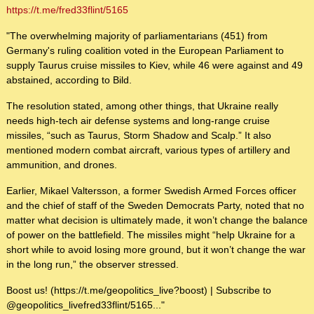
https://t.me/fred33flint/5165
"The overwhelming majority of parliamentarians (451) from
Germany's ruling coalition voted in the European Parliament to
supply Taurus cruise missiles to Kiev, while 46 were against and 49
abstained, according to Bild.
The resolution stated, among other things, that Ukraine really
needs high-tech air defense systems and long-range cruise
missiles, “such as Taurus, Storm Shadow and Scalp.” It also
mentioned modern combat aircraft, various types of artillery and
ammunition, and drones.
Earlier, Mikael Valtersson, a former Swedish Armed Forces officer
and the chief of staff of the Sweden Democrats Party, noted that no
matter what decision is ultimately made, it won’t change the balance
of power on the battlefield. The missiles might “help Ukraine for a
short while to avoid losing more ground, but it won’t change the war
in the long run,” the observer stressed.
Boost us! (https://t.me/geopolitics_live?boost) | Subscribe to
@geopolitics_livefred33flint/5165..."