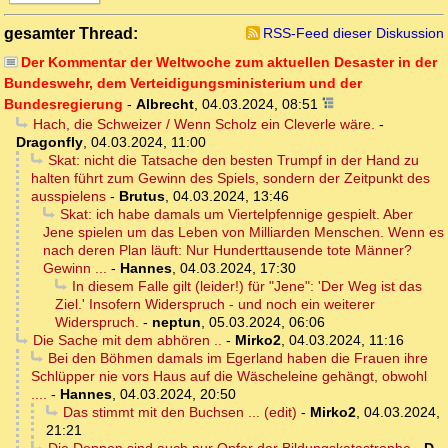
gesamter Thread:
RSS-Feed dieser Diskussion
Der Kommentar der Weltwoche zum aktuellen Desaster in der
Bundeswehr, dem Verteidigungsministerium und der
Bundesregierung
-
Albrecht
,
04.03.2024, 08:51
Hach, die Schweizer / Wenn Scholz ein Cleverle wäre.
-
Dragonfly
,
04.03.2024, 11:00
Skat: nicht die Tatsache den besten Trumpf in der Hand zu
halten führt zum Gewinn des Spiels, sondern der Zeitpunkt des
ausspielens
-
Brutus
,
04.03.2024, 13:46
Skat: ich habe damals um Viertelpfennige gespielt. Aber
Jene spielen um das Leben von Milliarden Menschen. Wenn es
nach deren Plan läuft: Nur Hunderttausende tote Männer?
Gewinn ...
-
Hannes
,
04.03.2024, 17:30
In diesem Falle gilt (leider!) für "Jene": 'Der Weg ist das
Ziel.' Insofern Widerspruch - und noch ein weiterer
Widerspruch.
-
neptun
,
05.03.2024, 06:06
Die Sache mit dem abhören ..
-
Mirko2
,
04.03.2024, 11:16
Bei den Böhmen damals im Egerland haben die Frauen ihre
Schlüpper nie vors Haus auf die Wäscheleine gehängt, obwohl
....
-
Hannes
,
04.03.2024, 20:50
Das stimmt mit den Buchsen ... (edit)
-
Mirko2
,
04.03.2024,
21:21