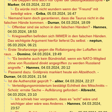
Die Deppen sind auch nur Opfer der Bildungskatastrophe
-
D-
Marker
,
04.03.2024, 22:22
Es würde mich nicht wundern wenn der "Freund" mit
beteiligt wäre.
-
Griba
,
05.03.2024, 16:47
Niemand kann doch garantieren, dass die Taurus nicht in die
falschen Hände kommen.
-
Durran
,
04.03.2024, 18:09
Offenbar sind sie schon in den falschen Händen?
-
Hannes
,
04.03.2024, 18:53
Kriegswaffen befinden sich IMMER in den falschen Händen.
Das wichtigste Argument hierfür lieferst Du selbst.
-
neptun
,
05.03.2024, 06:21
Erste Strafanzeige gegen die Rollatorgang der Luftaffen ist
raus...
-
Domino
,
04.03.2024, 19:49
"Es bestehe auch kein Bündnisfall, wenn ein NATO-Mitglied
ohne von Russland direkt angegriffen zu werden Russland
angreife."
-
Hannes
,
04.03.2024, 20:12
Passend dazu. Goldpreis markiert heute ein Allzeithoch.
-
Durran
,
04.03.2024, 21:54
Ist die Authenzität geprüft ?
-
aliter
,
04.03.2024, 22:27
Verteidigungsministerium bestätigt Echtheit des Mitschnitts –
Scholz: ernste Sache – Aufklärung gefordert
-
Albrecht
,
04.03.2024, 23:10
Ich schrieb hier vorgestern, dass es "echt" wäre und
wichtiger aber wäre was Anderes.
-
Hannes
,
04.03.2024,
23:57