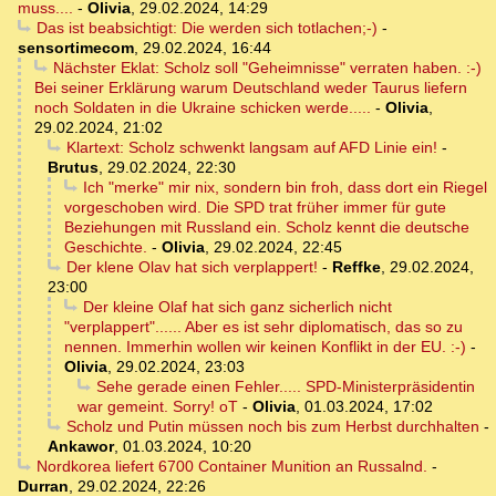
muss....
-
Olivia
,
29.02.2024, 14:29
Das ist beabsichtigt: Die werden sich totlachen;-)
-
sensortimecom
,
29.02.2024, 16:44
Nächster Eklat: Scholz soll "Geheimnisse" verraten haben. :-)
Bei seiner Erklärung warum Deutschland weder Taurus liefern
noch Soldaten in die Ukraine schicken werde.....
-
Olivia
,
29.02.2024, 21:02
Klartext: Scholz schwenkt langsam auf AFD Linie ein!
-
Brutus
,
29.02.2024, 22:30
Ich "merke" mir nix, sondern bin froh, dass dort ein Riegel
vorgeschoben wird. Die SPD trat früher immer für gute
Beziehungen mit Russland ein. Scholz kennt die deutsche
Geschichte.
-
Olivia
,
29.02.2024, 22:45
Der klene Olav hat sich verplappert!
-
Reffke
,
29.02.2024,
23:00
Der kleine Olaf hat sich ganz sicherlich nicht
"verplappert"...... Aber es ist sehr diplomatisch, das so zu
nennen. Immerhin wollen wir keinen Konflikt in der EU. :-)
-
Olivia
,
29.02.2024, 23:03
Sehe gerade einen Fehler..... SPD-Ministerpräsidentin
war gemeint. Sorry! oT
-
Olivia
,
01.03.2024, 17:02
Scholz und Putin müssen noch bis zum Herbst durchhalten
-
Ankawor
,
01.03.2024, 10:20
Nordkorea liefert 6700 Container Munition an Russalnd.
-
Durran
,
29.02.2024, 22:26