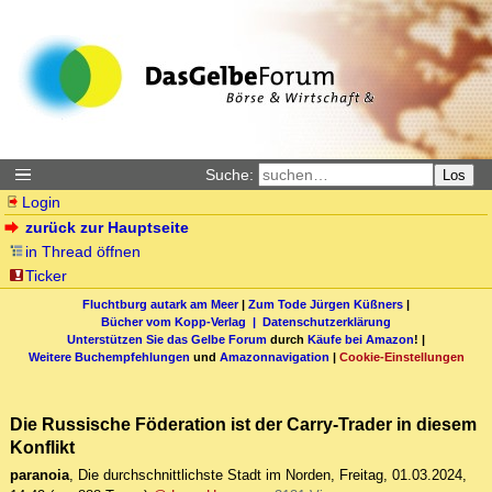
Suche:
Los
Login
zurück zur Hauptseite
in Thread öffnen
Ticker
Fluchtburg autark am Meer
|
Zum Tode Jürgen Küßners
|
Bücher vom Kopp-Verlag |
Datenschutzerklärung
Unterstützen Sie das Gelbe Forum
durch
Käufe bei Amazon
! |
Weitere Buchempfehlungen
und
Amazonnavigation
|
Cookie-Einstellungen
Die Russische Föderation ist der Carry-Trader in diesem
Konflikt
paranoia
,
Die durchschnittlichste Stadt im Norden
,
Freitag, 01.03.2024,