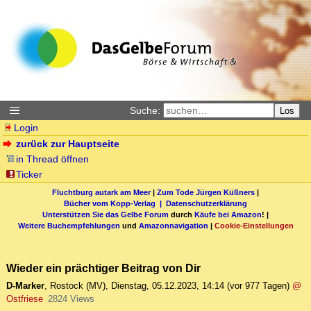
Suche:
Los
Login
zurück zur Hauptseite
in Thread öffnen
Ticker
Fluchtburg autark am Meer
|
Zum Tode Jürgen Küßners
|
Bücher vom Kopp-Verlag |
Datenschutzerklärung
Unterstützen Sie das Gelbe Forum
durch
Käufe bei Amazon
! |
Weitere Buchempfehlungen
und
Amazonnavigation
|
Cookie-Einstellungen
Wieder ein prächtiger Beitrag von Dir
D-Marker
,
Rostock (MV)
,
Dienstag, 05.12.2023, 14:14
(vor 977 Tagen)
@
Ostfriese
2824 Views