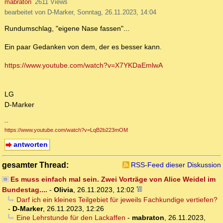
mabraton
2611 Views
bearbeitet von D-Marker, Sonntag, 26.11.2023, 14:04
Rundumschlag, "eigene Nase fassen"...
Ein paar Gedanken von dem, der es besser kann.
https://www.youtube.com/watch?v=X7YKDaEmlwA
LG
D-Marker
--
https://www.youtube.com/watch?v=LqB2b223mOM
antworten
gesamter Thread:
RSS-Feed dieser Diskussion
Es muss einfach mal sein. Zwei Vorträge von Alice Weidel im
Bundestag....
-
Olivia
,
26.11.2023, 12:02
Darf ich ein kleines Teilgebiet für jeweils Fachkundige vertiefen?
-
D-Marker
,
26.11.2023, 12:26
Eine Lehrstunde für den Lackaffen
-
mabraton
,
26.11.2023,