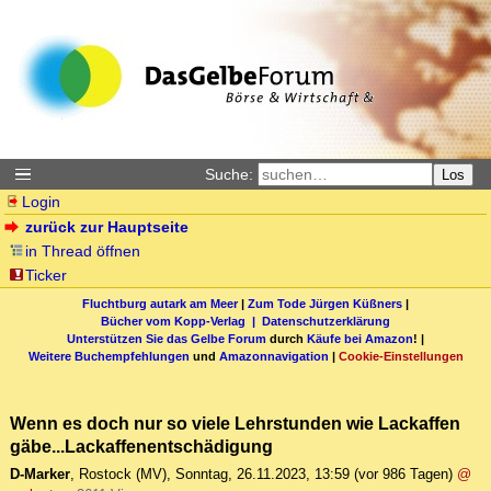
Suche:
Los
Login
zurück zur Hauptseite
in Thread öffnen
Ticker
Fluchtburg autark am Meer
|
Zum Tode Jürgen Küßners
|
Bücher vom Kopp-Verlag |
Datenschutzerklärung
Unterstützen Sie das Gelbe Forum
durch
Käufe bei Amazon
! |
Weitere Buchempfehlungen
und
Amazonnavigation
|
Cookie-Einstellungen
Wenn es doch nur so viele Lehrstunden wie Lackaffen
gäbe...Lackaffenentschädigung
D-Marker
,
Rostock (MV)
,
Sonntag, 26.11.2023, 13:59
(vor 986 Tagen)
@