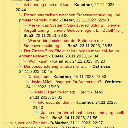
Jetzt überleg noch mal kurz
-
Kaladhor
,
22.11.2023,
20:44
Riesenunterschied zwischen Staatsverschuldung und
privater Verschuldung
-
Dieter
,
22.11.2023, 22:49
Merke "das System": Staatsverschuldung = private
Verguthabung = private Geldvermögen. Ein Zufall? [oT]
-
Beo2
,
22.11.2023, 23:00
Was verbirgt sich unter der Bettdecke der
Staatsverschuldung ...
-
Beo2
,
23.11.2023, 23:53
Der Zinses-Zins-Effekt ist im übrigen marginal, kaum
erwähnenswert.
-
Dieter
,
23.11.2023, 14:04
Wohl kaum
-
Kaladhor
,
24.11.2023, 05:23
Der Josephpfennig ist also nichts …
-
Ostfriese
,
24.11.2023, 10:45
Danke, aber
-
Kaladhor
,
24.11.2023, 13:43
Javier Milei: Lösungen für Argentinien?
-
Ostfriese
,
24.11.2023, 15:59
Mein Gegenvorschlag: ... [edit]
-
Beo2
,
24.11.2023, 17:31
Interessante Ideen
-
Kaladhor
,
24.11.2023,
21:40
Ja, so oder ähnlich habe ich es mir vorgestellt
.. [edit]
-
Beo2
,
24.11.2023, 21:56
Nur, wer viel Zeit hat
-
D-Marker
,
21.11.2023, 22:27