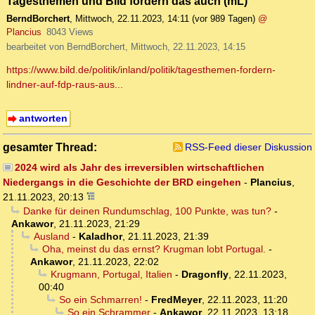
Tagesthemen und Bild fordern das auch (mL)
BerndBorchert
,
Mittwoch, 22.11.2023, 14:11
(vor 989 Tagen)
@
Plancius
8043 Views
bearbeitet von BerndBorchert, Mittwoch, 22.11.2023, 14:15
https://www.bild.de/politik/inland/politik/tagesthemen-fordern-
lindner-auf-fdp-raus-aus...
antworten
gesamter Thread:
RSS-Feed dieser Diskussion
2024 wird als Jahr des irreversiblen wirtschaftlichen
Niedergangs in die Geschichte der BRD eingehen
-
Plancius
,
21.11.2023, 20:13
Danke für deinen Rundumschlag, 100 Punkte, was tun?
-
Ankawor
,
21.11.2023, 21:29
Ausland
-
Kaladhor
,
21.11.2023, 21:39
Oha, meinst du das ernst? Krugman lobt Portugal.
-
Ankawor
,
21.11.2023, 22:02
Krugmann, Portugal, Italien
-
Dragonfly
,
22.11.2023,
00:40
So ein Schmarren!
-
FredMeyer
,
22.11.2023, 11:20
So ein Schrammer
-
Ankawor
,
22.11.2023, 13:18