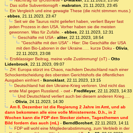
Nachtrag für @Ostfriese
-
D-Marker
,
21.11.2023, 23:00
Das süße Subventionsgift
-
mabraton
,
21.11.2023, 23:45
Ein Vergleich und eine gewagte These (die nicht stmmen muss.)
-
ebbes
,
21.11.2023, 23:47
Seit wir die Taurus nicht geliefert haben, verliert Bayer fast
jeden Prozess in den USA. Vorher haben sie die meisten
gewonnen. Was für Zufälle.
-
ebbes
,
22.11.2023, 12:31
Geschäfte mit USA
-
aliter
,
22.11.2023, 18:54
"Geschäfte mit den USA" - Hier: Die Geschäfte der USA
mit den Bio-Laboren in der Ukraine...... kurze Doku
-
Olivia
,
22.11.2023, 23:08
Erstklassiger Beitrag, meine volle Zustimmung! (oT)
-
Otto
Lidenbrock
,
22.11.2023, 09:07
ZH: Europa stürzt ins Chaos, nachdem Deutschland nach einer
Schockentscheidung des obersten Gerichtshofs die öffentlichen
Ausgaben einfriert
-
Ikonoklast
,
22.11.2023, 13:15
Deutschland hat den Ukraine-Krieg verloren. Und nicht das
erste Mal gegen Russland. - owt
-
FredMeyer
,
22.11.2023, 14:33
Und Deutschland verliert auch bei diesem anderen Krieg.....
-
Olivia
,
24.11.2023, 14:30
Am 8. Dezember ist die Regierung 2 Jahre im Amt, und ab
dann bekommen alle eine volle Ministerrente. D.h., in 2
Wochen kann die FDP den Stecker ziehen, Tagesthemen und
Bild fordern das auch (mL)
-
BerndBorchert
,
22.11.2023, 14:11
FDP will wohl eine Mitgliederabstimmung, zum Verbleib in der