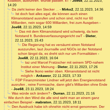
Koalition, ausführen. Würde passen. kT
-
Joe68
,
22.11.2023,
14:20
Da zieht keiner den Stecker ...
-
Mirko2
,
22.11.2023, 14:36
Ist doch fast alles egal, die können auch einen
Klimanotstand ausrufen und schon sind, nicht nur 60
Milliarden, nein sogar 600 Milliarden, frei zum Ausgeben
-
Joe68
,
22.11.2023, 14:59
Das mit dem Klimanotstand wird schwierig, da kein
Notstand lt. Bundesverfassungsgericht owT
-
Dieter
,
22.11.2023, 15:43
Die Regierung hat es versäumt einen Notstand
auszurufen, laut Journaille und NGOs ist der Notstand
schon längst da, es dreht sich nur um Formalitäten
-
Joe68
,
22.11.2023, 16:04
taz und Marcel Fratzscher mit seinem SPD-nahem
Institut einer Meinung
-
Dieter
,
22.11.2023, 17:26
Siehe Ikono weiter oben. Klimanotstand ist nicht
möglich
-
Ankawor
,
22.11.2023, 17:33
FDP Finanzminister Lindner will jetzt den Energienotstand
ausrufen , reine Formsache, dann gibt's Milliarden ohne Ende
-
Joe68
,
23.11.2023, 18:24
Was würde sich ändern?
-
Durran
,
22.11.2023, 21:16
Wie durch den Wind die alle sind sieht man an einem ganz
einfachen Beispiel
-
mabraton
,
22.11.2023, 18:11
Den Ausdruck habe ich ohnehin nicht ernst genommen. Der