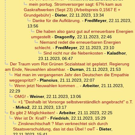
mein portug. Stromversorger sagt: 67% kam aus
Gaskraftwerken (Sept 23) (Arbeitspreis 0,1567 E +
Grundgebühr)
-
Dieter
,
22.11.2023, 13:34
Danke für die Aufklärung.
-
FredMeyer
,
22.11.2023,
13:56
Die haben also ganz gut auf erneuerbare Energien
umgestellt
-
Dragonfly
,
22.11.2023, 22:46
Niemand redet die erneuerbaren Energien
schlecht.
-
FredMeyer
,
22.11.2023, 23:10
Sind nicht nur die Nebenkosten
-
Kaladhor
,
23.11.2023, 06:47
Der Traum vom Rot Grünen Sozialstaat ist geplatzt. Regierung
am Ende, Neuwahlen absehbar.
-
Durran
,
21.11.2023, 21:53
Hat man im vergangenen Jahr den Deutschen die Empathie
weggespritzt?
-
Plancius
,
21.11.2023, 22:07
Wenn jetzt Neuwahlen kommen ..
-
Arbeiter
,
21.11.2023,
22:29
OMG!
-
Weiner
,
22.11.2023, 13:06
+1 "Deshalb ist Vorsorge selbstverständlich angebracht" o.T.
-
Mirko2
,
22.11.2023, 13:17
Es gibt 2 Möglichkeiten!
-
Arbeiter
,
21.11.2023, 22:25
Wer ist Dr. Krall?
-
Friedrich
,
22.11.2023, 15:29
Zinsknechtschaft ? Man verknechtet sich durch
Staatsverschuldung, das ist das Übel ! owT
-
Dieter
,
22.11.2023, 15:41