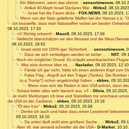
Ein Wahnsinn, wenn das stimmt.
-
sensortimecom
,
08.10.
Artikel 40 Aleph Israel Declares War
-
Mirko2
,
08.10.2023
Israel hat die Faxen dicke
-
FOX-NEWS
,
08.10.2023, 1
Wenn von der Nato gelieferte Waffen bei der Hamas o.ä. "
Ich bezweifle, dass man Natowaffen vorbei am besten Geheimdie
08.10.2023, 17:33
+1! Richtig erkannt!
-
MausS
,
08.10.2023, 17:56
Vielleicht überschätzen wir den Mossad und die West-Dien
08.10.2023, 18:55
Israel setzt mit 100%-iger Sicherheit...
-
sensortimecom
,
0
Dass sie sich verteidigen werden ist sicher ....
-
NST
,
09.
Noch ein möglicher Grund: Es erlaubt amerikanischen Flugzeu
Was eine dumme Idee ist,...
-
Naclador
,
09.10.2023, 12:10
Fände ich gar nicht, hätte ich einen anderen Kopf zum 
False Flag - Angriff auf den Träger (Tonkin). Die Bomber 
(u.a Trump?) schon angekündigt haben.
-
ebbes
,
09.10.202
Wenn man sich die Reden in den USA anhört, dann deut
Schaut leider alles sehr danach aus. oT
-
Olivia
,
09.10.2023,
Je mehr Meldungen ich lese und Statistiken mir anschaue umso w
die USA ist der Zauberer.
-
ebbes
,
09.10.2023, 15:16
"Öl des Iran"
-
Mirko2
,
09.10.2023, 15:58
Denke ich auch und habe dazu einen Leserbrief bekommen,
09.10.2023, 16:10
Da unten läuft wohl eine größere Sache ...
-
Mirko2
,
09.1
Aber vlt. war jemand schneller als die USA
-
D-Marker
,
10.10.