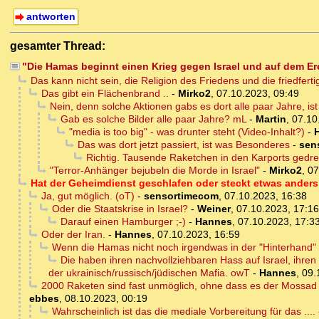
antworten
gesamter Thread:
"Die Hamas beginnt einen Krieg gegen Israel und auf dem Er
Das kann nicht sein, die Religion des Friedens und die friedfert
Das gibt ein Flächenbrand ..
-
Mirko2
,
07.10.2023, 09:49
Nein, denn solche Aktionen gabs es dort alle paar Jahre, ist hal
Gab es solche Bilder alle paar Jahre? mL
-
Martin
,
07.10
"media is too big" - was drunter steht (Video-Inhalt?)
-
Das was dort jetzt passiert, ist was Besonderes
-
sen
Richtig. Tausende Raketchen in den Karports gedrexe
"Terror-Anhänger bejubeln die Morde in Israel"
-
Mirko2
,
07
Hat der Geheimdienst geschlafen oder steckt etwas anders
Ja, gut möglich. (oT)
-
sensortimecom
,
07.10.2023, 16:38
Oder die Staatskrise in Israel?
-
Weiner
,
07.10.2023, 17:16
Darauf einen Hamburger ;-)
-
Hannes
,
07.10.2023, 17:3
Oder der Iran.
-
Hannes
,
07.10.2023, 16:59
Wenn die Hamas nicht noch irgendwas in der "Hinterhand" h
Die haben ihren nachvollziehbaren Hass auf Israel, ihren
der ukrainisch/russisch/jüdischen Mafia. owT
-
Hannes
,
09.
2000 Raketen sind fast unmöglich, ohne dass es der Mossad 
ebbes
,
08.10.2023, 00:19
Wahrscheinlich ist das die mediale Vorbereitung für das ....