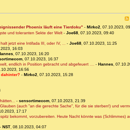
eignissender Phoenix läuft eine Tierdoku"
-
Mirko2
,
07.10.2023, 0
igste und toleranten Sekte der Welt
-
Joe68
,
07.10.2023, 09:40
t jetzt eine Intifada III, oder IV, ...
-
Joe68
,
07.10.2023, 11:25
.2023, 16:03
Hannes
,
07.10.2023, 16:20
sortimecom
,
07.10.2023, 16:37
lt, endlich in Position gebracht und abgefeuert ....
-
Hannes
,
07.10.2
.10.2023, 16:56
 dahinter?
-
Mirko2
,
07.10.2023, 15:28
3
ätten...
-
sensortimecom
,
07.10.2023, 21:39
 Glauben (auch "an die gerechte Sache", für die sie sterben!) und verm
10.2023, 17:17
spitz bekommt, vorzubereiten. Heute Nacht könnte was (Schlimmes) au
-
NST
,
08.10.2023, 04:07