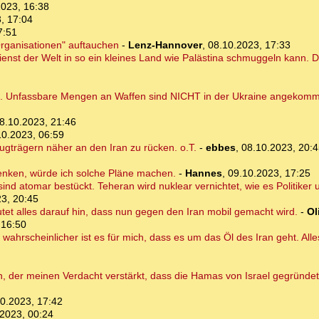
2023, 16:38
, 17:04
7:51
Organisationen" auftauchen
-
Lenz-Hannover
,
08.10.2023, 17:33
nst der Welt in so ein kleines Land wie Palästina schmuggeln kann. Di
ste. Unfassbare Mengen an Waffen sind NICHT in der Ukraine angekom
8.10.2023, 21:46
10.2023, 06:59
gträgern näher an den Iran zu rücken. o.T.
-
ebbes
,
08.10.2023, 20:4
Denken, würde ich solche Pläne machen.
-
Hannes
,
09.10.2023, 17:25
sind atomar bestückt. Teheran wird nuklear vernichtet, wie es Politike
3, 20:45
et alles darauf hin, dass nun gegen den Iran mobil gemacht wird.
-
Ol
 16:50
ahrscheinlicher ist es für mich, dass es um das Öl des Iran geht. All
 der meinen Verdacht verstärkt, dass die Hamas von Israel gegründet
0.2023, 17:42
2023, 00:24