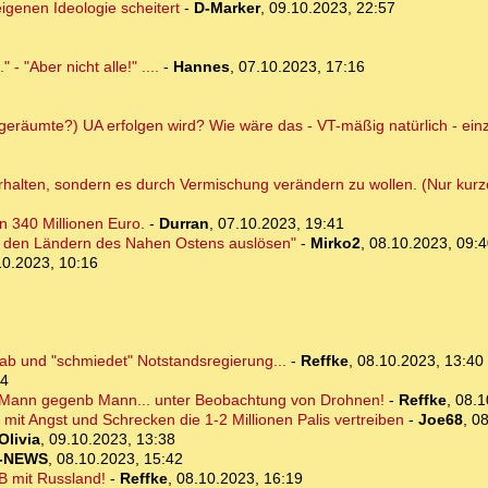
eigenen Ideologie scheitert
-
D-Marker
,
09.10.2023, 22:57
 "Aber nicht alle!" ....
-
Hannes
,
07.10.2023, 17:16
(geräumte?) UA erfolgen wird? Wie wäre das - VT-mäßig natürlich - einz
erhalten, sondern es durch Vermischung verändern zu wollen. (Nur kurz
n 340 Millionen Euro.
-
Durran
,
07.10.2023, 19:41
d den Ländern des Nahen Ostens auslösen"
-
Mirko2
,
08.10.2023, 09:4
10.2023, 10:16
b und "schmiedet" Notstandsregierung...
-
Reffke
,
08.10.2023, 13:40
24
 Mann gegenb Mann... unter Beobachtung von Drohnen!
-
Reffke
,
08.1
mit Angst und Schrecken die 1-2 Millionen Palis vertreiben
-
Joe68
,
08
Olivia
,
09.10.2023, 13:38
-NEWS
,
08.10.2023, 15:42
B mit Russland!
-
Reffke
,
08.10.2023, 16:19