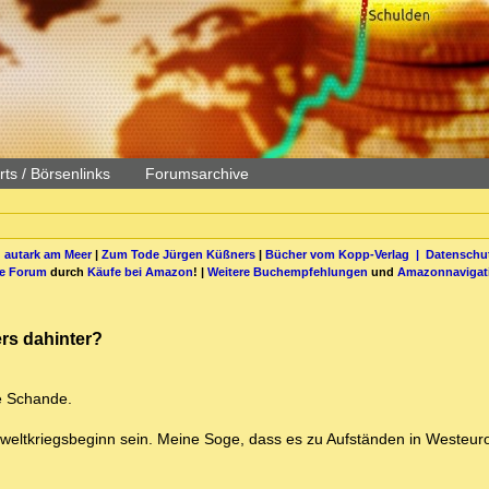
ts / Börsenlinks
Forumsarchive
 autark am Meer
|
Zum Tode Jürgen Küßners
|
Bücher vom Kopp-Verlag |
Datenschut
be Forum
durch
Käufe bei Amazon
! |
Weitere Buchempfehlungen
und
Amazonnavigat
rs dahinter?
e Schande.
onsweltkriegsbeginn sein. Meine Soge, dass es zu Aufständen in Westeu