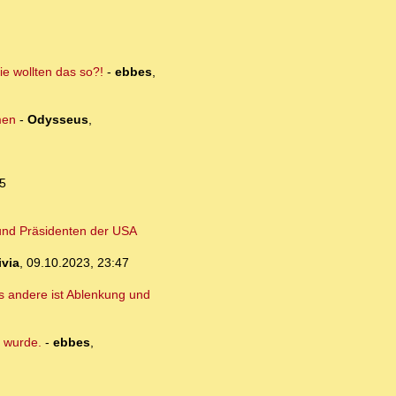
e wollten das so?!
-
ebbes
,
men
-
Odysseus
,
5
r und Präsidenten der USA
ivia
,
09.10.2023, 23:47
es andere ist Ablenkung und
 wurde.
-
ebbes
,