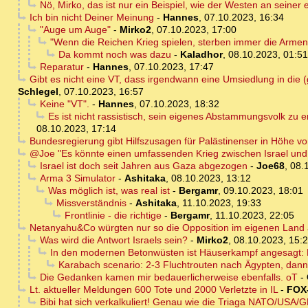
Nö, Mirko, das ist nur ein Beispiel, wie der Westen an seiner 
Ich bin nicht Deiner Meinung
-
Hannes
,
07.10.2023, 16:34
"Auge um Auge"
-
Mirko2
,
07.10.2023, 17:00
"Wenn die Reichen Krieg spielen, sterben immer die Armen." -
Da kommt noch was dazu
-
Kaladhor
,
08.10.2023, 01:51
Reparatur
-
Hannes
,
07.10.2023, 17:47
Gibt es nicht eine VT, dass irgendwann eine Umsiedlung in die 
Schlegel
,
07.10.2023, 16:57
Keine "VT".
-
Hannes
,
07.10.2023, 18:32
Es ist nicht rassistisch, sein eigenes Abstammungsvolk zu 
08.10.2023, 17:14
Bundesregierung gibt Hilfszusagen für Palästinenser in Höhe vo
@Joe "Es könnte einen umfassenden Krieg zwischen Israel un
Israel ist doch seit Jahren aus Gaza abgezogen
-
Joe68
,
08.
Arma 3 Simulator
-
Ashitaka
,
08.10.2023, 13:12
Was möglich ist, was real ist
-
Bergamr
,
09.10.2023, 18:01
Missverständnis
-
Ashitaka
,
11.10.2023, 19:33
Frontlinie - die richtige
-
Bergamr
,
11.10.2023, 22:05
Netanyahu&Co würgten nur so die Opposition im eigenen Land a
Was wird die Antwort Israels sein?
-
Mirko2
,
08.10.2023, 15:
In den modernen Betonwüsten ist Häuserkampf angesagt:
Karabach scenario: 2-3 Fluchtrouten nach Ägypten, dann 
Die Gedanken kamen mir bedauerlicherweise ebenfalls. oT
-
Lt. aktueller Meldungen 600 Tote und 2000 Verletzte in IL
-
FOX
Bibi hat sich verkalkuliert! Genau wie die Triaga NATO/USA/G