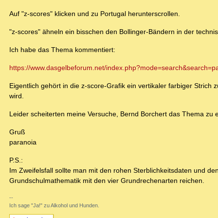
Auf "z-scores" klicken und zu Portugal herunterscrollen.
"z-scores" ähneln ein bisschen den Bollinger-Bändern in der techni
Ich habe das Thema kommentiert:
https://www.dasgelbeforum.net/index.php?mode=search&search=
Eigentlich gehört in die z-score-Grafik ein vertikaler farbiger Stric
wird.
Leider scheiterten meine Versuche, Bernd Borchert das Thema zu e
Gruß
paranoia
P.S.:
Im Zweifelsfall sollte man mit den rohen Sterblichkeitsdaten und den
Grundschulmathematik mit den vier Grundrechenarten reichen.
--
Ich sage "Ja!" zu Alkohol und Hunden.