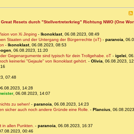
s Great Resets durch "Stellvertreterkrieg" Richtung NWO (One Wo
ision von Xi Jinping
-
Ikonoklast
,
06.08.2023, 08:49
hen Staaten und der Untergang der Bürgerrechte (oT)
-
paranoia
,
06.0
ion
-
Ikonoklast
,
06.08.2023, 08:53
ebogen
,
06.08.2023, 11:20
 oder Gegenargumente sind typisch für dein Trollgehabe. oT
-
igelei
,
06
och keinerlei "Gejaule" von Ikonoklast gehört.
-
Olivia
,
06.08.2023, 12
:16
3, 07:48
06.08.2023, 14:28
eister
,
06.08.2023, 14:07
nichts zu sehen!
-
paranoia
,
06.08.2023, 14:23
en sicher auch noch andere Gründe eine Rolle.
-
Plancius
,
06.08.2023
 in allen Punkten.
-
paranoia
,
06.08.2023, 16:37
07.08.2023, 00:46