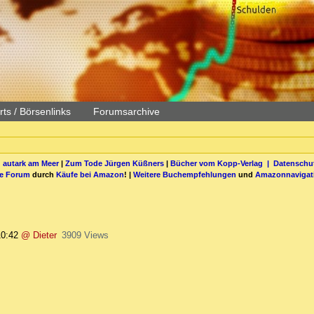
ts / Börsenlinks
Forumsarchive
 autark am Meer
|
Zum Tode Jürgen Küßners
|
Bücher vom Kopp-Verlag |
Datenschut
be Forum
durch
Käufe bei Amazon
! |
Weitere Buchempfehlungen
und
Amazonnavigat
10:42
@ Dieter
3909 Views