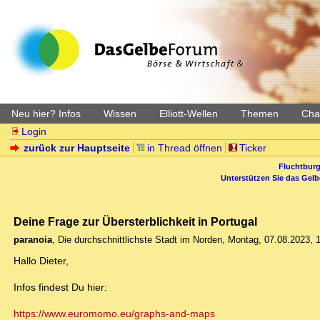
Neu hier? Infos
Wissen
Elliott-Wellen
Themen
Char
Login
zurück zur Hauptseite
in Thread öffnen
Ticker
Fluchtburg
Unterstützen Sie das Gel
Deine Frage zur Übersterblichkeit in Portugal
paranoia
,
Die durchschnittlichste Stadt im Norden
,
Montag, 07.08.2023, 
Hallo Dieter,
Infos findest Du hier:
https://www.euromomo.eu/graphs-and-maps