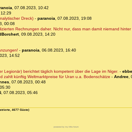
ranoia
,
07.08.2023, 10:42
 12:29
analytischer Dreck)
-
paranoia
,
07.08.2023, 19:08
3, 00:08
izierten Rechnungen daher. Nicht nur, dass man damit niemand hinter
dBorchert
,
09.08.2023, 14:20
gänzungen!
-
paranoia
,
06.08.2023, 16:40
023, 14:52
r Legionär) berichtet täglich kompetent über die Lage im Niger.
-
ebb
d zahlt künftig Weltmarktpreise für Uran u.a. Bodenschätze
-
Andree
,
nnes
,
07.08.2023, 00:48
 05:30
S
,
07.08.2023, 05:46
strierte, 4677 Gäste)
powered by my little forum