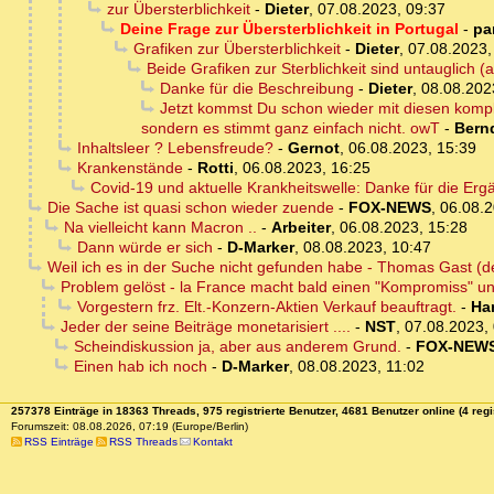
zur Übersterblichkeit
-
Dieter
,
07.08.2023, 09:37
Deine Frage zur Übersterblichkeit in Portugal
-
pa
Grafiken zur Übersterblichkeit
-
Dieter
,
07.08.2023,
Beide Grafiken zur Sterblichkeit sind untauglich (
Danke für die Beschreibung
-
Dieter
,
08.08.202
Jetzt kommst Du schon wieder mit diesen kompl
sondern es stimmt ganz einfach nicht. owT
-
Bern
Inhaltsleer ? Lebensfreude?
-
Gernot
,
06.08.2023, 15:39
Krankenstände
-
Rotti
,
06.08.2023, 16:25
Covid-19 und aktuelle Krankheitswelle: Danke für die Er
Die Sache ist quasi schon wieder zuende
-
FOX-NEWS
,
06.08.2
Na vielleicht kann Macron ..
-
Arbeiter
,
06.08.2023, 15:28
Dann würde er sich
-
D-Marker
,
08.08.2023, 10:47
Weil ich es in der Suche nicht gefunden habe - Thomas Gast (de
Problem gelöst - la France macht bald einen "Kompromiss" un
Vorgestern frz. Elt.-Konzern-Aktien Verkauf beauftragt.
-
Ha
Jeder der seine Beiträge monetarisiert ....
-
NST
,
07.08.2023,
Scheindiskussion ja, aber aus anderem Grund.
-
FOX-NEW
Einen hab ich noch
-
D-Marker
,
08.08.2023, 11:02
257378 Einträge in 18363 Threads, 975 registrierte Benutzer, 4681 Benutzer online (4 regi
Forumszeit: 08.08.2026, 07:19 (Europe/Berlin)
RSS Einträge
RSS Threads
Kontakt