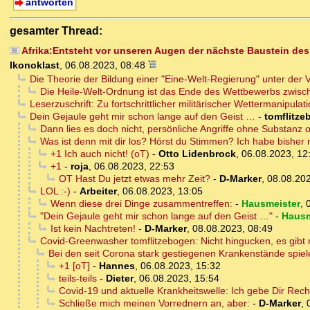
antworten
gesamter Thread:
Afrika:Entsteht vor unseren Augen der nächste Baustein de
Ikonoklast
,
06.08.2023, 08:48
Die Theorie der Bildung einer "Eine-Welt-Regierung" unter der V
Die Heile-Welt-Ordnung ist das Ende des Wettbewerbs zwisc
Leserzuschrift: Zu fortschrittlicher militärischer Wettermanipulat
Dein Gejaule geht mir schon lange auf den Geist …
-
tomflitz
Dann lies es doch nicht, persönliche Angriffe ohne Substanz
Was ist denn mit dir los? Hörst du Stimmen? Ich habe bisher n
+1 Ich auch nicht! (oT)
-
Otto Lidenbrock
,
06.08.2023, 12
+1
-
roja
,
06.08.2023, 22:53
OT Hast Du jetzt etwas mehr Zeit?
-
D-Marker
,
08.08.202
LOL :-)
-
Arbeiter
,
06.08.2023, 13:05
Wenn diese drei Dinge zusammentreffen:
-
Hausmeister
,
"Dein Gejaule geht mir schon lange auf den Geist …"
-
Hausm
Ist kein Nachtreten!
-
D-Marker
,
08.08.2023, 08:49
Covid-Greenwasher tomflitzebogen: Nicht hingucken, es gibt 
Bei den seit Corona stark gestiegenen Krankenstände spiel
+1 [oT]
-
Hannes
,
06.08.2023, 15:32
teils-teils
-
Dieter
,
06.08.2023, 15:54
Covid-19 und aktuelle Krankheitswelle: Ich gebe Dir Recht
Schließe mich meinen Vorrednern an, aber:
-
D-Marker
,