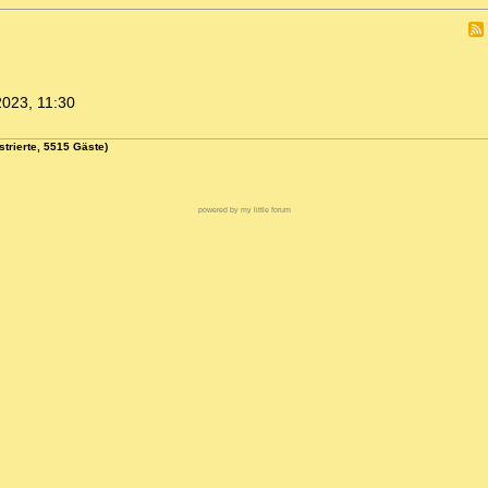
2023, 11:30
strierte, 5515 Gäste)
powered by my little forum