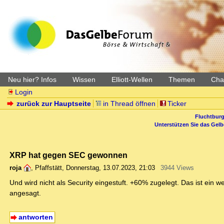
Neu hier? Infos
Wissen
Elliott-Wellen
Themen
Char
Login
zurück zur Hauptseite
in Thread öffnen
Ticker
Fluchtburg
Unterstützen Sie das Gel
XRP hat gegen SEC gewonnen
roja
,
Pfaffstätt
,
Donnerstag, 13.07.2023, 21:03
3944 Views
Und wird nicht als Security eingestuft. +60% zugelegt. Das ist ein we
angesagt.
antworten