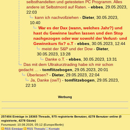
selbsthandelten und getesteten PC Programm. Alles
andere ist Selbstmord auf Raten.
-
ebbes
,
29.05.2023,
22:03
kann ich nachvollziehen
-
Dieter
,
30.05.2023,
10:40
War es der Dax (wann, welches Jahr?) und
hast du Gewinne laufen lassen und den Stop
nachgezogen oder war sowohl der Verlust- und
Gewinnkurs fix? o.T
-
ebbes
,
30.05.2023, 12:44
meist der S&P und der Dow
-
Dieter
,
30.05.2023, 13:28
Danke o.T.
-
ebbes
,
30.05.2023, 13:31
Das mit dem Ultrakurztrading habe ich mir schon
gedacht …
-
tomflitzebogen
,
29.05.2023, 20:01
Überlesen?
-
Dieter
,
29.05.2023, 22:04
Ja, Danke (owT)
-
tomflitzebogen
,
29.05.2023,
22:10
Werbung
257404 Einträge in 18365 Threads, 975 registrierte Benutzer, 4278 Benutzer online (0
registrierte, 4278 Gäste)
Forumszeit: 10.08.2026, 05:12 (Europe/Berlin)
RSS Einträge
RSS Threads
Kontakt