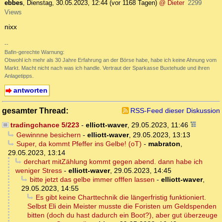
ebbes
,
Dienstag, 30.05.2023, 12:44
(vor 1168 Tagen)
@ Dieter
2299
Views
nixx
--
Bafin-gerechte Warnung:
Obwohl ich mehr als 30 Jahre Erfahrung an der Börse habe, habe ich keine Ahnung vom
Markt. Macht nicht nach was ich handle. Vertraut der Sparkasse Buxtehude und ihren
Anlagetipps.
antworten
gesamter Thread:
RSS-Feed dieser Diskussion
tradingchance 5/223
-
elliott-waver
,
29.05.2023, 11:46
Gewinnne besichern
-
elliott-waver
,
29.05.2023, 13:13
Super, da kommt Pfeffer ins Gelbe! (oT)
-
mabraton
,
29.05.2023, 13:14
derchart mitZählung kommt gegen abend. dann habe ich
weniger Stress
-
elliott-waver
,
29.05.2023, 14:45
bitte jetzt das gelbe immer offfen lassen
-
elliott-waver
,
29.05.2023, 14:55
Es gibt keine Charttechnik die längerfristig funktioniert.
Selbst Eli dein Meister musste die Foristen um Geldspenden
bitten (doch du hast dadurch ein Boot?), aber gut überzeuge