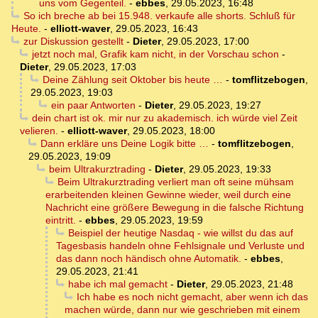
uns vom Gegenteil.
-
ebbes
,
29.05.2023, 16:48
So ich breche ab bei 15.948. verkaufe alle shorts. Schluß für
Heute.
-
elliott-waver
,
29.05.2023, 16:43
zur Diskussion gestellt
-
Dieter
,
29.05.2023, 17:00
jetzt noch mal, Grafik kam nicht, in der Vorschau schon
-
Dieter
,
29.05.2023, 17:03
Deine Zählung seit Oktober bis heute …
-
tomflitzebogen
,
29.05.2023, 19:03
ein paar Antworten
-
Dieter
,
29.05.2023, 19:27
dein chart ist ok. mir nur zu akademisch. ich würde viel Zeit
velieren.
-
elliott-waver
,
29.05.2023, 18:00
Dann erkläre uns Deine Logik bitte …
-
tomflitzebogen
,
29.05.2023, 19:09
beim Ultrakurztrading
-
Dieter
,
29.05.2023, 19:33
Beim Ultrakurztrading verliert man oft seine mühsam
erarbeitenden kleinen Gewinne wieder, weil durch eine
Nachricht eine größere Bewegung in die falsche Richtung
eintritt.
-
ebbes
,
29.05.2023, 19:59
Beispiel der heutige Nasdaq - wie willst du das auf
Tagesbasis handeln ohne Fehlsignale und Verluste und
das dann noch händisch ohne Automatik.
-
ebbes
,
29.05.2023, 21:41
habe ich mal gemacht
-
Dieter
,
29.05.2023, 21:48
Ich habe es noch nicht gemacht, aber wenn ich das
machen würde, dann nur wie geschrieben mit einem