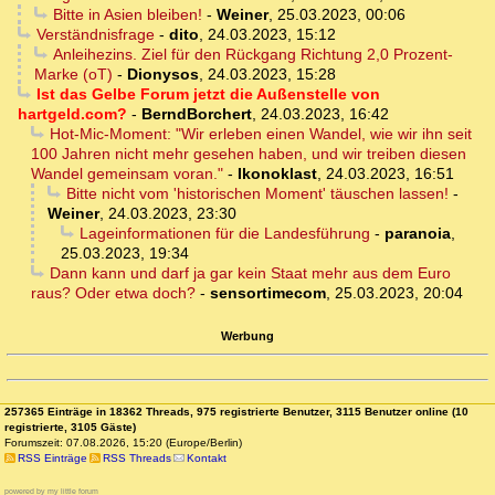
Bitte in Asien bleiben!
-
Weiner
,
25.03.2023, 00:06
Verständnisfrage
-
dito
,
24.03.2023, 15:12
Anleihezins. Ziel für den Rückgang Richtung 2,0 Prozent-
Marke (oT)
-
Dionysos
,
24.03.2023, 15:28
Ist das Gelbe Forum jetzt die Außenstelle von
hartgeld.com?
-
BerndBorchert
,
24.03.2023, 16:42
Hot-Mic-Moment: "Wir erleben einen Wandel, wie wir ihn seit
100 Jahren nicht mehr gesehen haben, und wir treiben diesen
Wandel gemeinsam voran."
-
Ikonoklast
,
24.03.2023, 16:51
Bitte nicht vom 'historischen Moment' täuschen lassen!
-
Weiner
,
24.03.2023, 23:30
Lageinformationen für die Landesführung
-
paranoia
,
25.03.2023, 19:34
Dann kann und darf ja gar kein Staat mehr aus dem Euro
raus? Oder etwa doch?
-
sensortimecom
,
25.03.2023, 20:04
Werbung
257365 Einträge in 18362 Threads, 975 registrierte Benutzer, 3115 Benutzer online (10
registrierte, 3105 Gäste)
Forumszeit: 07.08.2026, 15:20 (Europe/Berlin)
RSS Einträge
RSS Threads
Kontakt
powered by my little forum