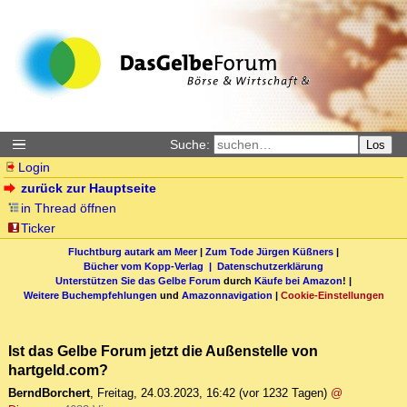
Suche:
Los
Login
zurück zur Hauptseite
in Thread öffnen
Ticker
Fluchtburg autark am Meer
|
Zum Tode Jürgen Küßners
|
Bücher vom Kopp-Verlag |
Datenschutzerklärung
Unterstützen Sie das Gelbe Forum
durch
Käufe bei Amazon
! |
Weitere Buchempfehlungen
und
Amazonnavigation
|
Cookie-Einstellungen
Ist das Gelbe Forum jetzt die Außenstelle von
hartgeld.com?
BerndBorchert
,
Freitag, 24.03.2023, 16:42
(vor 1232 Tagen)
@