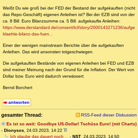
Weißt Du wie groß bei der FED der Bestand der aufgekauften (nicht
das Repo-Geschäft) eigenen Anleihen ist? Bei der EZB sind von der
ca. 8 Bill. Euro Bilanzsumme ca. 5 Bill. aufgekaufte Anleihen:
https://www.derstandard.de/consent/tcf/story/2000143271236/aufge
blaehte-bilanz-das-fuen...
Einer der wenigen mainstream Berichte über die aufgekauften
Anleihen. Das wird ansonsten totgeschwiegen.
Die aufgekauften Bestände von eigenen Anleihen bei FED und EZB
sind meiner Meinung nach der Grund für die Inflation: Der Wert von
Dollar bzw. Euro wird dadurch verwässert.
Bernd Borchert
antworten
gesamter Thread:
RSS-Feed dieser Diskussion
Es ist so weit: Goodbye US-Dollar! Tschüss Euro! (mit Charts)
-
Dionysos
,
24.03.2023, 14:22
Ich glaube das dauert noch ...
-
NST
,
24.03.2023, 14:50