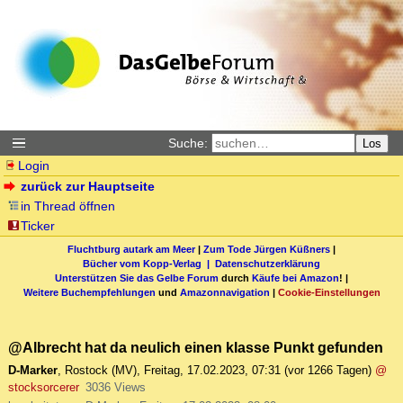
Suche:
Los
Login
zurück zur Hauptseite
in Thread öffnen
Ticker
Fluchtburg autark am Meer
|
Zum Tode Jürgen Küßners
|
Bücher vom Kopp-Verlag |
Datenschutzerklärung
Unterstützen Sie das Gelbe Forum
durch
Käufe bei Amazon
! |
Weitere Buchempfehlungen
und
Amazonnavigation
|
Cookie-Einstellungen
@Albrecht hat da neulich einen klasse Punkt gefunden
D-Marker
,
Rostock (MV)
,
Freitag, 17.02.2023, 07:31
(vor 1266 Tagen)
@
stocksorcerer
3036 Views