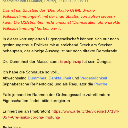
bearbeitet von D-Marker, Freitag, 17.02.2023, 08:00
Das ist ein Baustein der "Demokratie OHNE direkte
Volksabstimmungen", mit der man Staaten von außen steuern
kann. Die USA bomben nicht umsonst "Demokratien ohne direkte
Volksabstimmung" herbei. o.w.T.
In dieser korrumpierten Lügengesellschaft können sich nur noch
gesinnungstreue Politiker mit ausreichend Dreck am Stecken
behaupten, der einzige Ausweg ist nur noch direkte Demokratie.
Die Dummheit der Masse samt
Erpelprinzip
tut sein Übriges.
Ich habe die Schnauze so voll…
Abwechselnd
Dummheit
,
Denkfaulheit
und
Vergesslichkeit
(alphabetische Reihenfolge) und als Regulator die
Psyche
.
Falls jemand im Rahmen der Ordnungssuche zutreffendere
Eigenschaften findet, bitte korrigieren.
Erinnert sei an (mabraton)
https://www.arte.tv/de/videos/107194-
057-A/re-risiko-corona-impfung/
Es ist klar: