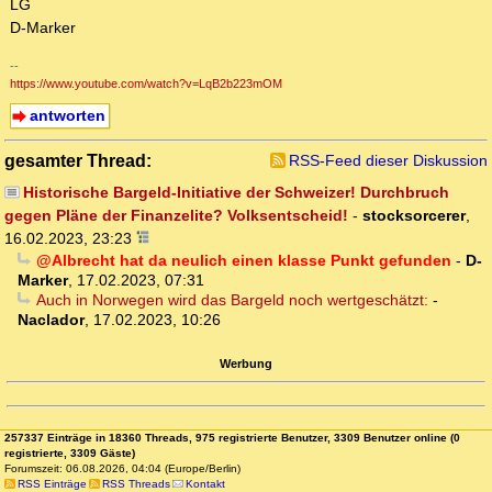
LG
D-Marker
--
https://www.youtube.com/watch?v=LqB2b223mOM
antworten
gesamter Thread:
RSS-Feed dieser Diskussion
Historische Bargeld-Initiative der Schweizer! Durchbruch
gegen Pläne der Finanzelite? Volksentscheid!
-
stocksorcerer
,
16.02.2023, 23:23
@Albrecht hat da neulich einen klasse Punkt gefunden
-
D-
Marker
,
17.02.2023, 07:31
Auch in Norwegen wird das Bargeld noch wertgeschätzt:
-
Naclador
,
17.02.2023, 10:26
Werbung
257337 Einträge in 18360 Threads, 975 registrierte Benutzer, 3309 Benutzer online (0
registrierte, 3309 Gäste)
Forumszeit: 06.08.2026, 04:04 (Europe/Berlin)
RSS Einträge
RSS Threads
Kontakt