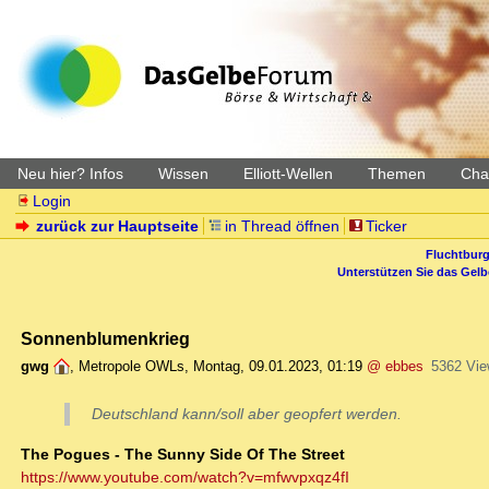
Neu hier? Infos
Wissen
Elliott-Wellen
Themen
Char
Login
zurück zur Hauptseite
in Thread öffnen
Ticker
Fluchtburg
Unterstützen Sie das Gel
Sonnenblumenkrieg
gwg
,
Metropole OWLs
,
Montag, 09.01.2023, 01:19
@ ebbes
5362 Vi
Deutschland kann/soll aber geopfert werden.
The Pogues - The Sunny Side Of The Street
https://www.youtube.com/watch?v=mfwvpxqz4fI