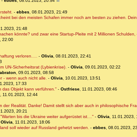
-
ebbes
,
08.01.2023, 20:54
rsteht.
-
ebbes
,
08.01.2023, 21:49
 Scheint bei den meisten Schafen immer noch am besten zu ziehen. Dei
01.2023, 21:48
 machen könnte? und zwar eine Startup-Pleite mit 2 Millionen Schulden, 
, 22:00
aftung verloren.....
-
Olivia
,
08.01.2023, 22:41
3
m UN-Sicherheitsrat (Lybienkrise).
-
Olivia
,
09.01.2023, 02:22
abraton
,
09.01.2023, 08:58
r - wenn auch nicht alle.
-
Olivia
,
10.01.2023, 13:51
1.2023, 17:33
n das Objekt kann verführen."
-
Ostfriese
,
11.01.2023, 08:46
,
11.01.2023, 12:44
 der Realität. Danke! Damit stellt sich aber auch in philosophische Frag
01.2023, 20:21
 "Warten bis die Ukraine weiter aufgerüstet ist...."
-
Olivia
,
11.01.2023, 
-
Olivia
,
11.01.2023, 18:06
land soll wieder auf Russland gehetzt werden.
-
ebbes
,
08.01.2023, 2