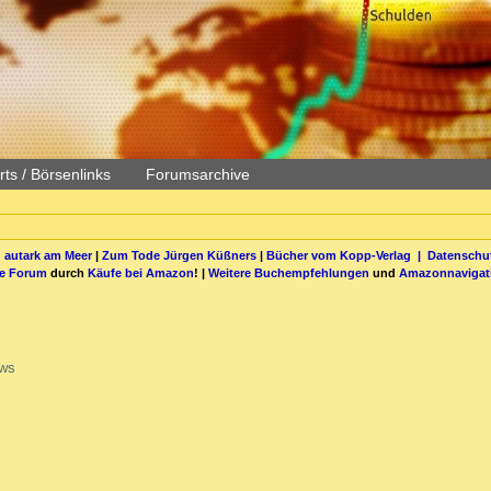
ts / Börsenlinks
Forumsarchive
 autark am Meer
|
Zum Tode Jürgen Küßners
|
Bücher vom Kopp-Verlag |
Datenschut
be Forum
durch
Käufe bei Amazon
! |
Weitere Buchempfehlungen
und
Amazonnavigat
ews