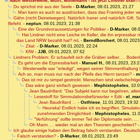
Nach Westerwelle, Wulff, Möllemann - ist jetzt Lindner dran?!
Du sprichst mir aus der Seele
-
D-Marker
,
08.01.2023, 21:27
Man kann es auch so ausdrücken, dass das Framing jeder ve
Gähn (nicht Deinetwegen): Natürlich Iraner und natürlich Gift.
Befehl.
-
neptun
,
08.01.2023, 21:38
Eine der Grundvoraussetzungen für Politiker
-
D-Marker
,
08.
Hat Lindner nicht eine Leiche im Keller, die ihn erpressbar
das Land NRW bezahlt hat? mL
-
BerndBorchert
,
08.01.2023
Zitat:
-
D-Marker
,
08.01.2023, 22:24
KfW
-
JJB
,
09.01.2023, 07:52
Lindners Problem: Er schaufelt sich die Gräber selber..... Bodenh
Es geht um die Erpressbarkeit
-
Manuel H.
,
08.01.2023, 23:2
Westerwelle war "erledigt", wegen seiner Stimmenthaltung i
Ach so, man muss nur nach der Pfeife des Herrn tanzen?
-
m
Das ist mir zu simpel gestrickt. Menschen sind vielschichtige
Das wäre ganz einfach gewesen
-
Mephistopheles
,
10.0
Jean Baudrillard: "Das Subjekt kann nur begehren, allei
Lesestoff für Simmulationsbefürworter + Edit
-
el_mar
Jean Baudrillard …
-
Ostfriese
,
11.01.2023, 19:32
Heureka! Endlich habe ich es begriffen. Simulation
zunehmenden Dringlichkeit
-
Mephistopheles
,
11.
"Verführung" sollte immer Teil der Diplomatie sein......
Oh Mann..... wieder mal an den Theorien gescheitert?
Ich glaube einige haben den Beitrag falsch verstanden. Deutsch
Falsch verstanden?
-
D-Marker
,
08.01.2023, 23:49