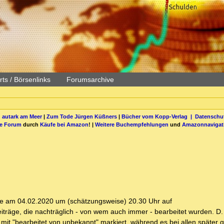
ts / Börsenlinks
Forumsarchive
 autark am Meer
|
Zum Tode Jürgen Küßners
|
Bücher vom Kopp-Verlag |
Datenschut
be Forum
durch
Käufe bei Amazon
! |
Weitere Buchempfehlungen
und
Amazonnavigat
are am 04.02.2020 um (schätzungsweise) 20.30 Uhr auf
 Beiträge, die nachträglich - von wem auch immer - bearbeitet wurden. D.
d mit "bearbeitet von unbekannt" markiert, während es bei allen später