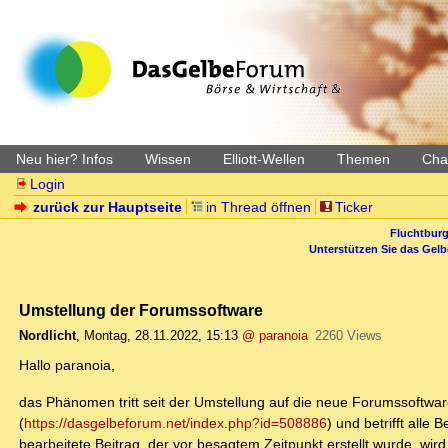
Neu hier? Infos
Wissen
Elliott-Wellen
Themen
Char
Login
zurück zur Hauptseite
in Thread öffnen
Ticker
Fluchtburg
Unterstützen Sie das Gel
Umstellung der Forumssoftware
Nordlicht
,
Montag, 28.11.2022, 15:13
@ paranoia
2260 Views
Hallo paranoia,
das Phänomen tritt seit der Umstellung auf die neue Forumssoftw
(
https://dasgelbeforum.net/index.php?id=508886
) und betrifft alle
bearbeitete Beitrag, der vor besagtem Zeitpunkt erstellt wurde, wir