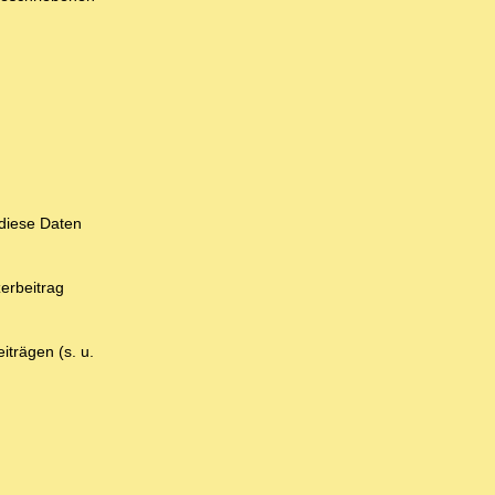
 diese Daten
zerbeitrag
trägen (s. u.