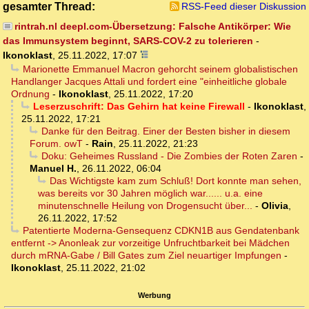
gesamter Thread:
RSS-Feed dieser Diskussion
rintrah.nl deepl.com-Übersetzung: Falsche Antikörper: Wie
das Immunsystem beginnt, SARS-COV-2 zu tolerieren
-
Ikonoklast
,
25.11.2022, 17:07
Marionette Emmanuel Macron gehorcht seinem globalistischen
Handlanger Jacques Attali und fordert eine "einheitliche globale
Ordnung
-
Ikonoklast
,
25.11.2022, 17:20
Leserzuschrift: Das Gehirn hat keine Firewall
-
Ikonoklast
,
25.11.2022, 17:21
Danke für den Beitrag. Einer der Besten bisher in diesem
Forum. owT
-
Rain
,
25.11.2022, 21:23
Doku: Geheimes Russland - Die Zombies der Roten Zaren
-
Manuel H.
,
26.11.2022, 06:04
Das Wichtigste kam zum Schluß! Dort konnte man sehen,
was bereits vor 30 Jahren möglich war...... u.a. eine
minutenschnelle Heilung von Drogensucht über...
-
Olivia
,
26.11.2022, 17:52
Patentierte Moderna-Gensequenz CDKN1B aus Gendatenbank
entfernt -> Anonleak zur vorzeitige Unfruchtbarkeit bei Mädchen
durch mRNA-Gabe / Bill Gates zum Ziel neuartiger Impfungen
-
Ikonoklast
,
25.11.2022, 21:02
Werbung