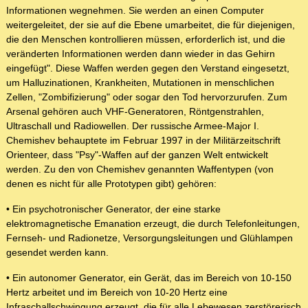
Informationen wegnehmen. Sie werden an einen Computer
weitergeleitet, der sie auf die Ebene umarbeitet, die für diejenigen,
die den Menschen kontrollieren müssen, erforderlich ist, und die
veränderten Informationen werden dann wieder in das Gehirn
eingefügt". Diese Waffen werden gegen den Verstand eingesetzt,
um Halluzinationen, Krankheiten, Mutationen in menschlichen
Zellen, "Zombifizierung" oder sogar den Tod hervorzurufen. Zum
Arsenal gehören auch VHF-Generatoren, Röntgenstrahlen,
Ultraschall und Radiowellen. Der russische Armee-Major I.
Chemishev behauptete im Februar 1997 in der Militärzeitschrift
Orienteer, dass "Psy"-Waffen auf der ganzen Welt entwickelt
werden. Zu den von Chemishev genannten Waffentypen (von
denen es nicht für alle Prototypen gibt) gehören:
• Ein psychotronischer Generator, der eine starke
elektromagnetische Emanation erzeugt, die durch Telefonleitungen,
Fernseh- und Radionetze, Versorgungsleitungen und Glühlampen
gesendet werden kann.
• Ein autonomer Generator, ein Gerät, das im Bereich von 10-150
Hertz arbeitet und im Bereich von 10-20 Hertz eine
Infraschallschwingung erzeugt, die für alle Lebewesen zerstörerisch