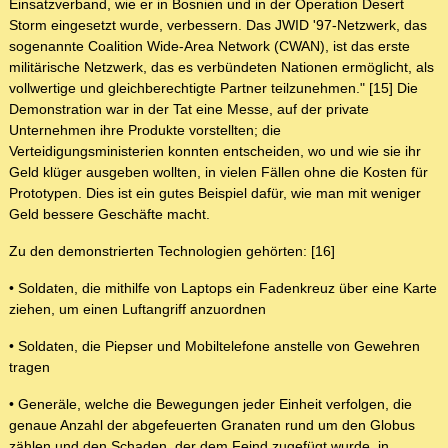
Einsatzverband, wie er in Bosnien und in der Operation Desert
Storm eingesetzt wurde, verbessern. Das JWID '97-Netzwerk, das
sogenannte Coalition Wide-Area Network (CWAN), ist das erste
militärische Netzwerk, das es verbündeten Nationen ermöglicht, als
vollwertige und gleichberechtigte Partner teilzunehmen." [15] Die
Demonstration war in der Tat eine Messe, auf der private
Unternehmen ihre Produkte vorstellten; die
Verteidigungsministerien konnten entscheiden, wo und wie sie ihr
Geld klüger ausgeben wollten, in vielen Fällen ohne die Kosten für
Prototypen. Dies ist ein gutes Beispiel dafür, wie man mit weniger
Geld bessere Geschäfte macht.
Zu den demonstrierten Technologien gehörten: [16]
• Soldaten, die mithilfe von Laptops ein Fadenkreuz über eine Karte
ziehen, um einen Luftangriff anzuordnen
• Soldaten, die Piepser und Mobiltelefone anstelle von Gewehren
tragen
• Generäle, welche die Bewegungen jeder Einheit verfolgen, die
genaue Anzahl der abgefeuerten Granaten rund um den Globus
zählen und den Schaden, der dem Feind zugefügt wurde, in