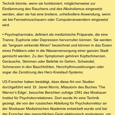
Technik könnte, wenn sie funktioniert, möglicherweise zur
Eindämmung des Rauchens und des Alkoholismus eingesetzt
werden, aber sie hat eine breitere, unheilvollere Anwendung, wenn
sie bei Fernsehzuschauern oder Computeranwendern eingesetzt
wird.
• Psychopharmaka, definiert als medizinische Präparate, die eine
Trance, Euphorie oder Depression hervorrufen können. Sie werden
als "langsam wirkende Minen" bezeichnet und können in das Essen
eines Politikers oder in die Wasserversorgung einer ganzen Stadt
gemischt werden. Zu den Symptomen gehören Kopfschmerzen,
Geräusche, Stimmen oder Befehle im Gehirn, Schwindel,
Schmerzen in den Bauchhöhlen, Herzrhythmusstörungen oder
sogar die Zerstörung des Herz-Kreislauf-Systems.
US-Forscher haben bestätigt, dass diese Art von Studien
durchgeführt wird. Dr. Janet Morris, Mitautorin des Buches 'The
Warrior's Edge', besuchte Berichten zufolge 1991 das Moskauer
Institut für Psychokorrelationen. Dort wurde ihr eine Technik
gezeigt, die von der russischen Abteilung für Psychokorrektur an
der Moskauer Medizinischen Akademie entwickelt wurde und bei
der Forscher den menschlichen Geist elektronisch analysieren, um