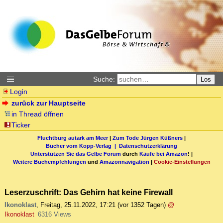
Suche:
Los
Login
zurück zur Hauptseite
in Thread öffnen
Ticker
Fluchtburg autark am Meer
|
Zum Tode Jürgen Küßners
|
Bücher vom Kopp-Verlag |
Datenschutzerklärung
Unterstützen Sie das Gelbe Forum
durch
Käufe bei Amazon
! |
Weitere Buchempfehlungen
und
Amazonnavigation
|
Cookie-Einstellungen
Leserzuschrift: Das Gehirn hat keine Firewall
Ikonoklast
,
Freitag, 25.11.2022, 17:21
(vor 1352 Tagen)
@
Ikonoklast
6316 Views