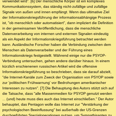
verwendet wird". [6] Der menschliche Körper ist ein komplexes
Kommunikationssystem, das ständig nicht-zufällige und zufällige
Signale von außen und innen empfängt. Wenn das ultimative Ziel
der Informationskriegsführung der informationsabhängige Prozess
ist, "ob menschlich oder automatisiert", dann impliziert die Definition
in der gemeinsamen Veröffentlichung, dass die menschliche
Datenverarbeitung von internen und externen Signalen eindeutig
als ein Aspekt der Informationskriegsführung betrachtet werden
kann. Ausländische Forscher haben die Verbindung zwischen dem
Menschen als Datenverarbeiter und der Führung eines
Informationskriegs festgestellt. Während einige nur die PSYOP-
Verbindung untersuchen, gehen andere darüber hinaus. In einem
kürzlich erschienenen russischen Artikel wird die offensive
Informationskriegsführung so beschrieben, dass sie darauf abzielt,
"die Internet-Kanäle zum Zweck der Organisation von PSYOP sowie
zur 'politischen Frühwarnung' vor Bedrohungen amerikanischer
Interessen zu nutzen". [7] Die Behauptung des Autors stützt sich auf
die Tatsache, dass "alle Massenmedien für PSYOP genutzt werden
... (und) heute muss dies auch das Internet einschließen." Der Autor
behauptet, das Pentagon wolle das Internet zur "Verstärkung der
psychologischen Beeinflussung" bei außerhalb der US-Grenzen
durchgeführten Spezialoperationen nutzen, um Sympathisanten zu