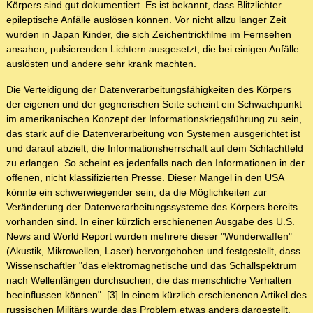
Körpers sind gut dokumentiert. Es ist bekannt, dass Blitzlichter
epileptische Anfälle auslösen können. Vor nicht allzu langer Zeit
wurden in Japan Kinder, die sich Zeichentrickfilme im Fernsehen
ansahen, pulsierenden Lichtern ausgesetzt, die bei einigen Anfälle
auslösten und andere sehr krank machten.
Die Verteidigung der Datenverarbeitungsfähigkeiten des Körpers
der eigenen und der gegnerischen Seite scheint ein Schwachpunkt
im amerikanischen Konzept der Informationskriegsführung zu sein,
das stark auf die Datenverarbeitung von Systemen ausgerichtet ist
und darauf abzielt, die Informationsherrschaft auf dem Schlachtfeld
zu erlangen. So scheint es jedenfalls nach den Informationen in der
offenen, nicht klassifizierten Presse. Dieser Mangel in den USA
könnte ein schwerwiegender sein, da die Möglichkeiten zur
Veränderung der Datenverarbeitungssysteme des Körpers bereits
vorhanden sind. In einer kürzlich erschienenen Ausgabe des U.S.
News and World Report wurden mehrere dieser "Wunderwaffen"
(Akustik, Mikrowellen, Laser) hervorgehoben und festgestellt, dass
Wissenschaftler "das elektromagnetische und das Schallspektrum
nach Wellenlängen durchsuchen, die das menschliche Verhalten
beeinflussen können". [3] In einem kürzlich erschienenen Artikel des
russischen Militärs wurde das Problem etwas anders dargestellt,