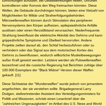
Einrichtungen schützen, bei Geiselbefreiungen helfen, Unruhen
kontrollieren oder Konvois den Weg freimachen könnten. Diese
Wellen, die Gebäude durchdringen können, bieten eine Vielzahl von
Möglichkeiten für Militär und Strafverfolgungsbehörden.
Mikrowellenwaffen können durch Stimulation des peripheren
Nervensystems den Körper aufheizen, epilepsieähnliche Anfälle
auslösen oder einen Herzstillstand verursachen. Niederfrequente
Strahlung beeinflusst die elektrische Aktivität des Gehirns und kann
grippeähnliche Symptome und Übelkeit hervorrufen. Andere
Projekte zielten darauf ab, den Schlaf herbeizuführen oder zu
verhindern oder das Signal aus dem motorischen Kortex des
Gehirns zu beeinflussen, wodurch willkürliche Muskelbewegungen
außer Kraft gesetzt werden. Letztere werden als Pulswellenwaffen
bezeichnet und die russische Regierung hat Berichten zufolge über
100.000 Exemplare der "Black Widow"-Version dieser Waffen
gekauft. [11]
Diese Sichtweise der "Wunderwaffen" wurde jedoch von jemandem
angefochten, der sie verstehen sollte. Brigadegeneral Larry
Dodgen, stellvertretender Assistent des Verteidigungsministers für
Politik und Missionen, schrieb einen Leserbrief über die
"zahlreichen Ungenauigkeiten" im Artikel des U.S. News and World