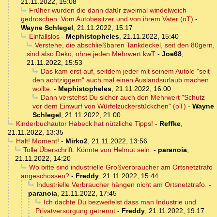
21.11.2022, 15:08
Früher wurden die dann dafür zweimal windelweich
gedroschen: Vom Autobesitzer und von ihrem Vater (oT)
-
Wayne Schlegel
,
21.11.2022, 15:17
Einfallslos
-
Mephistopheles
,
21.11.2022, 15:40
Verstehe, die abschließbaren Tankdeckel, seit den 80gern,
sind also Deko, ohne jeden Mehrwert kwT
-
Joe68
,
21.11.2022, 15:53
Das kam erst auf, seitdem jeder mit seinem Autole "seit
den achtziggern" auch mal einen Auslandsurlaub machen
wollte.
-
Mephistopheles
,
21.11.2022, 16:00
Dann verstehst Du sicher auch den Mehrwert "Schutz
vor dem Einwurf von Würfelzuckerstückchen" (oT)
-
Wayne
Schlegel
,
21.11.2022, 21:00
Kinderbuchautor Habeck hat nützliche Tipps!
-
Reffke
,
21.11.2022, 13:35
Halt! Moment!
-
Mirko2
,
21.11.2022, 13:56
Tolle Überschrift. Könnte von Helmut sein.
-
paranoia
,
21.11.2022, 14:20
Wo bitte sind industrielle Großverbraucher am Ortsnetztrafo
angeschossen?
-
Freddy
,
21.11.2022, 15:44
Industrielle Verbraucher hängen nicht am Ortsnetztrafo.
-
paranoia
,
21.11.2022, 17:45
Ich dachte Du bezweifelst dass man Industrie und
Privatversorgung getrennt
-
Freddy
,
21.11.2022, 19:17