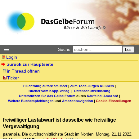
Suche:
Los
Login
zurück zur Hauptseite
in Thread öffnen
Ticker
Fluchtburg autark am Meer
|
Zum Tode Jürgen Küßners
|
Bücher vom Kopp-Verlag |
Datenschutzerklärung
Unterstützen Sie das Gelbe Forum
durch
Käufe bei Amazon
! |
Weitere Buchempfehlungen
und
Amazonnavigation
|
Cookie-Einstellungen
freiwilliger Lastabwurf ist dasselbe wie freiwillige
Vergewaltigung
paranoia
,
Die durchschnittlichste Stadt im Norden
,
Montag, 21.11.2022,