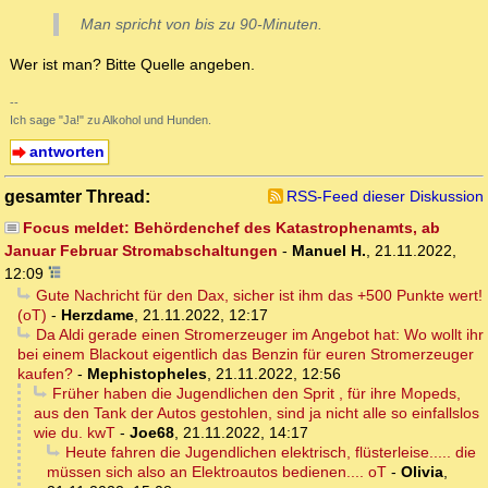
Man spricht von bis zu 90-Minuten.
Wer ist man? Bitte Quelle angeben.
--
Ich sage "Ja!" zu Alkohol und Hunden.
antworten
gesamter Thread:
RSS-Feed dieser Diskussion
Focus meldet: Behördenchef des Katastrophenamts, ab
Januar Februar Stromabschaltungen
-
Manuel H.
,
21.11.2022,
12:09
Gute Nachricht für den Dax, sicher ist ihm das +500 Punkte wert!
(oT)
-
Herzdame
,
21.11.2022, 12:17
Da Aldi gerade einen Stromerzeuger im Angebot hat: Wo wollt ihr
bei einem Blackout eigentlich das Benzin für euren Stromerzeuger
kaufen?
-
Mephistopheles
,
21.11.2022, 12:56
Früher haben die Jugendlichen den Sprit , für ihre Mopeds,
aus den Tank der Autos gestohlen, sind ja nicht alle so einfallslos
wie du. kwT
-
Joe68
,
21.11.2022, 14:17
Heute fahren die Jugendlichen elektrisch, flüsterleise..... die
müssen sich also an Elektroautos bedienen.... oT
-
Olivia
,