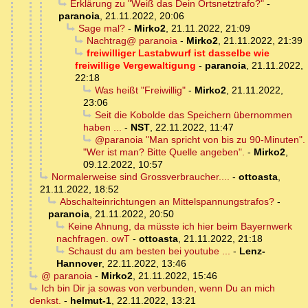
Erklärung zu "Weiß das Dein Ortsnetztrafo?"
-
paranoia
,
21.11.2022, 20:06
Sage mal?
-
Mirko2
,
21.11.2022, 21:09
Nachtrag@ paranoia
-
Mirko2
,
21.11.2022, 21:39
freiwilliger Lastabwurf ist dasselbe wie
freiwillige Vergewaltigung
-
paranoia
,
21.11.2022,
22:18
Was heißt "Freiwillig"
-
Mirko2
,
21.11.2022,
23:06
Seit die Kobolde das Speichern übernommen
haben ...
-
NST
,
22.11.2022, 11:47
@paranoia "Man spricht von bis zu 90-Minuten".
"Wer ist man? Bitte Quelle angeben".
-
Mirko2
,
09.12.2022, 10:57
Normalerweise sind Grossverbraucher....
-
ottoasta
,
21.11.2022, 18:52
Abschalteinrichtungen an Mittelspannungstrafos?
-
paranoia
,
21.11.2022, 20:50
Keine Ahnung, da müsste ich hier beim Bayernwerk
nachfragen. owT
-
ottoasta
,
21.11.2022, 21:18
Schaust du am besten bei youtube ...
-
Lenz-
Hannover
,
22.11.2022, 13:46
@ paranoia
-
Mirko2
,
21.11.2022, 15:46
Ich bin Dir ja sowas von verbunden, wenn Du an mich
denkst.
-
helmut-1
,
22.11.2022, 13:21