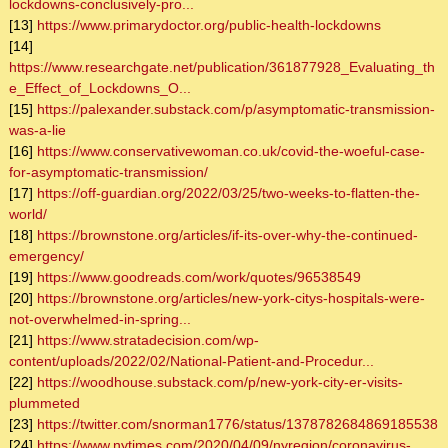
lockdowns-conclusively-pro...
[13]
https://www.primarydoctor.org/public-health-lockdowns
[14]
https://www.researchgate.net/publication/361877928_Evaluating_th
e_Effect_of_Lockdowns_O...
[15]
https://palexander.substack.com/p/asymptomatic-transmission-
was-a-lie
[16]
https://www.conservativewoman.co.uk/covid-the-woeful-case-
for-asymptomatic-transmission/
[17]
https://off-guardian.org/2022/03/25/two-weeks-to-flatten-the-
world/
[18]
https://brownstone.org/articles/if-its-over-why-the-continued-
emergency/
[19]
https://www.goodreads.com/work/quotes/96538549
[20]
https://brownstone.org/articles/new-york-citys-hospitals-were-
not-overwhelmed-in-spring...
[21]
https://www.stratadecision.com/wp-
content/uploads/2022/02/National-Patient-and-Procedur...
[22]
https://woodhouse.substack.com/p/new-york-city-er-visits-
plummeted
[23]
https://twitter.com/snorman1776/status/1378782684869185538
[24]
https://www.nytimes.com/2020/04/09/nyregion/coronavirus-