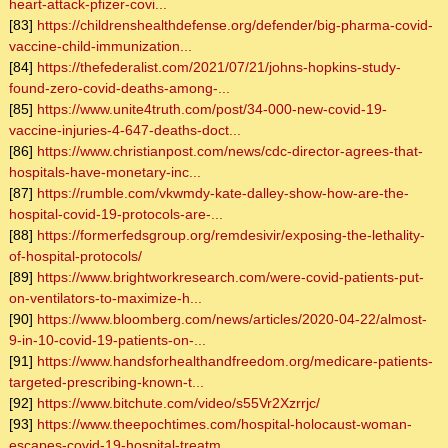
heart-attack-pfizer-covi...
[83]
https://childrenshealthdefense.org/defender/big-pharma-covid-
vaccine-child-immunization...
[84]
https://thefederalist.com/2021/07/21/johns-hopkins-study-
found-zero-covid-deaths-among-...
[85]
https://www.unite4truth.com/post/34-000-new-covid-19-
vaccine-injuries-4-647-deaths-doct...
[86]
https://www.christianpost.com/news/cdc-director-agrees-that-
hospitals-have-monetary-inc...
[87]
https://rumble.com/vkwmdy-kate-dalley-show-how-are-the-
hospital-covid-19-protocols-are-...
[88]
https://formerfedsgroup.org/remdesivir/exposing-the-lethality-
of-hospital-protocols/
[89]
https://www.brightworkresearch.com/were-covid-patients-put-
on-ventilators-to-maximize-h...
[90]
https://www.bloomberg.com/news/articles/2020-04-22/almost-
9-in-10-covid-19-patients-on-...
[91]
https://www.handsforhealthandfreedom.org/medicare-patients-
targeted-prescribing-known-t...
[92]
https://www.bitchute.com/video/s55Vr2Xzrrjc/
[93]
https://www.theepochtimes.com/hospital-holocaust-woman-
escapes-covid-19-hospital-treatm...