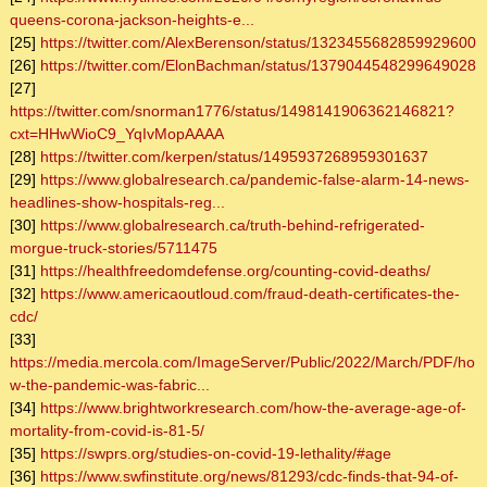
queens-corona-jackson-heights-e...
[25]
https://twitter.com/AlexBerenson/status/1323455682859929600
[26]
https://twitter.com/ElonBachman/status/1379044548299649028
[27]
https://twitter.com/snorman1776/status/1498141906362146821?
cxt=HHwWioC9_YqIvMopAAAA
[28]
https://twitter.com/kerpen/status/1495937268959301637
[29]
https://www.globalresearch.ca/pandemic-false-alarm-14-news-
headlines-show-hospitals-reg...
[30]
https://www.globalresearch.ca/truth-behind-refrigerated-
morgue-truck-stories/5711475
[31]
https://healthfreedomdefense.org/counting-covid-deaths/
[32]
https://www.americaoutloud.com/fraud-death-certificates-the-
cdc/
[33]
https://media.mercola.com/ImageServer/Public/2022/March/PDF/ho
w-the-pandemic-was-fabric...
[34]
https://www.brightworkresearch.com/how-the-average-age-of-
mortality-from-covid-is-81-5/
[35]
https://swprs.org/studies-on-covid-19-lethality/#age
[36]
https://www.swfinstitute.org/news/81293/cdc-finds-that-94-of-