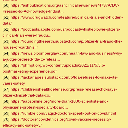
[60]
https://ashpublications.org/ashclinicalnews/news/4797/CDC-
Pressed-to-Acknowledge-Indust...
[61]
https://www.drugwatch.com/featured/clinical-trials-and-hidden-
data/
[62]
https://podcasts.apple.com/us/podcast/whistleblower-pfizers-
clinical-trials-were-fraudu...
[63]
https://roundingtheearth.substack.com/p/pfizer-trial-fraud-the-
house-of-cards?s=r
[64]
https://news.bloomberglaw.com/health-law-and-business/why-
a-judge-ordered-fda-to-releas...
[65]
https://phmpt.org/wp-content/uploads/2021/11/5.3.6-
postmarketing-experience.pdf
[66]
https://jackanapes.substack.com/p/fda-refuses-to-make-its-
vaers-safety
[67]
https://childrenshealthdefense.org/press-release/chd-says-
pfizer-clinical-trial-data-co...
[68]
https://aapsonline.org/more-than-1000-scientists-and-
physicians-protest-specialty-board...
[69]
https://rumble.com/vaqijd-doctors-speak-out-on-covid.html
[70]
https://doctors4covidethics.org/covid-vaccine-necessity-
efficacy-and-safety-3/