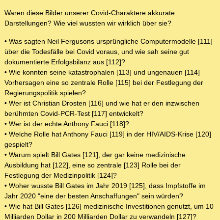
Waren diese Bilder unserer Covid-Charaktere akkurate
Darstellungen? Wie viel wussten wir wirklich über sie?
• Was sagten Neil Fergusons ursprüngliche Computermodelle [111]
über die Todesfälle bei Covid voraus, und wie sah seine gut
dokumentierte Erfolgsbilanz aus [112]?
• Wie konnten seine katastrophalen [113] und ungenauen [114]
Vorhersagen eine so zentrale Rolle [115] bei der Festlegung der
Regierungspolitik spielen?
• Wer ist Christian Drosten [116] und wie hat er den inzwischen
berühmten Covid-PCR-Test [117] entwickelt?
• Wer ist der echte Anthony Fauci [118]?
• Welche Rolle hat Anthony Fauci [119] in der HIV/AIDS-Krise [120]
gespielt?
• Warum spielt Bill Gates [121], der gar keine medizinische
Ausbildung hat [122], eine so zentrale [123] Rolle bei der
Festlegung der Medizinpolitik [124]?
• Woher wusste Bill Gates im Jahr 2019 [125], dass Impfstoffe im
Jahr 2020 "eine der besten Anschaffungen" sein würden?
• Wie hat Bill Gates [126] medizinische Investitionen genutzt, um 10
Milliarden Dollar in 200 Milliarden Dollar zu verwandeln [127]?