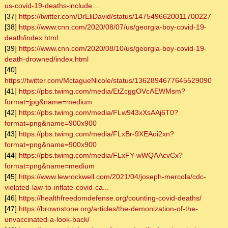
us-covid-19-deaths-include...
[37]
https://twitter.com/DrEliDavid/status/1475496620011700227
[38]
https://www.cnn.com/2020/08/07/us/georgia-boy-covid-19-
death/index.html
[39]
https://www.cnn.com/2020/08/10/us/georgia-boy-covid-19-
death-drowned/index.html
[40]
https://twitter.com/MctagueNicole/status/1362894677645529090
[41]
https://pbs.twimg.com/media/EtZcggOVcAEWMsm?
format=jpg&name=medium
[42]
https://pbs.twimg.com/media/FLw943xXsAAj6T0?
format=png&name=900x900
[43]
https://pbs.twimg.com/media/FLxBr-9XEAoi2xn?
format=png&name=900x900
[44]
https://pbs.twimg.com/media/FLxFY-wWQAAcvCx?
format=png&name=medium
[45]
https://www.lewrockwell.com/2021/04/joseph-mercola/cdc-
violated-law-to-inflate-covid-ca...
[46]
https://healthfreedomdefense.org/counting-covid-deaths/
[47]
https://brownstone.org/articles/the-demonization-of-the-
unvaccinated-a-look-back/