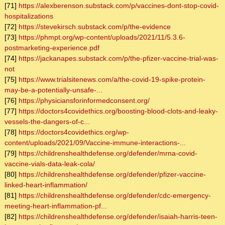
[71]
https://alexberenson.substack.com/p/vaccines-dont-stop-covid-
hospitalizations
[72]
https://stevekirsch.substack.com/p/the-evidence
[73]
https://phmpt.org/wp-content/uploads/2021/11/5.3.6-
postmarketing-experience.pdf
[74]
https://jackanapes.substack.com/p/the-pfizer-vaccine-trial-was-
not
[75]
https://www.trialsitenews.com/a/the-covid-19-spike-protein-
may-be-a-potentially-unsafe-...
[76]
https://physiciansforinformedconsent.org/
[77]
https://doctors4covidethics.org/boosting-blood-clots-and-leaky-
vessels-the-dangers-of-c...
[78]
https://doctors4covidethics.org/wp-
content/uploads/2021/09/Vaccine-immune-interactions-...
[79]
https://childrenshealthdefense.org/defender/mrna-covid-
vaccine-vials-data-leak-cola/
[80]
https://childrenshealthdefense.org/defender/pfizer-vaccine-
linked-heart-inflammation/
[81]
https://childrenshealthdefense.org/defender/cdc-emergency-
meeting-heart-inflammation-pf...
[82]
https://childrenshealthdefense.org/defender/isaiah-harris-teen-