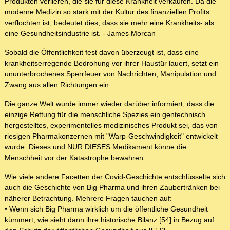
Produkten verlieren, die sie für diese Krankheit verkaufen. Da die
moderne Medizin so stark mit der Kultur des finanziellen Profits
verflochten ist, bedeutet dies, dass sie mehr eine Krankheits- als
eine Gesundheitsindustrie ist. - James Morcan
Sobald die Öffentlichkeit fest davon überzeugt ist, dass eine
krankheitserregende Bedrohung vor ihrer Haustür lauert, setzt ein
ununterbrochenes Sperrfeuer von Nachrichten, Manipulation und
Zwang aus allen Richtungen ein.
Die ganze Welt wurde immer wieder darüber informiert, dass die
einzige Rettung für die menschliche Spezies ein gentechnisch
hergestelltes, experimentelles medizinisches Produkt sei, das von
riesigen Pharmakonzernen mit "Warp-Geschwindigkeit" entwickelt
wurde. Dieses und NUR DIESES Medikament könne die
Menschheit vor der Katastrophe bewahren.
Wie viele andere Facetten der Covid-Geschichte entschlüsselte sich
auch die Geschichte von Big Pharma und ihren Zaubertränken bei
näherer Betrachtung. Mehrere Fragen tauchen auf:
• Wenn sich Big Pharma wirklich um die öffentliche Gesundheit
kümmert, wie sieht dann ihre historische Bilanz [54] in Bezug auf