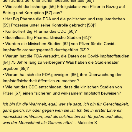
den Schutz der öffentlichen Gesundheit aus [55]?
• Wie sieht die bisherige [56] Erfolgsbilanz von Pfizer in Bezug auf
Betrug und Korruption [57] aus?
• Hat Big Pharma die FDA und die politischen und regulatorischen
[59] Prozesse unter seine Kontrolle gebracht [58]?
• Kontrolliert Big Pharma das CDC [60]?
• Beeinflusst Big Pharma klinische Studien [61]?
• Wurden die klinischen Studien [62] von Pfizer für die Covid-
Impfstoffe ordnungsgemäß durchgeführt [63]?
• Warum hat die FDA versucht, die Daten der Covid-Impfstoffstudien
[64] 75 Jahre lang zu verbergen? Was haben die Studiendaten
ergeben [65]?
• Warum hat sich die FDA geweigert [66], ihre Überwachung der
Impfstoffsicherheit öffentlich zu machen?
• Wie hat das CDC entschieden, dass die klinischen Studien von
Pfizer [67] einen "sicheren und wirksamen" Impfstoff beweisen?
Ich bin für die Wahrheit, egal, wer sie sagt. Ich bin für Gerechtigkeit,
ganz gleich, für oder gegen wen sie ist. Ich bin in erster Linie ein
menschliches Wesen, und als solches bin ich für jeden und alles,
was der Menschheit als Ganzes nützt.
- Malcolm X