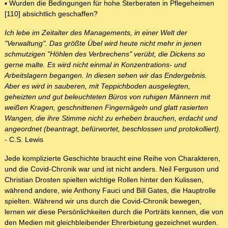
▪ Wurden die Bedingungen für hohe Sterberaten in Pflegeheimen
[110] absichtlich geschaffen?
Ich lebe im Zeitalter des Managements, in einer Welt der
"Verwaltung". Das größte Übel wird heute nicht mehr in jenen
schmutzigen "Höhlen des Verbrechens" verübt, die Dickens so
gerne malte. Es wird nicht einmal in Konzentrations- und
Arbeitslagern begangen. In diesen sehen wir das Endergebnis.
Aber es wird in sauberen, mit Teppichboden ausgelegten,
geheizten und gut beleuchteten Büros von ruhigen Männern mit
weißen Kragen, geschnittenen Fingernägeln und glatt rasierten
Wangen, die ihre Stimme nicht zu erheben brauchen, erdacht und
angeordnet (beantragt, befürwortet, beschlossen und protokolliert).
- C.S. Lewis
Jede komplizierte Geschichte braucht eine Reihe von Charakteren,
und die Covid-Chronik war und ist nicht anders. Neil Ferguson und
Christian Drosten spielten wichtige Rollen hinter den Kulissen,
während andere, wie Anthony Fauci und Bill Gates, die Hauptrolle
spielten. Während wir uns durch die Covid-Chronik bewegen,
lernen wir diese Persönlichkeiten durch die Porträts kennen, die von
den Medien mit gleichbleibender Ehrerbietung gezeichnet wurden.