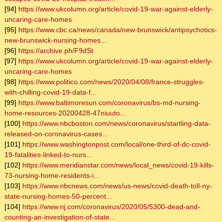
[94]
https://www.ukcolumn.org/article/covid-19-war-against-elderly-
uncaring-care-homes
[95]
https://www.cbc.ca/news/canada/new-brunswick/antipsychotics-
new-brunswick-nursing-homes...
[96]
https://archive.ph/F9dSt
[97]
https://www.ukcolumn.org/article/covid-19-war-against-elderly-
uncaring-care-homes
[98]
https://www.politico.com/news/2020/04/08/france-struggles-
with-chilling-covid-19-data-f...
[99]
https://www.baltimoresun.com/coronavirus/bs-md-nursing-
home-resources-20200428-47niuuto...
[100]
https://www.nbcboston.com/news/coronavirus/startling-data-
released-on-coronavirus-cases...
[101]
https://www.washingtonpost.com/local/one-third-of-dc-covid-
19-fatalities-linked-to-nurs...
[102]
https://www.meridianstar.com/news/local_news/covid-19-kills-
73-nursing-home-residents-i...
[103]
https://www.nbcnews.com/news/us-news/covid-death-toll-ny-
state-nursing-homes-50-percent...
[104]
https://www.nj.com/coronavirus/2020/05/5300-dead-and-
counting-an-investigation-of-state...