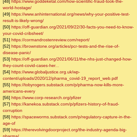
[48]
https://www.goddeketal.com/how-scientific-fraud-took-the-
world-hostage/
[49]
https://www.anhinternational.org/news/why-your-positive-test-
result-is-likely-wrong/
[50]
https://off-guardian.org/2021/09/22/30-facts-you-need-to-know-
your-covid-cribsheet/
[51]
https://cormandrostenreview.com/report/
[52]
https://brownstone.org/articles/pcr-tests-and-the-rise-of-
disease-panic/
[53]
https://off-guardian.org/2021/06/11/the-nhs-just-changed-how-
they-count-covid-cases-her...
[54]
https://www.globaljustice.org.uk/wp-
content/uploads/2020/12/pharma_covid-19_report_web.pdf
[55]
https://tobyrogers.substack.com/p/pharma-now-kills-more-
americans-every
[56]
https://www.corp-research.org/pfizer
[57]
https://kanekoa.substack.com/p/pfizers-history-of-fraud-
corruption
[58]
https://spaceworms.substack.com/p/regulatory-capture-in-the-
age-of
[59]
https://therevolvingdoorproject.org/the-industry-agenda-big-
pharma/