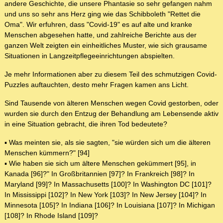
andere Geschichte, die unsere Phantasie so sehr gefangen nahm
und uns so sehr ans Herz ging wie das Schibboleth "Rettet die
Oma". Wir erfuhren, dass "Covid-19" es auf alte und kranke
Menschen abgesehen hatte, und zahlreiche Berichte aus der
ganzen Welt zeigten ein einheitliches Muster, wie sich grausame
Situationen in Langzeitpflegeeinrichtungen abspielten.
Je mehr Informationen aber zu diesem Teil des schmutzigen Covid-
Puzzles auftauchten, desto mehr Fragen kamen ans Licht.
Sind Tausende von älteren Menschen wegen Covid gestorben, oder
wurden sie durch den Entzug der Behandlung am Lebensende aktiv
in eine Situation gebracht, die ihren Tod bedeutete?
▪ Was meinten sie, als sie sagten, "sie würden sich um die älteren
Menschen kümmern?" [94]
▪ Wie haben sie sich um ältere Menschen gekümmert [95], in
Kanada [96]?" In Großbritannien [97]? In Frankreich [98]? In
Maryland [99]? In Massachusetts [100]? In Washington DC [101]?
In Mississippi [102]? In New York [103]? In New Jersey [104]? In
Minnesota [105]? In Indiana [106]? In Louisiana [107]? In Michigan
[108]? In Rhode Island [109]?