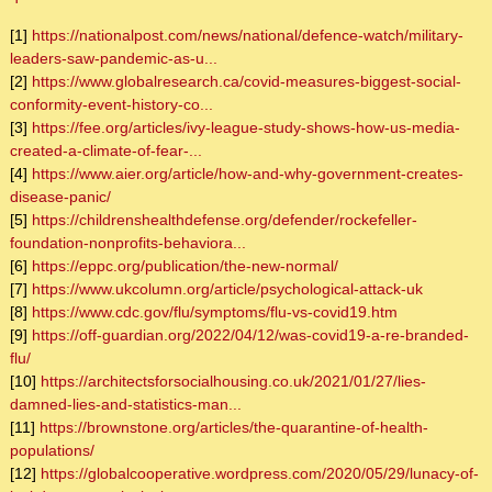
[1]
https://nationalpost.com/news/national/defence-watch/military-
leaders-saw-pandemic-as-u...
[2]
https://www.globalresearch.ca/covid-measures-biggest-social-
conformity-event-history-co...
[3]
https://fee.org/articles/ivy-league-study-shows-how-us-media-
created-a-climate-of-fear-...
[4]
https://www.aier.org/article/how-and-why-government-creates-
disease-panic/
[5]
https://childrenshealthdefense.org/defender/rockefeller-
foundation-nonprofits-behaviora...
[6]
https://eppc.org/publication/the-new-normal/
[7]
https://www.ukcolumn.org/article/psychological-attack-uk
[8]
https://www.cdc.gov/flu/symptoms/flu-vs-covid19.htm
[9]
https://off-guardian.org/2022/04/12/was-covid19-a-re-branded-
flu/
[10]
https://architectsforsocialhousing.co.uk/2021/01/27/lies-
damned-lies-and-statistics-man...
[11]
https://brownstone.org/articles/the-quarantine-of-health-
populations/
[12]
https://globalcooperative.wordpress.com/2020/05/29/lunacy-of-