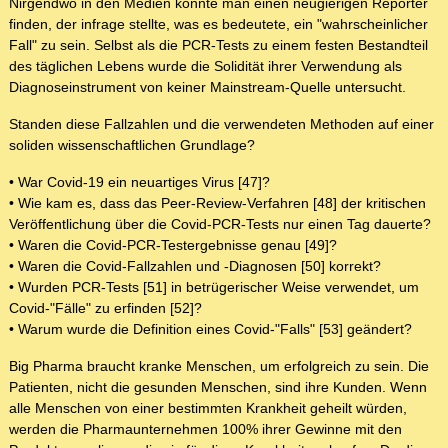
Nirgendwo in den Medien konnte man einen neugierigen Reporter
finden, der infrage stellte, was es bedeutete, ein "wahrscheinlicher
Fall" zu sein. Selbst als die PCR-Tests zu einem festen Bestandteil
des täglichen Lebens wurde die Solidität ihrer Verwendung als
Diagnoseinstrument von keiner Mainstream-Quelle untersucht.
Standen diese Fallzahlen und die verwendeten Methoden auf einer
soliden wissenschaftlichen Grundlage?
• War Covid-19 ein neuartiges Virus [47]?
• Wie kam es, dass das Peer-Review-Verfahren [48] der kritischen
Veröffentlichung über die Covid-PCR-Tests nur einen Tag dauerte?
• Waren die Covid-PCR-Testergebnisse genau [49]?
• Waren die Covid-Fallzahlen und -Diagnosen [50] korrekt?
• Wurden PCR-Tests [51] in betrügerischer Weise verwendet, um
Covid-"Fälle" zu erfinden [52]?
• Warum wurde die Definition eines Covid-"Falls" [53] geändert?
Big Pharma braucht kranke Menschen, um erfolgreich zu sein. Die
Patienten, nicht die gesunden Menschen, sind ihre Kunden. Wenn
alle Menschen von einer bestimmten Krankheit geheilt würden,
werden die Pharmaunternehmen 100% ihrer Gewinne mit den