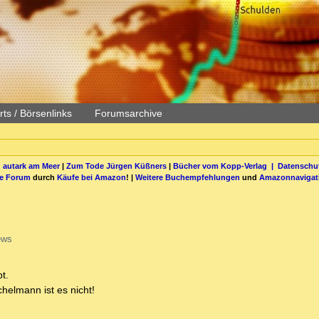
ts / Börsenlinks
Forumsarchive
 autark am Meer
|
Zum Tode Jürgen Küßners
|
Bücher vom Kopp-Verlag |
Datenschut
be Forum
durch
Käufe bei Amazon
! |
Weitere Buchempfehlungen
und
Amazonnavigat
ews
t.
chelmann ist es nicht!