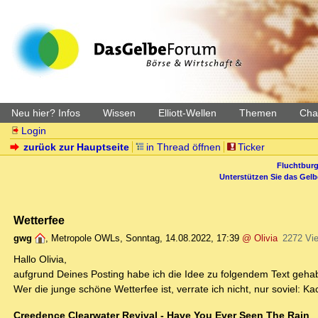
Neu hier? Infos
Wissen
Elliott-Wellen
Themen
Char
Login
zurück zur Hauptseite
in Thread öffnen
Ticker
Fluchtburg
Unterstützen Sie das Gel
Wetterfee
gwg
,
Metropole OWLs
,
Sonntag, 14.08.2022, 17:39
@ Olivia
2272 Vi
Hallo Olivia,
aufgrund Deines Posting habe ich die Idee zu folgendem Text gehab
Wer die junge schöne Wetterfee ist, verrate ich nicht, nur soviel: Ka
Creedence Clearwater Revival - Have You Ever Seen The Rain