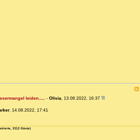
ssermangel leiden.....
-
Olivia
,
13.08.2022, 16:37
rker
,
14.08.2022, 17:41
strierte, 3112 Gäste)