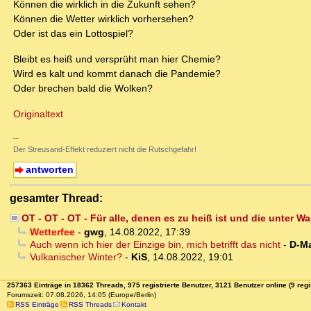
Können die wirklich in die Zukunft sehen?
Können die Wetter wirklich vorhersehen?
Oder ist das ein Lottospiel?
Bleibt es heiß und versprüht man hier Chemie?
Wird es kalt und kommt danach die Pandemie?
Oder brechen bald die Wolken?
Originaltext
--
Der Streusand-Effekt reduziert nicht die Rutschgefahr!
antworten
gesamter Thread:
OT - OT - OT - Für alle, denen es zu heiß ist und die unter Wa
Wetterfee
-
gwg
,
14.08.2022, 17:39
Auch wenn ich hier der Einzige bin, mich betrifft das nicht
-
D-Ma
Vulkanischer Winter?
-
KiS
,
14.08.2022, 19:01
257363 Einträge in 18362 Threads, 975 registrierte Benutzer, 3121 Benutzer online (9 regi
Forumszeit: 07.08.2026, 14:05 (Europe/Berlin)
RSS Einträge
RSS Threads
Kontakt