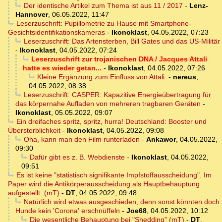
Der identische Artikel zum Thema ist aus 11 / 2017
-
Lenz-
Hannover
,
06.05.2022, 11:47
Leserzuschrift: Pupillometrie zu Hause mit Smartphone-
Gesichtsidentifikationskameras
-
Ikonoklast
,
04.05.2022, 07:23
Leserzuschrift: Das Artensterben, Bill Gates und das US-Militär
-
Ikonoklast
,
04.05.2022, 07:24
Leserzuschrift zur trojanischen DNA / Jacques Attali
hatte es wieder getan...
-
Ikonoklast
,
04.05.2022, 07:26
Kleine Ergänzung zum Einfluss von Attali.
-
nereus
,
04.05.2022, 08:38
Leserzuschrift: CASPER: Kapazitive Energieübertragung für
das körpernahe Aufladen von mehreren tragbaren Geräten
-
Ikonoklast
,
05.05.2022, 09:07
Ein dreifaches spritz, spritz, hurra! Deutschland: Booster und
Übersterblichkeit
-
Ikonoklast
,
04.05.2022, 09:08
Oha, kann man den Film runterladen
-
Ankawor
,
04.05.2022,
09:30
Dafür gibt es z. B. Webdienste
-
Ikonoklast
,
04.05.2022,
09:51
Es ist keine "statistisch signifikante Impfstoffausscheidung". Im
Paper wird die Antikörperausscheidung als Hauptbehauptung
aufgestellt. (mT)
-
DT
,
04.05.2022, 09:48
Natürlich wird etwas ausgeschieden, denn sonst könnten doch
Hunde kein 'Corona' erschnüffeln
-
Joe68
,
04.05.2022, 10:12
Die wesentliche Behauptung bei "Shedding" (mT)
-
DT
,