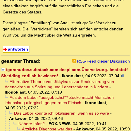
eines direkten Angriffs auf die menschlichen Freiheiten und die
Gesetze des Staates.
Diese jüngste "Enthüllung" von Attali ist mit großer Vorsicht zu
genießen. Die "Verrückten" bereiten sich auf den entscheidenden
Wurf vor, um die Macht über die Welt zu ergreifen.
antworten
gesamter Thread:
RSS-Feed dieser Diskussion
igorchudov.substack.com deepl.com-Übersetzung: Impfstoff
Shedding endlich bewiesen!
-
Ikonoklast
,
04.05.2022, 07:04
Alternative Theorie von Jikkyleaks zur Reaktivierung von
Adenoviren aus Spritzung und Leberschäden in Kindern
-
Ikonoklast
,
04.05.2022, 07:19
Aus dem Labor "ausgebüchst"? Zecke macht Menschen
lebenslang allergisch gegen rotes Fleisch
-
Ikonoklast
,
04.05.2022, 07:22
Das Labor könnte ich lokalisieren, wenn es so wäre
-
Ankawor
,
04.05.2022, 09:46
Nähere Infos?
-
FOX-NEWS
,
04.05.2022, 10:41
Ärztliche Diagnose war das
-
Ankawor
,
04.05.2022, 10:59