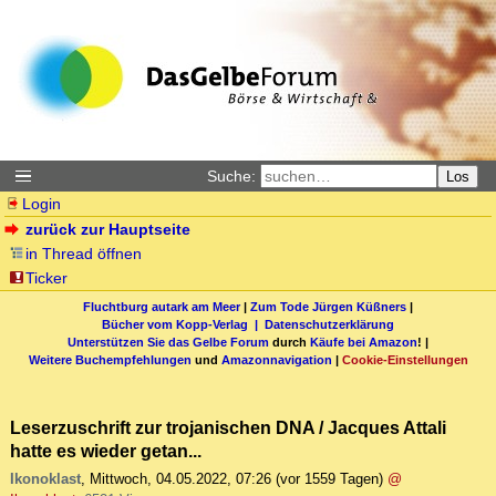
Suche:
Los
Login
zurück zur Hauptseite
in Thread öffnen
Ticker
Fluchtburg autark am Meer
|
Zum Tode Jürgen Küßners
|
Bücher vom Kopp-Verlag |
Datenschutzerklärung
Unterstützen Sie das Gelbe Forum
durch
Käufe bei Amazon
! |
Weitere Buchempfehlungen
und
Amazonnavigation
|
Cookie-Einstellungen
Leserzuschrift zur trojanischen DNA / Jacques Attali
hatte es wieder getan...
Ikonoklast
,
Mittwoch, 04.05.2022, 07:26
(vor 1559 Tagen)
@