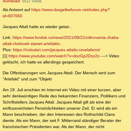
Ikonoklast
6521 Views
Als Antwort auf
https://www.dasgelbeforum.net/index.php?
id=607660
Jacques Attali hatte es wieder getan...
Link:
https://www.fondsk.ru/news/2021/08/21/otkrovenia-zhaka-
attali-chelovek-stanet-artefakto...
Plus:
https://nobulart.com/jacques-attalis-revelations/
[1]
https://www.youtube.com/watch?v=dozGp2Dsz2o
---> Video
gelöscht, ich hatte es allerdings gespeichert.
Die Offenbarungen von Jacques Attali: Der Mensch wird zum
"Artefakt" und zum "Objekt
Am 19. Juli erschien im Internet ein Video mit einer kurzen, aber
sehr denkwürdigen Rede des bekannten Finanziers, Politikers und
Schriftstellers Jacques Attali. Jacques Attali gilt als eine der
einflussreichsten Persönlichkeiten unserer Zeit. Er wird als ein
Mann beschrieben, der den Interessen des Rothschild-Clans
diente. Als ein Mann, der seit F. Mitterrand ständiger Berater der
französischen Präsidenten war. Als der Mann, der nicht