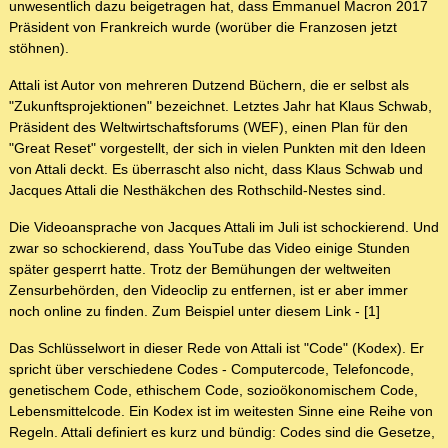
unwesentlich dazu beigetragen hat, dass Emmanuel Macron 2017
Präsident von Frankreich wurde (worüber die Franzosen jetzt
stöhnen).
Attali ist Autor von mehreren Dutzend Büchern, die er selbst als
"Zukunftsprojektionen" bezeichnet. Letztes Jahr hat Klaus Schwab,
Präsident des Weltwirtschaftsforums (WEF), einen Plan für den
"Great Reset" vorgestellt, der sich in vielen Punkten mit den Ideen
von Attali deckt. Es überrascht also nicht, dass Klaus Schwab und
Jacques Attali die Nesthäkchen des Rothschild-Nestes sind.
Die Videoansprache von Jacques Attali im Juli ist schockierend. Und
zwar so schockierend, dass YouTube das Video einige Stunden
später gesperrt hatte. Trotz der Bemühungen der weltweiten
Zensurbehörden, den Videoclip zu entfernen, ist er aber immer
noch online zu finden. Zum Beispiel unter diesem Link - [1]
Das Schlüsselwort in dieser Rede von Attali ist "Code" (Kodex). Er
spricht über verschiedene Codes - Computercode, Telefoncode,
genetischem Code, ethischem Code, sozioökonomischem Code,
Lebensmittelcode. Ein Kodex ist im weitesten Sinne eine Reihe von
Regeln. Attali definiert es kurz und bündig: Codes sind die Gesetze,