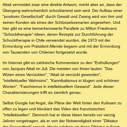
Attali vermeidet zwar eine direkte Antwort, merkt aber an, dass der
Übergang wahrscheinlich schockierend sein wird. Der Aufbau einer
"positiven Gesellschaft" durch Gewalt und Zwang wird von ihm und
seinen Kunden als eines der Schlüsselszenarien angesehen. Und
hier gibt es eine bemerkenswerte Parallele zu Milton Friedmans
"Schocktherapie"-Ideen, deren Rezepte zur Durchführung der
Schocktherapie in Chile verwendet wurden, die 1973 mit der
Ermordung von Präsident Allende begann und mit der Ermordung
von Tausenden von Chilenen fortgesetzt wurde.
Im Internet gibt es zahlreiche Kommentare zu den "Enthüllungen"
von Jacques Attali im Juli. Die meisten von ihnen lauten: "Das
Wüten eines Verrückten", "Attali ist verrückt geworden",
"intellektueller Wahnsinn", "Kannibalismus in klugen und schönen
Worten", "Faschismus in intellektuellem Gewand". Jede dieser
Charakterisierungen trifft es ziemlich genau.
Selbst Google hat Angst, die Pläne der Welt hinter den Kulissen zu
offen zu legen und blockiert das Video des französischen
"Intellektuellen". Dennoch hat er diese Ideen bereits vor vierzig
Jahren vorgetragen, als er von der Notwendigkeit einer "Diktatur
der Gesundheit" sprach. Heute erleben wir diese Diktatur in Form