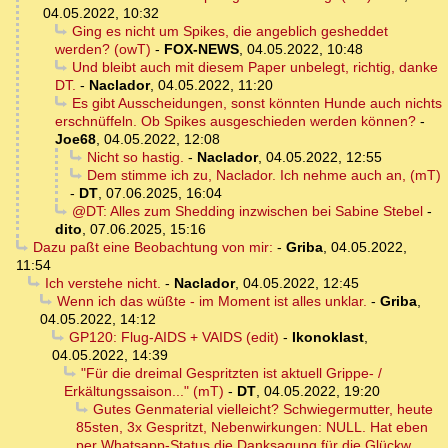
04.05.2022, 10:32
Ging es nicht um Spikes, die angeblich gesheddet
werden? (owT)
-
FOX-NEWS
,
04.05.2022, 10:48
Und bleibt auch mit diesem Paper unbelegt, richtig, danke
DT.
-
Naclador
,
04.05.2022, 11:20
Es gibt Ausscheidungen, sonst könnten Hunde auch nichts
erschnüffeln. Ob Spikes ausgeschieden werden können?
-
Joe68
,
04.05.2022, 12:08
Nicht so hastig.
-
Naclador
,
04.05.2022, 12:55
Dem stimme ich zu, Naclador. Ich nehme auch an, (mT)
-
DT
,
07.06.2025, 16:04
@DT: Alles zum Shedding inzwischen bei Sabine Stebel
-
dito
,
07.06.2025, 15:16
Dazu paßt eine Beobachtung von mir:
-
Griba
,
04.05.2022,
11:54
Ich verstehe nicht.
-
Naclador
,
04.05.2022, 12:45
Wenn ich das wüßte - im Moment ist alles unklar.
-
Griba
,
04.05.2022, 14:12
GP120: Flug-AIDS + VAIDS (edit)
-
Ikonoklast
,
04.05.2022, 14:39
"Für die dreimal Gespritzten ist aktuell Grippe- /
Erkältungssaison..." (mT)
-
DT
,
04.05.2022, 19:20
Gutes Genmaterial vielleicht? Schwiegermutter, heute
85sten, 3x Gespritzt, Nebenwirkungen: NULL. Hat eben
per Whatsapp-Status die Danksagung für die Glückw.