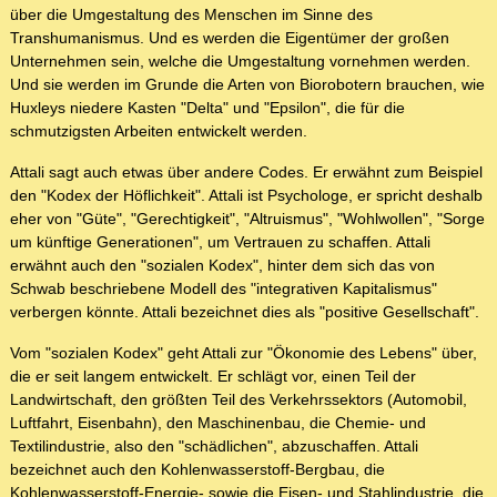
über die Umgestaltung des Menschen im Sinne des
Transhumanismus. Und es werden die Eigentümer der großen
Unternehmen sein, welche die Umgestaltung vornehmen werden.
Und sie werden im Grunde die Arten von Biorobotern brauchen, wie
Huxleys niedere Kasten "Delta" und "Epsilon", die für die
schmutzigsten Arbeiten entwickelt werden.
Attali sagt auch etwas über andere Codes. Er erwähnt zum Beispiel
den "Kodex der Höflichkeit". Attali ist Psychologe, er spricht deshalb
eher von "Güte", "Gerechtigkeit", "Altruismus", "Wohlwollen", "Sorge
um künftige Generationen", um Vertrauen zu schaffen. Attali
erwähnt auch den "sozialen Kodex", hinter dem sich das von
Schwab beschriebene Modell des "integrativen Kapitalismus"
verbergen könnte. Attali bezeichnet dies als "positive Gesellschaft".
Vom "sozialen Kodex" geht Attali zur "Ökonomie des Lebens" über,
die er seit langem entwickelt. Er schlägt vor, einen Teil der
Landwirtschaft, den größten Teil des Verkehrssektors (Automobil,
Luftfahrt, Eisenbahn), den Maschinenbau, die Chemie- und
Textilindustrie, also den "schädlichen", abzuschaffen. Attali
bezeichnet auch den Kohlenwasserstoff-Bergbau, die
Kohlenwasserstoff-Energie- sowie die Eisen- und Stahlindustrie, die