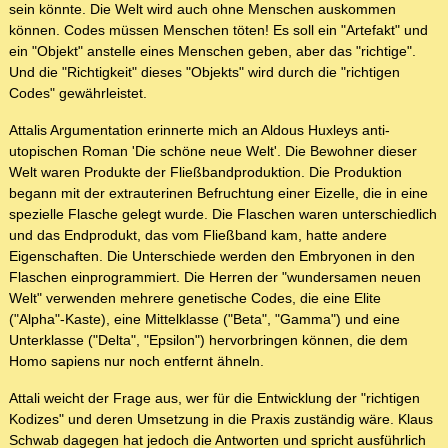
sein könnte. Die Welt wird auch ohne Menschen auskommen
können. Codes müssen Menschen töten! Es soll ein "Artefakt" und
ein "Objekt" anstelle eines Menschen geben, aber das "richtige".
Und die "Richtigkeit" dieses "Objekts" wird durch die "richtigen
Codes" gewährleistet.
Attalis Argumentation erinnerte mich an Aldous Huxleys anti-
utopischen Roman 'Die schöne neue Welt'. Die Bewohner dieser
Welt waren Produkte der Fließbandproduktion. Die Produktion
begann mit der extrauterinen Befruchtung einer Eizelle, die in eine
spezielle Flasche gelegt wurde. Die Flaschen waren unterschiedlich
und das Endprodukt, das vom Fließband kam, hatte andere
Eigenschaften. Die Unterschiede werden den Embryonen in den
Flaschen einprogrammiert. Die Herren der "wundersamen neuen
Welt" verwenden mehrere genetische Codes, die eine Elite
("Alpha"-Kaste), eine Mittelklasse ("Beta", "Gamma") und eine
Unterklasse ("Delta", "Epsilon") hervorbringen können, die dem
Homo sapiens nur noch entfernt ähneln.
Attali weicht der Frage aus, wer für die Entwicklung der "richtigen
Kodizes" und deren Umsetzung in die Praxis zuständig wäre. Klaus
Schwab dagegen hat jedoch die Antworten und spricht ausführlich