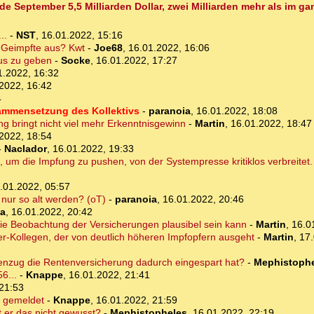
de September 5,5 Milliarden Dollar, zwei Milliarden mehr als im g
..
-
NST
,
16.01.2022, 15:16
ig Geimpfte aus? Kwt
-
Joe68
,
16.01.2022, 16:06
us zu geben
-
Socke
,
16.01.2022, 17:27
1.2022, 16:32
2022, 16:42
4
sammensetzung des Kollektivs
-
paranoia
,
16.01.2022, 18:08
ng bringt nicht viel mehr Erkenntnisgewinn
-
Martin
,
16.01.2022, 18:47
2022, 18:54
-
Naclador
,
16.01.2022, 19:33
, um die Impfung zu pushen, von der Systempresse kritiklos verbreitet
.01.2022, 05:57
nur so alt werden? (oT)
-
paranoia
,
16.01.2022, 20:46
ia
,
16.01.2022, 20:42
die Beobachtung der Versicherungen plausibel sein kann
-
Martin
,
16.0
r-Kollegen, der von deutlich höheren Impfopfern ausgeht
-
Martin
,
17.
genzug die Rentenversicherung dadurch eingespart hat?
-
Mephistoph
6...
-
Knappe
,
16.01.2022, 21:41
21:53
H gemeldet
-
Knappe
,
16.01.2022, 21:59
 er das nicht gewusst?
-
Mephistopheles
,
16.01.2022, 22:19