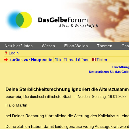
Neu hier? Infos
Wissen
Elliott-Wellen
Themen
Char
Login
zurück zur Hauptseite
in Thread öffnen
Ticker
Fluchtburg
Unterstützen Sie das Gel
Deine Sterblichkeitsrechnung ignoriert die Alterszusam
paranoia
,
Die durchschnittlichste Stadt im Norden
,
Sonntag, 16.01.2022,
Hallo Martin,
bei Deiner Rechnung führt alleine die Alterung des Kollektivs zu ei
Deine Zahlen haben damit leider genauso wenig Aussagekraft wie d