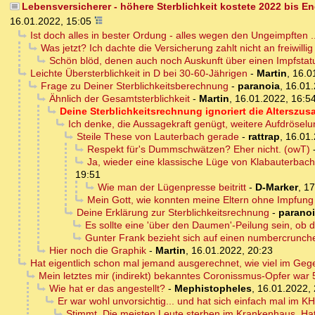
Lebensversicherer - höhere Sterblichkeit kostete 2022 bis En
16.01.2022, 15:05
Ist doch alles in bester Ordung - alles wegen den Ungeimpften ..
Was jetzt? Ich dachte die Versicherung zahlt nicht an freiwill
Schön blöd, denen auch noch Auskunft über einen Impfstat
Leichte Übersterblichkeit in D bei 30-60-Jährigen
-
Martin
,
16.0
Frage zu Deiner Sterblichkeitsberechnung
-
paranoia
,
16.01.
Ähnlich der Gesamtsterblichkeit
-
Martin
,
16.01.2022, 16:5
Deine Sterblichkeitsrechnung ignoriert die Alterszu
Ich denke, die Aussagekraft genügt, weitere Aufdröselu
Steile These von Lauterbach gerade
-
rattrap
,
16.01.
Respekt für's Dummschwätzen? Eher nicht. (owT)
Ja, wieder eine klassische Lüge von Klabauterbach
19:51
Wie man der Lügenpresse beitritt
-
D-Marker
,
17
Mein Gott, wie konnten meine Eltern ohne Impfung 
Deine Erklärung zur Sterblichkeitsrechnung
-
parano
Es sollte eine 'über den Daumen'-Peilung sein, ob 
Gunter Frank bezieht sich auf einen numbercrunche
Hier noch die Graphik
-
Martin
,
16.01.2022, 20:23
Hat eigentlich schon mal jemand ausgerechnet, wie viel im Ge
Mein letztes mir (indirekt) bekanntes Coronissmus-Opfer war 5
Wie hat er das angestellt?
-
Mephistopheles
,
16.01.2022, 
Er war wohl unvorsichtig... und hat sich einfach mal im K
Stimmt. Die meisten Leute sterben im Krankenhaus. Hat