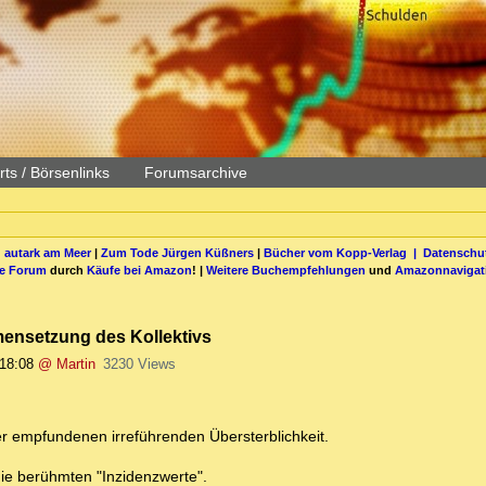
ts / Börsenlinks
Forumsarchive
 autark am Meer
|
Zum Tode Jürgen Küßners
|
Bücher vom Kopp-Verlag |
Datenschut
be Forum
durch
Käufe bei Amazon
! |
Weitere Buchempfehlungen
und
Amazonnavigat
mensetzung des Kollektivs
 18:08
@ Martin
3230 Views
ner empfundenen irreführenden Übersterblichkeit.
ie berühmten "Inzidenzwerte".