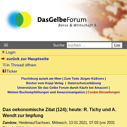
Suche:
Los
Login
zurück zur Hauptseite
in Thread öffnen
Ticker
Fluchtburg autark am Meer
|
Zum Tode Jürgen Küßners
|
Bücher vom Kopp-Verlag |
Datenschutzerklärung
Unterstützen Sie das Gelbe Forum
durch
Käufe bei Amazon
! |
Weitere Buchempfehlungen
und
Amazonnavigation
|
Cookie-Einstellungen
Das oekonomische Zitat (124); heute: R. Tichy und A.
Wendt zur Impfung
Zandow
,
Heidenau/Sachsen
,
Mittwoch, 13.01.2021, 07:03
(vor 2031