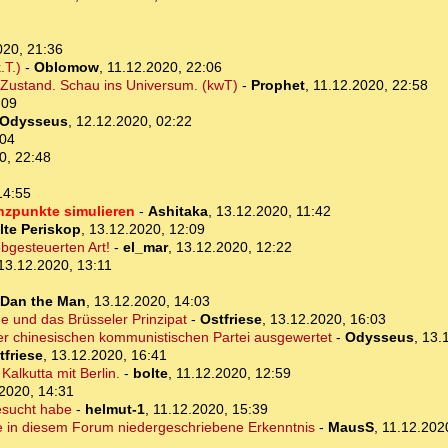
020, 21:36
.T.)
-
Oblomow
,
11.12.2020, 22:06
he Zustand. Schau ins Universum. (kwT)
-
Prophet
,
11.12.2020, 22:58
:09
Odysseus
,
12.12.2020, 02:22
:04
0, 22:48
14:55
nzpunkte simulieren
-
Ashitaka
,
13.12.2020, 11:42
lte Periskop
,
13.12.2020, 12:09
ebgesteuerten Art!
-
el_mar
,
13.12.2020, 12:22
13.12.2020, 13:11
Dan the Man
,
13.12.2020, 14:03
e und das Brüsseler Prinzipat
-
Ostfriese
,
13.12.2020, 16:03
 der chinesischen kommunistischen Partei ausgewertet
-
Odysseus
,
13.
tfriese
,
13.12.2020, 16:41
lkutta mit Berlin.
-
bolte
,
11.12.2020, 12:59
2020, 14:31
gesucht habe
-
helmut-1
,
11.12.2020, 15:39
je in diesem Forum niedergeschriebene Erkenntnis
-
MausS
,
11.12.202