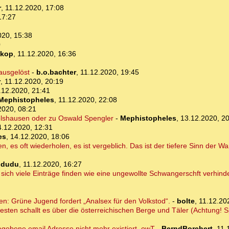
r
,
11.12.2020, 17:08
17:27
020, 15:38
0
skop
,
11.12.2020, 16:36
ausgelöst
-
b.o.bachter
,
11.12.2020, 19:45
r
,
11.12.2020, 20:19
.12.2020, 21:41
Mephistopheles
,
11.12.2020, 22:08
2020, 08:21
elshausen oder zu Oswald Spengler
-
Mephistopheles
,
13.12.2020, 2
4.12.2020, 12:31
es
,
14.12.2020, 18:06
es oft wiederholen, es ist vergeblich. Das ist der tiefere Sinn der W
ndudu
,
11.12.2020, 16:27
 sich viele Einträge finden wie eine ungewollte Schwangerschft verhin
n: Grüne Jugend fordert „Analsex für den Volkstod“.
-
bolte
,
11.12.20
 testen schallt es über die österreichischen Berge und Täler (Achtung!
egebene email Adresse nicht mehr existiert. owT
-
BerndBorchert
,
11.