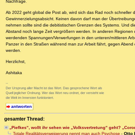
Nachfrage.
Ab 2022 geht global die Post ab, wird sich das Rad noch schneller d
Gewinnerzielungsabsicht. Keinen davon darf man der Übertreibung
nehmen sollte sind die debitistischen Grenzen des Systems. Und die
Abstand noch lange Zeit vergrößern werden. In anderen Regionen de
werdenden Spannungen/Verwerfungen in den unteren/mittleren Arbe
Panzer in den Straßen während man zur Arbeit fährt, gegen Abend
werden.
Herzlichst,
Ashitaka
--
Der Ursprung aller Macht ist das Wort. Das gesprochene Wort als
Quell jeglicher Ordnung. Wer das Wort neu ordnet, der versteht wie
die Welt im Innersten funktioniert.
antworten
gesamter Thread:
„Piefkes“, wollt ihr sehen wie „Volksvertretung“ geht? „Coro
Totale Realitätsverweigerung nennt man auch Psychose
-
Otto