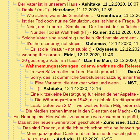
Der Vater ist in unserem Haus
-
Ashitaka
,
11.12.2020, 16:07
Danke! (mkT)
-
Herzdame
,
11.12.2020, 17:59
Wie schön, wenn die Simulation...
-
Greenhoop
,
11.12.2
Ist der Tod ooch nur ne Simulation, das ist hier die Frage. (k
Nein, das Leben ist Simulation. Der Tod ist der natürlic
Nur der Tod ist Wahrheit! (kT)
-
Rainer
,
12.12.2020, 00
Solche Väter sind unwürdig und kein Kind hat sie verdient
-
It's the economy, not stupid.
-
Oblomow
,
12.12.2020, 11
Es ist die Kreatur - not stupid :)
-
Odysseus
,
12.12.202
wearing the corona
-
Fidel
,
12.12.2020, 11:46
20 gestrenge Väter im Haus?
-
Dan the Man
,
12.12.2020, 
Wahrnemungsstörungen, oder wie wir uns die Refere
In zwei Sätzen alles auf den Punkt gebracht ….
-
Das A
Sorry, das ist dümmliche Selbstüberschätzung einer tri
Eine Variante, die denkbar wäre und wenn ...
-
NST
,
:-)
-
Ashitaka
,
13.12.2020, 13:16
Eine klitzekleine Bestätigung für einen deiner Aspekte
-
Die Währungsreform 1948, die globale Kreditpyramid
Leak: Daten von 2 Mill. weltweit verteilten Mitgliedern
Die Medien stehen immer in den Diensten der Macht
-
Os
Ein Nebengleis: Hier wächst zusammen was zusammen gehört, Ka
Das ist der neuen Generation geschuldet
-
Zürichsee
,
11.12.
Das sind Fragen, auf die ich auch schon oft eine Antwort 
Mein ganz großer Dank an dich für eine der wichtigsten 
ja, so ist es...
-
Andudu
,
11.12.2020, 16:55