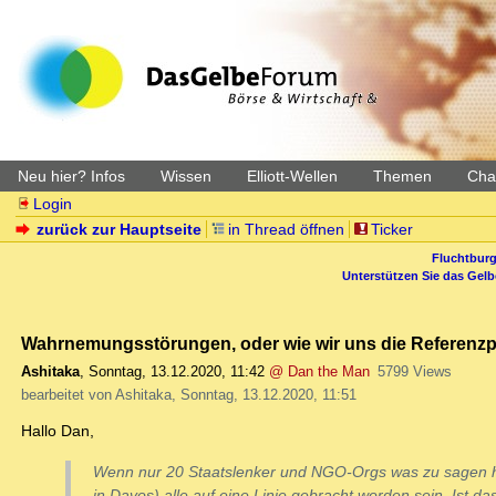
Neu hier? Infos
Wissen
Elliott-Wellen
Themen
Char
Login
zurück zur Hauptseite
in Thread öffnen
Ticker
Fluchtburg
Unterstützen Sie das Gel
Wahrnemungsstörungen, oder wie wir uns die Referenzp
Ashitaka
,
Sonntag, 13.12.2020, 11:42
@ Dan the Man
5799 Views
bearbeitet von Ashitaka, Sonntag, 13.12.2020, 11:51
Hallo Dan,
Wenn nur 20 Staatslenker und NGO-Orgs was zu sagen hä
in Davos) alle auf eine Linie gebracht worden sein. Ist 