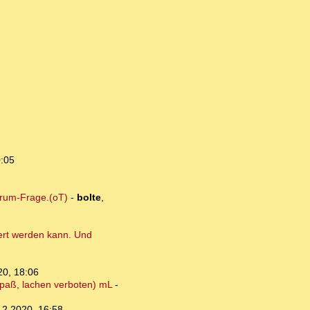
0:05
arum-Frage.(oT)
-
bolte
,
dert werden kann. Und
20, 18:06
 Spaß, lachen verboten) mL
-
12.2020, 16:58