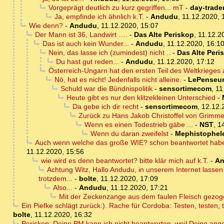
Vorgeprägt deutlich zu kurz gegriffen... mT
-
day-trade
Ja, empfinde ich ähnlich k.T.
-
Andudu
,
11.12.2020, 
Wie denn?
-
Andudu
,
11.12.2020, 15:07
Der Mann ist 36, Landwirt ….
-
Das Alte Periskop
,
11.12.2
Das ist auch kein Wunder...
-
Andudu
,
11.12.2020, 16:1
Nein, das lasse ich (zumindest) nicht ..
-
Das Alte Peri
Du hast gut reden...
-
Andudu
,
11.12.2020, 17:12
Österreich-Ungarn hat den ersten Teil des Weltkrieges 
Nö, hat es nicht! Jedenfalls nicht alleine.
-
LePenseu
Schuld war die Bündnispolitik
-
sensortimecom
,
11
Heute gibt es nur den klitzekleinen Unterschied
-
Da gebe ich dir recht
-
sensortimecom
,
12.12.
Zurück zu Hans Jakob Christoffel von Grimm
Wenn es einen Todestrieb gäbe ...
-
NST
,
1
Wenn du daran zweifelst
-
Mephistophel
Auch wenn welche das große WIE? schon beantwortet haben, 
11.12.2020, 15:56
wie wird es denn beantwortet? bitte klär mich auf k.T.
-
A
Achtung Witz, Hallo Andudu, in unserem Internet lassen
trotzdem...
-
bolte
,
11.12.2020, 17:09
Also...
-
Andudu
,
11.12.2020, 17:21
Mit der Zeckenzange aus dem faulen Fleisch gezoge
Ein Piefke schlägt zurück:). Rache für Cordoba: Testen, testen,
bolte
,
11.12.2020, 16:32
Periskop: Deine PM kann ich nicht beantworten, weil Deine ang