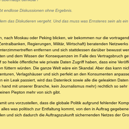
gibt endlose Diskussionen ohne Ergebnis.
em das Diskutieren vergeht. Und das muss was Ernsteres sein als ei
in, nach Moskau oder Peking blicken, wir bekommen nur die vortragen
(Zentralbanken, Regierungen, Militär, Wirtschaft) beratenden Netzwerks
terzimmertreffen entfernen und sich stattdessen darüber bewusst wer
ten und dem Wissen der Konsequenzen im Falle des Vertragsbruch get
so heikle öffentliche wie private Daten Zugriff haben, dass eine Veröf
füttern würden. Die ganze Welt wäre ein Skandal. Aber das kann nich
Agenturen, Verlagshäuser und sich perfekt an den Konsumenten anpasse
n ein Leak passiert, wird das Datenleck sowie alle die geleakten Date
 hand mit unserer Branche, kein Journalismus mehr) rechtlich so sehr
keinen Piepton mehr von sich gibt.
t uns vorzustellen, dass die globale Politik aufgrund fehlender Kom
 alles was politisch zur Entfaltung kommt, von den in Auftrag gegeben
n und sich dadurch die Auftragszukunft sichernenden Netzes der Gro