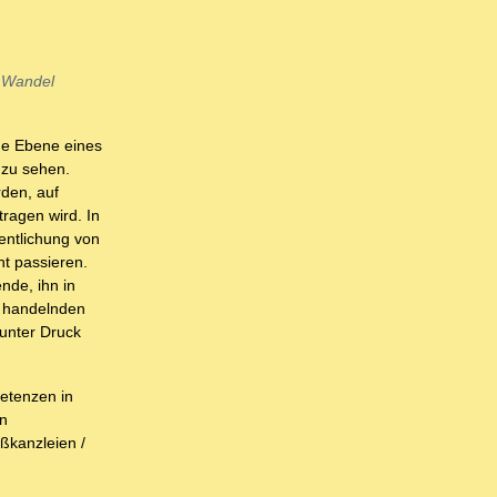
n Wandel
de Ebene eines
 zu sehen.
den, auf
ragen wird. In
fentlichung von
t passieren.
nde, ihn in
n handelnden
 unter Druck
petenzen in
en
ßkanzleien /