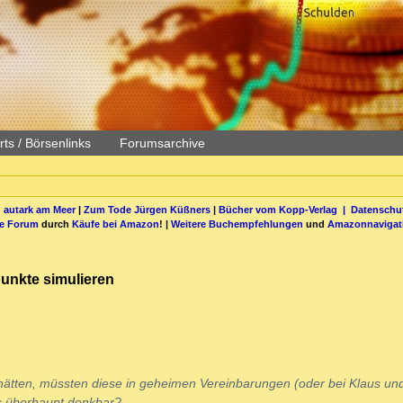
ts / Börsenlinks
Forumsarchive
 autark am Meer
|
Zum Tode Jürgen Küßners
|
Bücher vom Kopp-Verlag |
Datenschut
be Forum
durch
Käufe bei Amazon
! |
Weitere Buchempfehlungen
und
Amazonnavigat
unkte simulieren
tten, müssten diese in geheimen Vereinbarungen (oder bei Klaus und
das überhaupt denkbar?