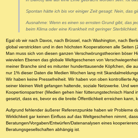
Spontan hätte ich bis vor einiger Zeit gesagt: Nein, das 
Ausnahme: Wenn es einen so ernsten Grund gibt, das jed
beim Klima oder eine Krankheit mit geringer Sterblichkeit.
Egal ob wir nach Davos, nach Brüssel, nach Washington, nach Berl
global verstrickten und in den höchsten Kooperationen alle Seiten 
Man muss sich von diesen ganzen Verschwörungstheorien böser Hin
wievielen Ebenen das globale Weltgeschenen von Verschwiegenhei
meiner Branche sind es mitunter hunderttausende Köpfchen, die auf 
nur 1% dieser Daten die Medien Wochen lang mit Skandalmeldungen 
Wir haben keine Pressefreiheit. Wir haben von oben kontrollierte 
seiner kleinen Welt gefangen haltende, soziale Netzwerke. Und wen
Koopertionspartner (Medien gehen hier fütterungstechnisch Hand in
gesetzt, dass es, bevor es die breite Öffentlichkeit erreichen kann, 
Aufgrund fehlender äußerer Referenzpunkte haben wir Probleme dami
Wirklichkeit gar keinen Einfluss auf das Weltgeschehen nimmt, dass
Beratungen/Vorgaben/Entwürfen/Datenanalysen eines kooperierende
Beratungsgesellschaften abhängig ist.