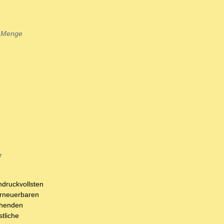
e Menge
r
ndruckvollsten
erneuerbaren
ruhenden
tliche