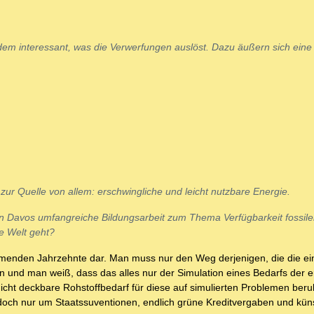
dem interessant, was die Verwerfungen auslöst. Dazu äußern sich ein
r Quelle von allem: erschwingliche und leicht nutzbare Energie.
 in Davos umfangreiche Bildungsarbeit zum Thema Verfügbarkeit fossile
e Welt geht?
kommenden Jahrzehnte dar. Man muss nur den Weg derjenigen, die die ei
en und man weiß, dass das alles nur der Simulation eines Bedarfs der 
nicht deckbare Rohstoffbedarf für diese auf simulierten Problemen be
och nur um Staatssuventionen, endlich grüne Kreditvergaben und küns