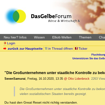
Neu hier? Infos
Wissen
Elliott-Wellen
Themen
Char
Login
zurück zur Hauptseite
in Thread öffnen
Ticker
Fluchtburg
Unterstützen Sie das Gel
"Die Großunternehmen unter staatliche Kontrolle zu b
SevenSamurai
,
Freitag, 16.10.2020, 13:35
@ Otto Lidenbrock
2263 Vie
Die Großunternehmen unter staatliche Kontrolle zu beko
vielen sozialistischen Staaten bereits gezeigt.
Du hast den Great Reset nicht richtig verstanden.