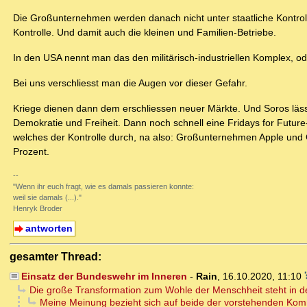
Die Großunternehmen werden danach nicht unter staatliche Kontro
Kontrolle. Und damit auch die kleinen und Familien-Betriebe.
In den USA nennt man das den militärisch-industriellen Komplex, 
Bei uns verschliesst man die Augen vor dieser Gefahr.
Kriege dienen dann dem erschliessen neuer Märkte. Und Soros l
Demokratie und Freiheit. Dann noch schnell eine Fridays for Futu
welches der Kontrolle durch, na also: Großunternehmen Apple und G
Prozent.
--
"Wenn ihr euch fragt, wie es damals passieren konnte:
weil sie damals (...)."
Henryk Broder
antworten
gesamter Thread:
Einsatz der Bundeswehr im Inneren
-
Rain
,
16.10.2020, 11:10
Die große Transformation zum Wohle der Menschheit steht in d
Meine Meinung bezieht sich auf beide der vorstehenden Ko