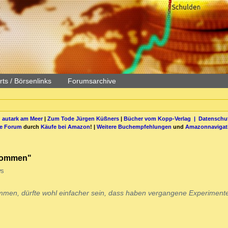
ts / Börsenlinks
Forumsarchive
 autark am Meer
|
Zum Tode Jürgen Küßners
|
Bücher vom Kopp-Verlag |
Datenschut
be Forum
durch
Käufe bei Amazon
! |
Weitere Buchempfehlungen
und
Amazonnavigat
ekommen"
ws
mmen, dürfte wohl einfacher sein, dass haben vergangene Experimente