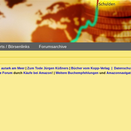
ts / Börsenlinks
Forumsarchive
 autark am Meer
|
Zum Tode Jürgen Küßners
|
Bücher vom Kopp-Verlag |
Datenschut
be Forum
durch
Käufe bei Amazon
! |
Weitere Buchempfehlungen
und
Amazonnavigat