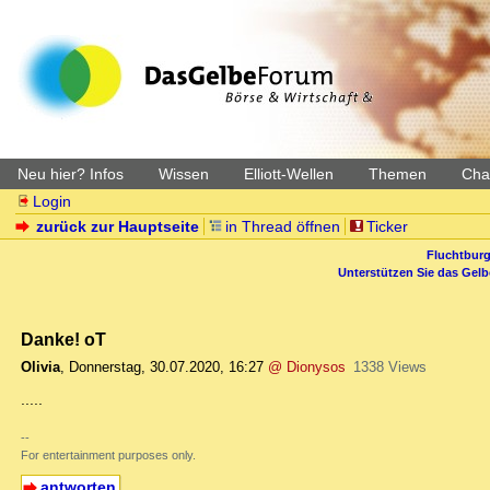
Neu hier? Infos
Wissen
Elliott-Wellen
Themen
Char
Login
zurück zur Hauptseite
in Thread öffnen
Ticker
Fluchtburg
Unterstützen Sie das Gel
Danke! oT
Olivia
,
Donnerstag, 30.07.2020, 16:27
@ Dionysos
1338 Views
.....
--
For entertainment purposes only.
antworten