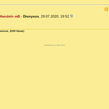
m Handeln mB
-
Dionysos
,
29.07.2020, 19:52
strierte, 3259 Gäste)
powered by my little forum