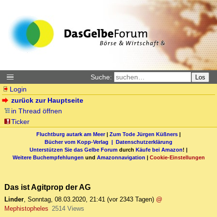
Suche:
Los
Login
zurück zur Hauptseite
in Thread öffnen
Ticker
Fluchtburg autark am Meer
|
Zum Tode Jürgen Küßners
|
Bücher vom Kopp-Verlag |
Datenschutzerklärung
Unterstützen Sie das Gelbe Forum
durch
Käufe bei Amazon
! |
Weitere Buchempfehlungen
und
Amazonnavigation
|
Cookie-Einstellungen
Das ist Agitprop der AG
Linder
,
Sonntag, 08.03.2020, 21:41
(vor 2343 Tagen)
@
Mephistopheles
2514 Views