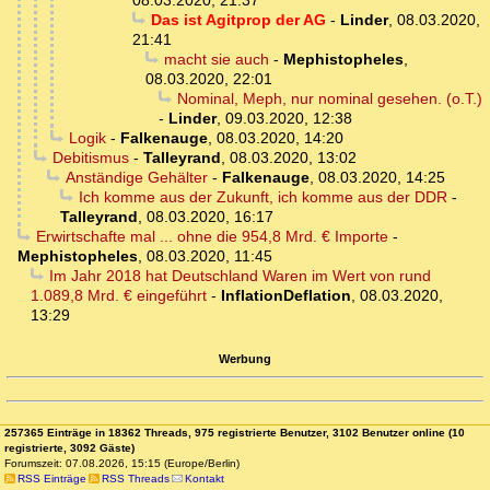
08.03.2020, 21:37
Das ist Agitprop der AG
-
Linder
,
08.03.2020,
21:41
macht sie auch
-
Mephistopheles
,
08.03.2020, 22:01
Nominal, Meph, nur nominal gesehen. (o.T.)
-
Linder
,
09.03.2020, 12:38
Logik
-
Falkenauge
,
08.03.2020, 14:20
Debitismus
-
Talleyrand
,
08.03.2020, 13:02
Anständige Gehälter
-
Falkenauge
,
08.03.2020, 14:25
Ich komme aus der Zukunft, ich komme aus der DDR
-
Talleyrand
,
08.03.2020, 16:17
Erwirtschafte mal ... ohne die 954,8 Mrd. € Importe
-
Mephistopheles
,
08.03.2020, 11:45
Im Jahr 2018 hat Deutschland Waren im Wert von rund
1.089,8 Mrd. € eingeführt
-
InflationDeflation
,
08.03.2020,
13:29
Werbung
257365 Einträge in 18362 Threads, 975 registrierte Benutzer, 3102 Benutzer online (10
registrierte, 3092 Gäste)
Forumszeit: 07.08.2026, 15:15 (Europe/Berlin)
RSS Einträge
RSS Threads
Kontakt