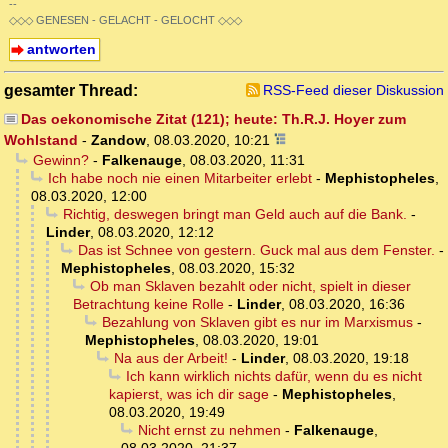
--
◇◇◇ GENESEN - GELACHT - GELOCHT ◇◇◇
antworten
gesamter Thread:
RSS-Feed dieser Diskussion
Das oekonomische Zitat (121); heute: Th.R.J. Hoyer zum
Wohlstand
-
Zandow
,
08.03.2020, 10:21
Gewinn?
-
Falkenauge
,
08.03.2020, 11:31
Ich habe noch nie einen Mitarbeiter erlebt
-
Mephistopheles
,
08.03.2020, 12:00
Richtig, deswegen bringt man Geld auch auf die Bank.
-
Linder
,
08.03.2020, 12:12
Das ist Schnee von gestern. Guck mal aus dem Fenster.
-
Mephistopheles
,
08.03.2020, 15:32
Ob man Sklaven bezahlt oder nicht, spielt in dieser
Betrachtung keine Rolle
-
Linder
,
08.03.2020, 16:36
Bezahlung von Sklaven gibt es nur im Marxismus
-
Mephistopheles
,
08.03.2020, 19:01
Na aus der Arbeit!
-
Linder
,
08.03.2020, 19:18
Ich kann wirklich nichts dafür, wenn du es nicht
kapierst, was ich dir sage
-
Mephistopheles
,
08.03.2020, 19:49
Nicht ernst zu nehmen
-
Falkenauge
,