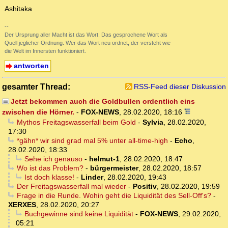
Ashitaka
--
Der Ursprung aller Macht ist das Wort. Das gesprochene Wort als
Quell jeglicher Ordnung. Wer das Wort neu ordnet, der versteht wie
die Welt im Innersten funktioniert.
antworten
gesamter Thread:
RSS-Feed dieser Diskussion
Jetzt bekommen auch die Goldbullen ordentlich eins
zwischen die Hörner.
-
FOX-NEWS
,
28.02.2020, 18:16
Mythos Freitagswasserfall beim Gold
-
Sylvia
,
28.02.2020,
17:30
*gähn* wir sind grad mal 5% unter all-time-high
-
Echo
,
28.02.2020, 18:33
Sehe ich genauso
-
helmut-1
,
28.02.2020, 18:47
Wo ist das Problem?
-
bürgermeister
,
28.02.2020, 18:57
Ist doch klasse!
-
Linder
,
28.02.2020, 19:43
Der Freitagswasserfall mal wieder
-
Positiv
,
28.02.2020, 19:59
Frage in die Runde. Wohin geht die Liquidität des Sell-Off's?
-
XERXES
,
28.02.2020, 20:27
Buchgewinne sind keine Liquidität
-
FOX-NEWS
,
29.02.2020,
05:21