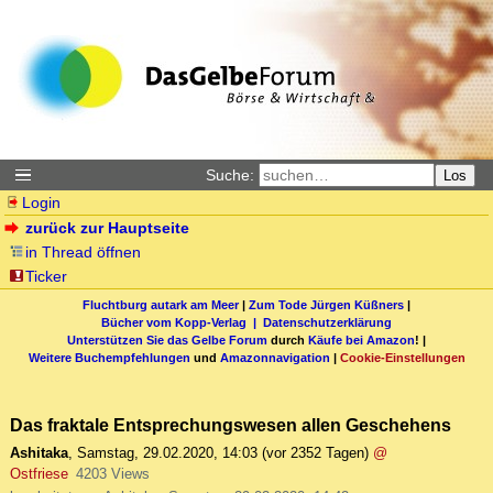
Suche:
Los
Login
zurück zur Hauptseite
in Thread öffnen
Ticker
Fluchtburg autark am Meer
|
Zum Tode Jürgen Küßners
|
Bücher vom Kopp-Verlag |
Datenschutzerklärung
Unterstützen Sie das Gelbe Forum
durch
Käufe bei Amazon
! |
Weitere Buchempfehlungen
und
Amazonnavigation
|
Cookie-Einstellungen
Das fraktale Entsprechungswesen allen Geschehens
Ashitaka
,
Samstag, 29.02.2020, 14:03
(vor 2352 Tagen)
@
Ostfriese
4203 Views