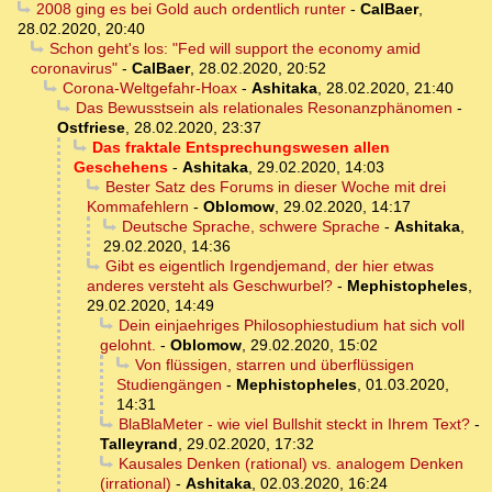
2008 ging es bei Gold auch ordentlich runter
-
CalBaer
,
28.02.2020, 20:40
Schon geht's los: "Fed will support the economy amid
coronavirus"
-
CalBaer
,
28.02.2020, 20:52
Corona-Weltgefahr-Hoax
-
Ashitaka
,
28.02.2020, 21:40
Das Bewusstsein als relationales Resonanzphänomen
-
Ostfriese
,
28.02.2020, 23:37
Das fraktale Entsprechungswesen allen
Geschehens
-
Ashitaka
,
29.02.2020, 14:03
Bester Satz des Forums in dieser Woche mit drei
Kommafehlern
-
Oblomow
,
29.02.2020, 14:17
Deutsche Sprache, schwere Sprache
-
Ashitaka
,
29.02.2020, 14:36
Gibt es eigentlich Irgendjemand, der hier etwas
anderes versteht als Geschwurbel?
-
Mephistopheles
,
29.02.2020, 14:49
Dein einjaehriges Philosophiestudium hat sich voll
gelohnt.
-
Oblomow
,
29.02.2020, 15:02
Von flüssigen, starren und überflüssigen
Studiengängen
-
Mephistopheles
,
01.03.2020,
14:31
BlaBlaMeter - wie viel Bullshit steckt in Ihrem Text?
-
Talleyrand
,
29.02.2020, 17:32
Kausales Denken (rational) vs. analogem Denken
(irrational)
-
Ashitaka
,
02.03.2020, 16:24