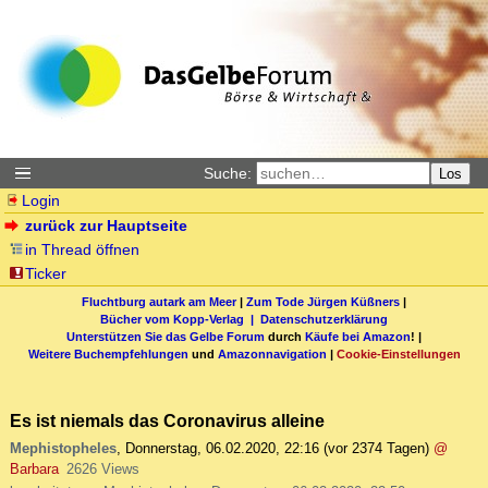
Suche:
Los
Login
zurück zur Hauptseite
in Thread öffnen
Ticker
Fluchtburg autark am Meer
|
Zum Tode Jürgen Küßners
|
Bücher vom Kopp-Verlag |
Datenschutzerklärung
Unterstützen Sie das Gelbe Forum
durch
Käufe bei Amazon
! |
Weitere Buchempfehlungen
und
Amazonnavigation
|
Cookie-Einstellungen
Es ist niemals das Coronavirus alleine
Mephistopheles
,
Donnerstag, 06.02.2020, 22:16
(vor 2374 Tagen)
@
Barbara
2626 Views