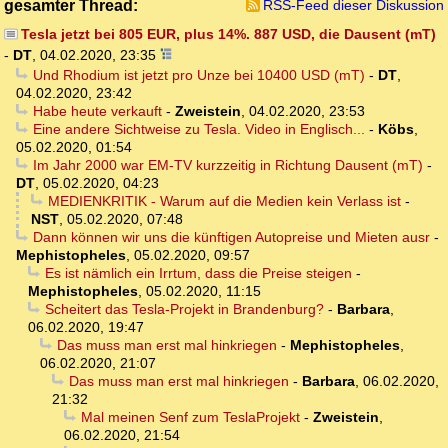
gesamter Thread:
RSS-Feed dieser Diskussion
Tesla jetzt bei 805 EUR, plus 14%. 887 USD, die Dausent (mT)
-
DT
,
04.02.2020, 23:35
Und Rhodium ist jetzt pro Unze bei 10400 USD (mT)
-
DT
,
04.02.2020, 23:42
Habe heute verkauft
-
Zweistein
,
04.02.2020, 23:53
Eine andere Sichtweise zu Tesla. Video in Englisch...
-
Köbs
,
05.02.2020, 01:54
Im Jahr 2000 war EM-TV kurzzeitig in Richtung Dausent (mT)
-
DT
,
05.02.2020, 04:23
MEDIENKRITIK - Warum auf die Medien kein Verlass ist
-
NST
,
05.02.2020, 07:48
Dann können wir uns die künftigen Autopreise und Mieten ausr
-
Mephistopheles
,
05.02.2020, 09:57
Es ist nämlich ein Irrtum, dass die Preise steigen
-
Mephistopheles
,
05.02.2020, 11:15
Scheitert das Tesla-Projekt in Brandenburg?
-
Barbara
,
06.02.2020, 19:47
Das muss man erst mal hinkriegen
-
Mephistopheles
,
06.02.2020, 21:07
Das muss man erst mal hinkriegen
-
Barbara
,
06.02.2020,
21:32
Mal meinen Senf zum TeslaProjekt
-
Zweistein
,
06.02.2020, 21:54